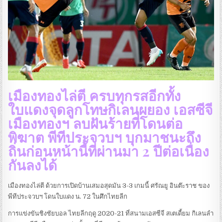
เมืองทองไล่ตี ครบทุกรสอีกทั้ง
ใบแดงจุดลูกโทษกิเลนผยอง เอสซีจี
เมืองทองฯ ลบฝันร้ายที่โดนต่อ
พิฆาต พีทีประจวบฯ บุกมาชนะถึง
ถิ่นก่อนหน้านี้ที่ผ่านมา 2 ปีต่อเนื่อง
กันลงได้
เมืองทองไล่ตี ด้วยการเปิดบ้านเสมอสุดมัน 3-3 เกมนี้ ศรัณยู อินต๊ะราช ของ
พีทีประจวบฯ โดนใบแดง น. 72 ในศึกไทยลีก
การแข่งขันชิงชัยบอล ไทยลีกฤดู 2020-21 ที่สนามเอสซีจี สเตเดี้ยม กิเลนลำ