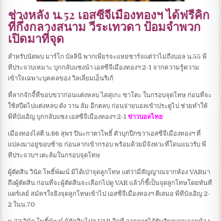
ช่วงหลัง น.52 เอสซีจีเมืองทองฯ ได้ฟรีคิก
ที่กึ่งกลางสนาม วีระเทวดา ป้อมจำพวก
เปิดมาที่จุด
สำหรับนัดพบ มาร์โก บัลลินี พากเพียรจะแหย่ชาร์จแต่ว่าไม่ถึงบอล น.55 พี
ทีประจวบเหมาะ บุกกลับแซงนำ เอสซีจีเมืองทองฯ 2-1 จากความรู้ความ
เข้าใจเฉพาะบุคคลของ วิลเลี่ยมเอ็นริเก้
ที่ลากจักจี้ที่ขอบขวาก่อนแต่งหลบ ไดสุเกะ ซาโตะ ในกรอบจุดโทษ ก่อนที่จะ
ใช้สปีดไปแต่งหลบ ดัง วาน ลัม อีกตลบ ก่อนจ่ายบอลเข้าประตูไป ช่วยทำให้
พีทีบังเอิญ บุกกลับแซง เอสซีจีเมืองทองฯ 2-1
ข่าวบอลไทย
เมืองทองไล่ตี น.66 สุพร ปินะกาตาโพธิ์ ตัวบุกปีกขวาเอสซีจีเมืองทองฯ ที่
แปลงมาอยู่ขอบซ้าย ก่อนลากเข้ากรอบ พร้อมด้วยมีจังหวะที่โดนแนวรับ พี
ทีประจวบฯ เตะล้มในกรอบจุดโทษ
ผู้ตัดสิน วินัด โพธิ์พัฒน์ มิได้เป่าจุดลูกโทษ แต่ว่ามีสัญญาณจากห้อง VARมา
ถึงผู้ตัดสิน ก่อนที่จะผู้ตัดสินจะเลือกไปดู VAR แล้วก็ชี้เป็นจุดลูกโทษโดยทันที
แดร์เลย์ สมัครใจยิงจุดลูกโทษเข้าไป เอสซีจีเมืองทองฯ ตีเสมอ พีทีบังเอิญ 2-
2 ในน.70