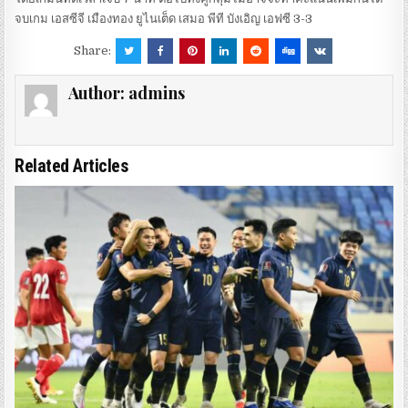
จบเกม เอสซีจี เมืองทอง ยูไนเต็ด เสมอ พีที บังเอิญ เอฟซี 3-3
Share:
Author:
admins
Related Articles