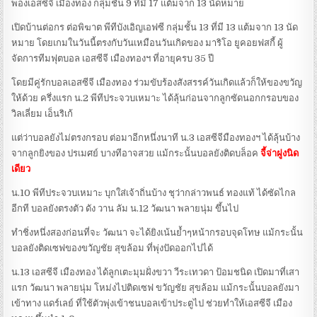
พองเอสซีจี เมืองทอง กลุ่มชั้น 9 ที่มี 17 แต้มจาก 13 นัดหมาย
เปิดบ้านต่อกร ต่อพิฆาต พีทีบังเอิญเอฟซี กลุ่มชั้น 13 ที่มี 13 แต้มจาก 13 นัด
หมาย โดยเกมในวันนี้ตรงกับวันเหมือนวันเกิดของ มาริโอ ยูคอยฟสกี้ ผู้
จัดการทีมฟุตบอล เอสซีจี เมืองทองฯ ที่อายุครบ 35 ปี
โดยมีคู่รักบอลเอสซีจี เมืองทอง ร่วมขับร้องสังสรรค์วันเกิดแล้วก็ให้ของขวัญ
ให้ด้วย ครึ่งแรก น.2 พีทีประจวบเหมาะ ได้ลุ้นก่อนจากลูกซัดนอกกรอบของ
วิลเลี่ยม เอ็นริเก้
แต่ว่าบอลยังไม่ตรงกรอบ ต่อมาอีกหนึ่งนาที น.3 เอสซีจีมืองทองฯ ได้ลุ้นบ้าง
จากลูกยิงของ ปรเมศย์ บางทีอาจสวย แม้กระนั้นบอลยังติดบล็อค
จี้จ่าฝูงนิด
เดียว
น.10 พีทีประจวบเหมาะ บุกใส่เจ้าถิ่นบ้าง ชุว่ากล่าวพนธ์ ทองแท้ ได้ซัดไกล
อีกที บอลยังตรงตัว ดัง วาน ลัม น.12 วัฒนา พลายนุ่ม ขึ้นไป
ทำชิ่งหนึ่งสองก่อนที่จะ วัฒนา จะได้ยิงเน้นย้ำๆหน้ากรอบจุดโทษ แม้กระนั้น
บอลยังติดเซฟของขวัญชัย สุขล้อม ที่พุ่งปัดออกไปได้
น.13 เอสซีจี เมืองทอง ได้ลูกเตะมุมฝั่งขวา วีระเทวดา ป้อมชนิด เปิดมาที่เสา
แรก วัฒนา พลายนุ่ม โหม่งไปติดเซฟ ขวัญชัย สุขล้อม แม้กระนั้นบอลยังมา
เข้าทาง แดร์เลย์ ที่ใช้ตัวพุ่งเข้าชนบอลเข้าประตูไป ช่วยทำให้เอสซีจี เมือง