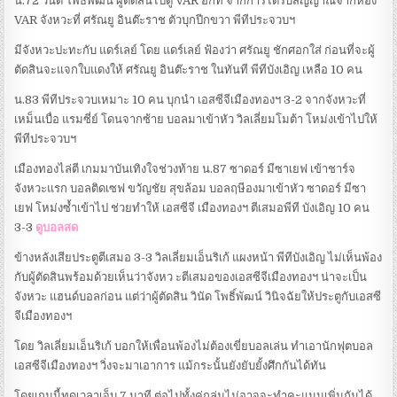
น.72 วินัด โพธิ์พัฒน์ ผู้ตัดสินไปดู VAR อีกที จากการได้รับสัญญาณจากห้อง
VAR จังหวะที่ ศรัณยู อินต๊ะราช ตัวบุกปีกขวา พีทีประจวบฯ
มีจังหวะปะทะกับ แดร์เลย์ โดย แดร์เลย์ ฟ้องว่า ศรัณยู ชักศอกใส่ ก่อนที่จะผู้
ตัดสินจะแจกใบแดงให้ ศรัณยู อินต๊ะราช ในทันที พีทีบังเอิญ เหลือ 10 คน
น.83 พีทีประจวบเหมาะ 10 คน บุกนำ เอสซีจีเมืองทองฯ 3-2 จากจังหวะที่
เหม็นเบื่อ แรมซี่ย์ โดนจากซ้าย บอลมาเข้าหัว วิลเลี่ยมโมต้า โหม่งเข้าไปให้
พีทีประจวบฯ
เมืองทองไล่ตี เกมมาบันเทิงใจช่วงท้าย น.87 ซาดอร์ มีซาเยฟ เข้าชาร์จ
จังหวะแรก บอลติดเซฟ ขวัญชัย สุขล้อม บอลฤษีองมาเข้าหัว ซาดอร์ มีซา
เยฟ โหม่งซ้ำเข้าไป ช่วยทำให้ เอสซีจี เมืองทองฯ ตีเสมอพีที บังเอิญ 10 คน
3-3
ดูบอลสด
ข้างหลังเสียประตูตีเสมอ 3-3 วิลเลี่ยมเอ็นริเก้ แผงหน้า พีทีบังเอิญ ไม่เห็นพ้อง
กับผู้ตัดสินพร้อมด้วยเห็นว่าจังหว ะตีเสมอของเอสซีจีเมืองทองฯ น่าจะเป็น
จังหวะ แฮนด์บอลก่อน แต่ว่าผู้ตัดสิน วินัด โพธิ์พัฒน์ วินิจฉัยให้ประตูกับเอสซี
จีเมืองทองฯ
โดย วิลเลี่ยมเอ็นริเก้ บอกให้เพื่อนพ้องไม่ต้องเขี่ยบอลเล่น ทำเอานักฟุตบอล
เอสซีจีเมืองทองฯ วิ่งจะมาเอาการ แม้กระนั้นยังยับยั้งศึกกันได้ทัน
โดยเกมนี้ทดเวลาเจ็บ 7 นาที ต่อไปทั้งคู่กลุ่มไม่อาจจะทำคะแนนเพิ่มกันได้