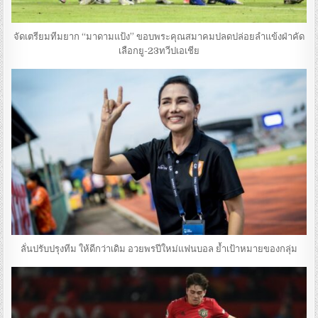
จัดเตรียมทีมยาก “มาดามแป้ง” ขอบพระคุณสมาคมปลดปล่อยลำแข้งฝ่าคัด
เลือกยู-23ทวีปเอเชีย
ลั่นปรับปรุงทีม ให้ดีกว่าเดิม อวยพรปีใหม่แฟนบอล ย้ำเป้าหมายของกลุ่ม