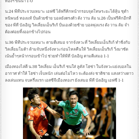
ทองฯ ขึ้นนำ 1-0
น.24 พีทีประจวบเหมาะ เอฟซี ได้ฟรีคิกหน้ากรอบจุดโทษระยะได้ลุ้น ชุตำ
หนิพนธ์ ทองแท้ ปั่นด้วยซ้าย บอลยังตรงตัว ดัง วาน ลัม น.26 เป็นฟรีคิกอีกที
ของ พีที บังเอิญ วิลเลี่ยมเอ็นริเก้ ปั่นเองด้วยซ้าย บอลพุ่งแรง ดัง วาน ลัม จำ
ต้องต่อยทิ้งออกข้างไปก่อน
น.36 พีทีประจวบเหมาะ ตามตีเสมอ จากจังหวะที่ วิลเลี่ยมเอ็นริเก้ ทำชิ่งกับ
วิลเลี่ยมโมต้า ด้ามจับหนึ่งจังหวะก่อนไหลคืนให้ วิลเลี่ยมเอ็นริเก้ วิ่งมาซัด
เน้นย้ำๆหน้ากรอบเข้าไป ช่วยทำให้พีที บังเอิญ ตามตีเสมอ 1-1
เมืองทองไล่ตี น.38 วิลเลี่ยม เอ็นริเก้ ชนใส่ ลูคัส โฮซ่า ในจังหวะแย่งบอลใน
อากาศ ทำให้ โฮซ่า เจ็บหนัก เล่นต่อไม่ไหว จะต้องส่ง ชาติชาย แสงสว่างดาว
ลงเล่นแทน จบครึ่งแรก เอสซีจีเมืองทองฯ ยังเสมอ พีที บังเอิญ เอฟซี 1-1