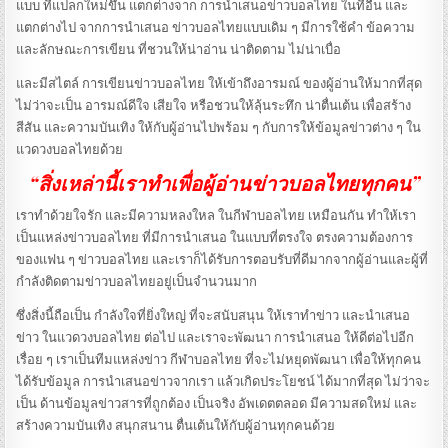
แบบ ที่แปลกใหม่ขึ้น แตกต่างจาก การนำเสนอข่าวบอลไทย ในที่อื่น และ
แตกต่างไป จากการนำเสนอ ข่าวบอลไทยแบบเดิม ๆ มีการใช้คำ ข้อความ
และลักษณะการเขียน ที่ชวนให้น่าอ่าน น่าติดตาม ไม่น่าเบื่อ
และมีสไตล์ การเขียนข่าวบอลไทย ให้เข้าถึงอารมณ์ ของผู้อ่านให้มากที่สุด
ไม่ว่าจะเป็น อารมณ์ดีใจ เสียใจ หรือชวนให้ลุ้นระทึก น่าตื่นเต้น เพื่อสร้าง
สีสัน และความบันเทิง ให้กับผู้อ่านไปพร้อม ๆ กับการให้ข้อมูลข่าวต่าง ๆ ใน
แวดวงบอลไทยด้วย
“สิ่งเหล่านี้เราทำเพื่อผู้อ่านข่าวบอลไทยทุกคน”
เราทำด้วยใจรัก และมีความหลงใหล ในกีฬาบอลไทย เหมือนกัน ทำให้เรา
เป็นแหล่งข่าวบอลไทย ที่มีการนำเสนอ ในแบบที่ตรงใจ ตรงความต้องการ
ของแฟน ๆ ข่าวบอลไทย และเราก็ได้รับการตอบรับที่ดีมากจากผู้อ่านและผู้ที่
กำลังติดตามข่าวบอลไทยอยู่เป็นจำนวนมาก
ซึ่งสิ่งนี้ถือเป็น กำลังใจที่ยิ่งใหญ่ ที่จะสนับสนุน ให้เราทำข่าว และนำเสนอ
ข่าว ในแวดวงบอลไทย ต่อไป และเราจะพัฒนา การนำเสนอ ให้ดีต่อไปอีก
เรื่อย ๆ เราเป็นทีมแหล่งข่าว กีฬาบอลไทย ที่จะไม่หยุดพัฒนา เพื่อให้ทุกคน
ได้รับข้อมูล การนำเสนอข่าวจากเรา แล้วเกิดประโยชน์ ได้มากที่สุด ไม่ว่าจะ
เป็น ด้านข้อมูลข่าวสารที่ถูกต้อง เป็นจริง อัพเดตตลอด มีความสดใหม่ และ
สร้างความบันเทิง สนุกสนาน ตื่นเต้นให้กับผู้อ่านทุกคนด้วย