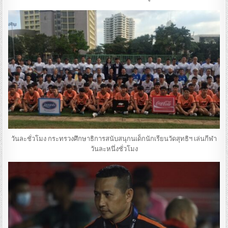
วันละชั่วโมง กระทรวงศึกษาธิการสนับสนุกนเด็กนักเรียนวัดสุทธิฯ เล่นกีฬา
วันละหนึ่งชั่วโมง