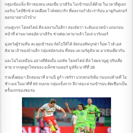
กลุ่มเข้มแข็ง ลีกาสองหน เคยเขี่ย บาเยิร์น ไม่เข้ารอบได้ด้วย ในเวลาที่คู่เอก
แอร์เบ ไลป์ซิกข์ ดวลเดือด โวล์ฟสบวร์ก ที่ผลงานกำลัง เร่าร้อน มาดูกันสกอร์
ออกมาอย่างไรบ้าง
เกมคู่แรก โฮลสไตน์ คีล ผลงานในลีกา สองจัดว่า ระดับแนวหน้า แถมก่อน
หน้าที่ ผ่านมาเคยอัด บาเยิร์น ช่วงต่อเวลามาแล้ว โอเล่ แวร์เนอร์
มุ่งหวังผู้ร่วมทีม ตะลุยเข้ารอบ ถัดไปให้ได้ จัดกองทัพบุกฝ่า ร็อต-ไวส์ เอส
สังเวย เจ้าของบ้านลีก กลุ่มสมัครเล่น ที่สอย เลเวอร์คูสังเวย มาเช่นเดียวกัน
และไม่ไม่เหมือน อย่างที่คิดเมื่อ แม่ทัพ โฮลสไตน์ คีล ไล่ผลาญคู่ ปรับเสีย
หาย จากจุดลูกโทษของ อเล็กซานเดอร์ มูห์ลิ่ง นาทีที่ 26
รวมทั้งต่อมา อีกสองนาที ยานนี่ ลูก้า-เซร์ร่า บวกสกอร์เพิ่ม ก่อนจบท้ายที่ โย
ชัว เมส ในนาทีที่ 89 จบเกม กลุ่มแข็งจาก ลีกาสอง ผ่านเข้ารอบ ตัดเชือกเป็น
ครั้งแรกของชมรม