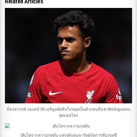
Related Articles
มีพรสวรรค์ กองหน้าลิเวอร์พูลตัดสินใจหยุดเป็นตัวแทนทีมชาติหลังดูแคลน
ฟุตบอลโลก
เติบโตจากความกดดัน แฟรงค์แลมพาร์ดผู้จัดการทีมเชลซี