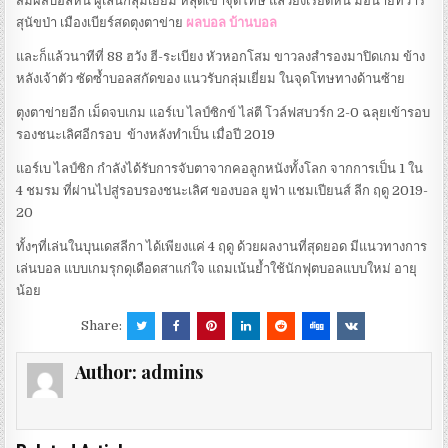
สัมผัสบอลหนี ผู้เล่นกลุ่มเยี่ยม หลุดเข้าจุดโทษ แล้วยิงเรียดหนี มือนายทวาร
สุนัขป่า เมืองเบียร์สดตุงตาข่าย
ผลบอล บ้านบอล
และก็แล้วนาทีที่ 88 ฮวัง ฮี-ระเบียง หัวหอกโสม ขาวลงสำรองมาปิดเกม ข้าง
หลังเจ้าตัว ซัดซ้ำบอลสกัดของ แนวรับกลุ่มเยี่ยม ในจุดโทษทางด้านซ้าย
ตุงตาข่ายอีก เม็ดจบเกม แอร์เบ ไลป์ซิกข์ ไล่ตี โวล์ฟสบวร์ก 2-0 ฉลุยเข้ารอบ
รองชนะเลิศอีกรอบ ข้างหลังทำเป็น เมื่อปี 2019
แอร์เบ ไลป์ซิก กำลังได้รับการจับตาจากคอลูกหนังทั้งโลก จากการเป็น 1 ใน
4 ชมรม ที่ผ่านไปสู่รอบรองชนะเลิศ ของบอล ยูฟ่า แชมเปียนส์ ลีก ฤดู 2019-
20
ทั้งๆที่เล่นในบุนเดสลีกา ได้เพียงแค่ 4 ฤดู ด้วยผลงานที่สุดยอด มีแนวทางการ
เล่นบอล แบบเกมรุกดุเดือดสาแก่ใจ แถมเน้นย้ำใช้นักฟุตบอลแบบใหม่ อายุ
น้อย
Share:
Author:
admins