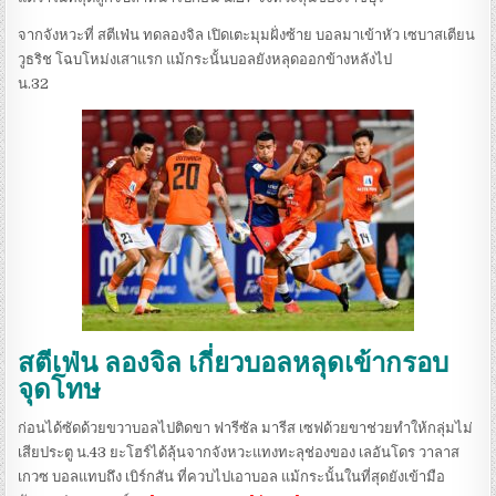
จากจังหวะที่ สตีเฟ่น ทดลองจิล เปิดเตะมุมฝั่งซ้าย บอลมาเข้าหัว เซบาสเตียน
วูธริช โฉบโหม่งเสาแรก แม้กระนั้นบอลยังหลุดออกข้างหลังไป
น.32
สตีเฟ่น ลองจิล เกี่ยวบอลหลุดเข้ากรอบ
จุดโทษ
ก่อนได้ซัดด้วยขวาบอลไปติดขา ฟารีซัล มารีส เซฟด้วยขาช่วยทำให้กลุ่มไม่
เสียประตู น.43 ยะโฮร์ได้ลุ้นจากจังหวะแทงทะลุช่องของ เลอันโดร วาลาส
เกวซ บอลแทบถึง เบิร์กสัน ที่ควบไปเอาบอล แม้กระนั้นในที่สุดยังเข้ามือ