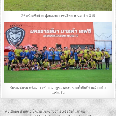
สี่ทีมร่วมชิงถ้วย ฟุตบอลเยาวชนไทย-เดนมาร์ค U15
รับรองชมรม พร้อมกระทำตามกฎของศบค. รวมทั้งยินดีร่วมมืออย่าง
เคร่งครัด
เมนู
← คุยเปิดอก ฟานเดอเบ็คเผยโซลชาบอกเองเชื่อถือในตัวตน