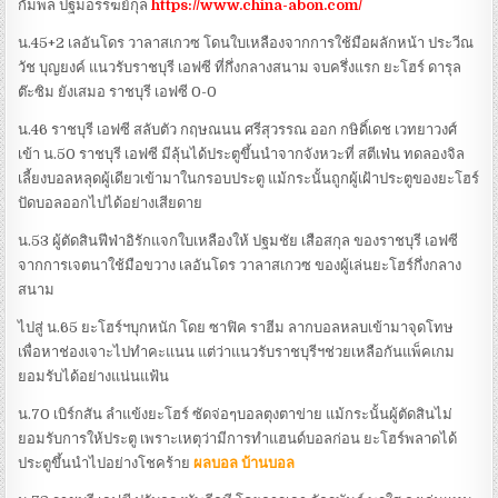
กัมพล ปฐมอรรฆย์กุล
https://www.china-abon.com/
น.45+2 เลอันโดร วาลาสเกวซ โดนใบเหลืองจากการใช้มือผลักหน้า ประวีณ
วัช บุญยงค์ แนวรับราชบุรี เอฟซี ที่กึ่งกลางสนาม จบครึ่งแรก ยะโฮร์ ดารุล
ต๊ะซิม ยังเสมอ ราชบุรี เอฟซี 0-0
น.46 ราชบุรี เอฟซี สลับตัว กฤษณนน ศรีสุวรรณ ออก กษิดิ์เดช เวทยาวงศ์
เข้า น.50 ราชบุรี เอฟซี มีลุ้นได้ประตูขึ้นนำจากจังหวะที่ สตีเฟ่น ทดลองจิล
เลี้ยงบอลหลุดผู้เดียวเข้ามาในกรอบประตู แม้กระนั้นถูกผู้เฝ้าประตูของยะโฮร์
ปัดบอลออกไปได้อย่างเสียดาย
น.53 ผู้ตัดสินฟีฟ่าอิรักแจกใบเหลืองให้ ปฐมชัย เสือสกุล ของราชบุรี เอฟซี
จากการเจตนาใช้มือขวาง เลอันโดร วาลาสเกวซ ของผู้เล่นยะโฮร์กึ่งกลาง
สนาม
ไปสู่ น.65 ยะโฮร์ฯบุกหนัก โดย ซาฟิค ราฮีม ลากบอลหลบเข้ามาจุดโทษ
เพื่อหาช่องเจาะไปทำคะแนน แต่ว่าแนวรับราชบุรีฯช่วยเหลือกันแพ็คเกม
ยอมรับได้อย่างแน่นแฟ้น
น.70 เบิร์กสัน ลำแข้งยะโฮร์ ซัดจ่อๆบอลตุงตาข่าย แม้กระนั้นผู้ตัดสินไม่
ยอมรับการให้ประตู เพราะเหตุว่ามีการทำแฮนด์บอลก่อน ยะโฮร์พลาดได้
ประตูขึ้นนำไปอย่างโชคร้าย
ผลบอล บ้านบอล