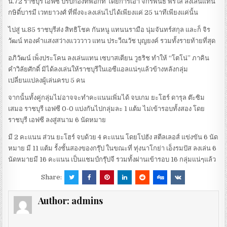
น.72 ราชบุรี เอฟซี ปรับกองทัพอีกที โดยการเอา จักรพันธ์ พรใส ลงเล่นแทน
กษิดิ์บารมี เวทยาวงศ์ ที่พึ่งจะลงเล่นไปได้เพียงแค่ 25 นาทีเพียงแค่นั้น
ไปสู่ น.85 ราชบุรีส่ง สิทธิโชค กันหนู แทนนรามือ นุ่มจันทร์สกุล และก็ จิร
วัฒน์ ทองคำแสงสว่างแวววาว แทน ประวีณวัช บุญยงค์ รวมทั้งรายท้ายที่สุด
อภิวัฒน์ เพ็งประโคน ลงเล่นแทน เซบาสเตียน วูธริช ทำให้ “โตโน่” ภาคิน
คำวิลัยศักดิ์ มิได้ลงเล่นให้ราชบุรีในเอซีแอลแน่ๆแล้วข้างหลังกลุ่ม
เปลี่ยนแปลงผู้เล่นครบ 5 คน
จากนั้นทั้งคู่กลุ่มไม่อาจจะทำคะแนนเพิ่มได้ จบเกม ยะโฮร์ ดารุล ต๊ะซิม
เสมอ ราชบุรี เอฟซี 0-0 แบ่งกันไปกลุ่มละ 1 แต้ม ไม่เข้ารอบทั้งสอง โดย
ราชบุรี เอฟซี ลงสู่สนาม 6 นัดหมาย
มี 2 คะแนน ส่วน ยะโฮร์ จบด้วย 4 คะแนน โดยโปฮัง สตีลเลอส์ แข่งขัน 6 นัด
หมาย มี 11 แต้ม รั้งชั้นสองของกรุ๊ป ในขณะที่ ทุ่งนาโกย่า เอ็งรมปัส ลงเล่น 6
นัดหมายมี 16 คะแนน เป็นแชมป์กรุ๊ปจี รวมทั้งผ่านเข้ารอบ 16 กลุ่มแน่ๆแล้ว
Share:
Author:
admins