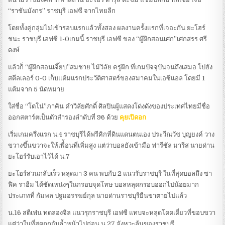
“ราชันมังกร” ราชบุรี เอฟซี จากไทยลีก
โดยทั้งคู่กลุ่มไม่เข้ารอบแรกแล้วทั้งสอง ผลงานครั้งแรกที่เจอะกัน ยะโฮร์
ชนะ ราชบุรี เอฟซี 1-0เกมนี้ ราชบุรี เอฟซี ของ “ผู้ฝึกสอนเศก”เศกสรร ศรี
ดงษ์
แล้วก็ “ผู้ฝึกสอนเจี๊ยบ”สมชาย ไม้วิลัย ครูฝึก ที่เกมปัจจุบันจนถึงเสมอ โปฮัง
สตีลเลอร์ 0-0 เก็บแต้มแรกประวัติศาสตร์ของสมาคมในเอซีแอล โดยมี 1
แต้มจาก 5 นัดหมาย
ใส่ชื่อ “โตโน่”ภาคิน คำวิลัยศักดิ์ ศิลปินผู้แสดงโด่งดังของประเทศไทยมีชื่อ
ออกสตาร์ตเป็นตัวสำรองลำดับที่ 96 ด้วย
คุยเปิดอก
เริ่มเกมครึ่งแรก น.4 ราชบุรีได้ฟรีคิกที่ดินแดนตนเอง ประวีณวัช บุญยงค์ วาง
ขวางขึ้นขวาจะให้เพื่้อนที่เพิ่มสูง แต่ว่าบอลยังเข้ามือ ฟารีซัล มารีส นายด่าน
ยะโฮร์รับเอาไว้ได้ น.7
ยะโฮร์สวนกลับเร็ว หลุดมา 3 คน พบกับ 2 แนวรับราชบุรี ในที่สุดบอลถึง ซา
ฟิค ราฮีม ได้ซัดเหน่งๆในกรอบจุดโทษ บอลหลุดกรอบออกไปน้อยมาก
ประเภทที่ กัมพล ปฐมอรรฆย์กุล นายด่านราชบุรียืนขาตายไปแล้ว
น.16 สตีเฟ่น ทดลองจิล แนวรุกราชบุรี เอฟซี แทบจะหลุดโดดเดี่ยวที่ขอบขวา
แต่ว่าในที่สุดถูกจับล้ำหน้าไปก่อน น.27 จังหวะลุ้นของราชบุรี