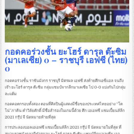
กอดคอร่วงชั้น ยะโฮร์ ดารุล ต๊ะซิม
(มาเลเซีย) 0 – ราชบุรี เอฟซี (ไทย)
0
กอดคอร่วงชั้น ราชันมังกร ราชบุรี มิตรผล เอฟซี ส่งท้ายศึกเอซีแอล จนถึง
เจ๊า ยะโฮร์ ดารุล ต๊ะซิม กลุ่มแชมป์จากลีกมาเลเซีย ไป 0-0 แบ่งกันไปกลุ่ม
ละแต้ม
กอดคอตกรอบทั้งสอง ตอนที่ศิลปินผู้แสดงมีชื่อของประเทศไทยอย่าง “โต
โน่”ภาคิน คำวิลัยศักดิ์ มีชื่อสำรองในเกมนี้ด้วย ศึก เอเอฟซี แชมเปี้ยนส์ลีก
2021 กรุ๊ป จี นัดหมายท้ายที่สุด
การประลองบอลเอเอฟซี แชมเปี้ยนส์ลีก 2021 กรุ๊ป จี นัดหมายในที่สุด ที่
สนามราชมังคลากีฬาสถาน ยะโฮร์ ดารุล ต๊ะซิม แชมป์ลีกมาเลเซีย เจอ