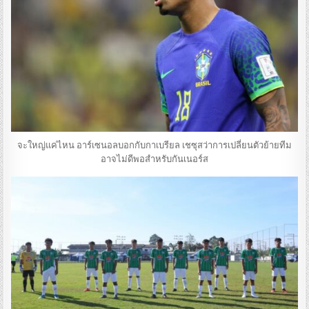
จะใหญ่แค่ไหน อาร์เซนอลบอกกับกาเบรียล เชซุสว่าการเปลี่ยนตัวย้ายทีม
อาจไม่ดีพอสําหรับกันเนอร์ส