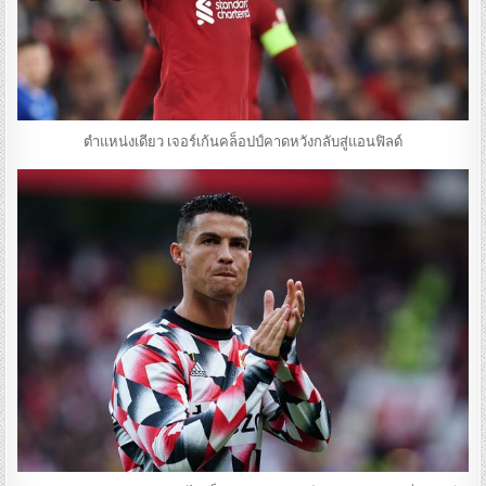
ตำแหน่งเดียว เจอร์เก้นคล็อปป์คาดหวังกลับสู่แอนฟิลด์