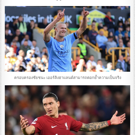
ครอบครองชัยชนะ เออร์ลิงฮาแลนด์สามารถตอกย้ำความเป็นจริง