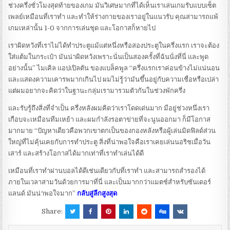
ช่วงครึ่งชั่วโมงสุดท้ายของเกม มันวิเศษมากที่ได้เห็นเราเล่นเกมรับแบบเซ็ต
เพลย์เหมือนที่เราทํา และทําให้ร่างกายของเราอยู่ในแนวรับ คุณสามารถแพ้
เกมเหล่านั้น 1-0 จากการเล่นชุด และโอกาสก็หายไป
เราผิดหวังที่เราไม่ได้ทําประตูแม้แต่หนึ่งหรือสองประตูในครึ่งแรก เราจะต้อง
ใส่แต้มในกระเป๋า มันน่าผิดหวังเพราะนั่นเป็นสองครั้งที่ฉันนั่งที่นี่ และพูด
อย่างนั้น”
ไมเคิล แอปเปิลตัน ของแบล็คพูล “ครึ่งแรกเราค่อนข้างไม่แน่นอน
และแสดงความเคารพมากเกินไป ผมไม่รู้ว่ามันขึ้นอยู่กับความเชื่อหรือเปล่า
แต่ผมอยากจะคิดว่าในฐานะกลุ่มเรามารวมตัวกันในช่วงพักครึ่ง
และรับรู้ถึงสิ่งที่จําเป็น ครึ่งหลังผมคิดว่าเราโดดเด่นมาก มีอยู่ช่วงหนึ่งเรา
เกือบจะเหมือนทีมเหย้า และผมกําลังรอตาข่ายที่จะนูนออกมา ก็มีโอกาส
มากมาย
“ปัญหาเดียวคือพวกเขาตกเป็นของกองหลังหรือผู้เล่นมิดฟิลด์ส่วน
ใหญ่ที่ไม่คุ้นเคยกับการทําประตู สิ่งที่น่าพอใจคือเราเคยเล่นนอริชเมื่อวัน
เสาร์ และสร้างโอกาสได้มากเท่าที่เราทําเล่นได้ดี
เหมือนที่เราทําผ่านบอลได้ดีเช่นเดียวกับที่เราทํา และสามารถสํารองได้
ภายในเวลาสามวันด้วยการมาที่นี่ และเป็นมากกว่าแมตช์สําหรับซันเดอร์
แลนด์ มันน่าพอใจมาก”
กลับสู่ลีกสูงสุด
Share: