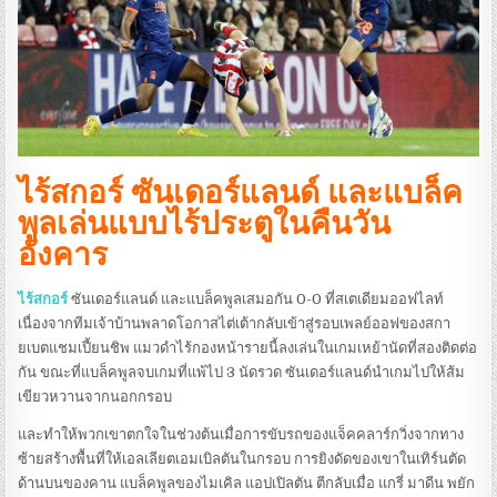
ไร้สกอร์ ซันเดอร์แลนด์ และแบล็ค
พูลเล่นแบบไร้ประตูในคืนวัน
อังคาร
ไร้สกอร์
ซันเดอร์แลนด์ และแบล็คพูลเสมอกัน 0-0 ที่สเตเดียมออฟไลท์
เนื่องจากทีมเจ้าบ้านพลาดโอกาสไต่เต้ากลับเข้าสู่รอบเพลย์ออฟของสกา
ยเบตแชมเปี้ยนชิพ
แมวดําไร้กองหน้ารายนี้ลงเล่นในเกมเหย้านัดที่สองติดต่อ
กัน ขณะที่แบล็คพูลจบเกมที่แพ้ไป 3 นัดรวด
ซันเดอร์แลนด์นําเกมไปให้ส้ม
เขียวหวานจากนอกกรอบ
และทําให้พวกเขาตกใจในช่วงต้นเมื่อการขับรถของแจ็คคลาร์กวิ่งจากทาง
ซ้ายสร้างพื้นที่ให้เอลเลียตเอมเบิลตันในกรอบ การยิงดัดของเขาในเทิร์นตัด
ด้านบนของคาน
แบล็คพูลของไมเคิล แอปเปิลตัน ตีกลับเมื่อ แกรี่ มาดีน พยัก