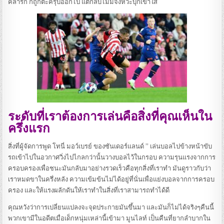
คลาร์ก ก็ถูกตะครุบออกไป แต่กลับไม่มีจังหวะบุกเข้าใส่
ระดับที่เราต้องการเล่นคือสิ่งที่คุณเห็นใน
ครึ่งแรก
สิ่งที่ผู้จัดการพูด
โทนี่ มอว์เบรย์ ของซันเดอร์แลนด์ ” เล่นบอลไปข้างหน้าขับ
รถเข้าไปในอวกาศวิ่งไปไกลกว่านั้นวางบอลไว้ในกรอบ ความรุนแรงจากการ
ครอบครองเพื่อชนะมันกลับมาอย่างรวดเร็วคือทุกสิ่งที่เราทํา มันดูราวกับว่า
เราหมดขาในครึ่งหลัง ความเข้มข้นไม่ได้อยู่ที่นั่นเพื่อแย่งบอลจากการครอบ
ครอง และให้แรงผลักดันให้เราทําในสิ่งที่เราสามารถทําได้ดี
คุณหวังว่าการเปลี่ยนแปลงจะจุดประกายมันขึ้นมา และมันก็ไม่ได้จริงๆคืนนี้
พวกเขามีในอดีตเมื่อเด็กหนุ่มเหล่านี้เข้ามา มูนไลท์ เป็นคืนที่ยากลําบากใน