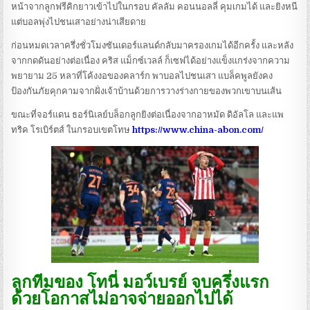
หน้าจากลูกฟรีคิกยาวเข้าไปในกรอบ คัลลัม คอนนอลลี่ คุมเกมได้ และยิงหนี
แต่บอลพุ่งไปชนเสาอย่างน่าเสียดาย
ก่อนหมดเวลาครึ่งชั่วโมงซันเดอร์แลนด์กลับมาครองเกมได้อีกครั้ง และหลัง
จากกดดันอย่างต่อเนื่อง คริส แม็กซ์เวลล์ ก็เซฟได้อย่างแข็งแกร่งจากความ
พยายาม 25 หลาที่โค้งงอของคลาร์ก พาบอลไปชนเสา
แบล็คพูลยังคง
ป้องกันภัยคุกคามจากฝั่งเจ้าบ้านด้วยการวางร่างกายของพวกเขาบนเส้น
ขณะที่จอร์แดน ธอร์นิเลย์บล็อกลูกยิงต่อเนื่องจากอาหมัด ดิอัลโล และแพ
ทริค โรเบิร์ตส์ ในกรอบเขตโทษ
https://www.china-abon.com/
ลูกทีมของ โทนี่ มอว์เบรย์ จบครึ่งแรก
ด้วยโอกาสไม่อาจจ่ายออกไปได้