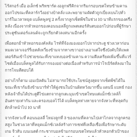
ไร้สกอร์ เมื่อ อเล็กซ์ พริทชาร์ด งอลูกฟรีคิกจากริมกรอบเขตโทษข้ามคาน
ออกไปขณะที่คลาร์กวิ่งอย่างบ้าคลั่ง และพยายามดัดตัวถูกเบี่ยงเบนไปทั่ว
บาร์ในเวลาหยุด
แบล็คพูลขู่ 2 ครั้งจากลูกเซ็ตพีซในช่วง 10 นาทีแรกของครึ่ง
หลัง เนื่องจากหัวหอกของคอนนอลลี่ถูกแพตเตอร์สันตบออกไปก่อนที่ผู้รักษา
ประตูซันเดอร์แลนด์จะถูกเรียกตัวลงสนามอีกครั้ง
เพื่อตอกย้ําหัวหอกของคัลลัม ไรท์ที่จ้องมองออกไปจากประตู
ช่วงเวลาก่อน
หมดเวลาเจอร์รี่เยตส์เหวี่ยงข้ามจากทางขวาอย่างเอาแต่ใจซึ่งบังคับให้แพต
เตอร์สันเข้าไปช่วยขณะที่เขาแทงบอลข้ามคาน
ความตึงเครียดเพิ่มขึ้นที่แวร์
ไซด์เมื่อแบล็คพูลได้รับการจองอย่างต่อเนื่องสําหรับการนําโรเบิร์ตส์ลงมาใน
การโจมตีตอบโต้
อย่างไรก็ตาม เอมเบิลตัน ไม่สามารถใช้ประโยชน์สูงสุดจากเซ็ตพีซได้ใน
ขณะที่เขาก้มยิงข้ามบาร์ทําให้ฝูงชนในบ้านผิดหวังมากขึ้น
แดนนี่ แบทธ์ กอง
หลังเจ้าถิ่นได้ประตูตีไข่แตกจากลูกเตะมุมเข้าเขตโทษแต่แม็กซ์เวลล์ก็
อันตรายเท่ากัน และครองบอลไว้ได้
แบล็คพูลห่างหายจากจังหวะที่หลุดกับ
ดักล้ําหน้าไป 10 นาที
จากจังหวะที่ คอนนอลลี่ โหม่งลูกที่ 3 ของเกมที่คลานไปเสาไกลจากลูกครอ
สสูง
ในช่วงเวลาที่หยุดแม็กซ์เวลล์สร้างการเซฟที่เหลือเชื่อเพื่อรักษาระดับ
เกม จิวสัน เบนเนตต์ กระชากบอลข้ามกรอบเขตโทษแล้วหัวหอกตัวเป้าของ