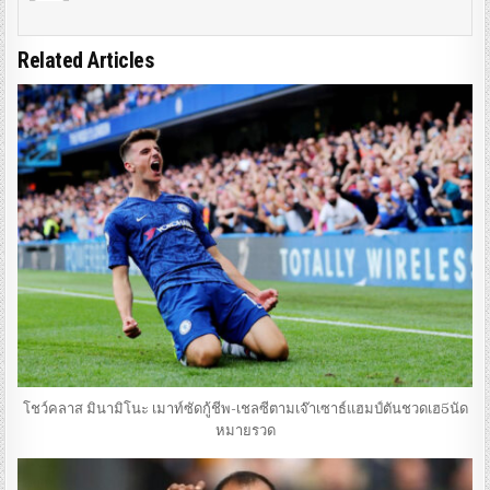
Related Articles
โชว์คลาส มินามิโนะ เมาท์ซัดกู้ชีพ-เชลซีตามเจ๊าเซาธ์แฮมป์ตันชวดเฮ5นัด
หมายรวด