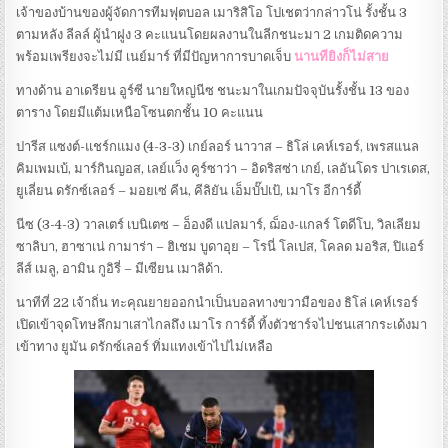
เจ้าของบ้านของผู้จัดการทีมฟุตบอล เมาริสิโอ โปเชตว่ากล่าวโน่ รั้งชั้น 3
ตามหลัง ลีลล์ ผู้นำฝูง 3 คะแนนโดยผลงานในลีกชนะมา 2 เกมติดความ
พร้อมเพรียงจะไม่มี เนย์มาร์ ที่มีปัญหาการบาดเจ็บ
นานทียิงก็ไม่สาย
ทางด้าน อาเดรียน อูร์ซี นายใหญ่นีซ ชนะมาในเกมปัจจุบันรั้งชั้น 13 ของ
ตาราง โดยมีแต้มเหนือโซนตกชั้น 10 คะแนน
ปารีส แซงต์-แชร์กแมง (4-3-3) เกย์ลอร์ นาวาส – ธิโล่ เคห์เรอร์, เพรสแนล
คิมเพมเบ้, มาร์กินญอส, เลย์แว็ง คูร์ซาว่า – อิดริสซ่า เกย์, เลอันโดร ปาเรเดส,
ยูเลี่ยน ดรักซ์เลอร์ – มอยเซ่ คีน, คีลิยัน เอ็มบั๊ปเป้, เมาโร อีการ์ดี้
นีซ (3-4-3) วาลเตร์ เบนิเตซ – อ็องดี แปลมาร์, ฌ็อง-แกลร์ โตดีโบ, วิลเลียม
ซาลิบา, ฮาซาเน่ กามาร่า – ฮิเชม บูดาอุย – โรนี่ โลเปส, โคลด มอริส, ปิแอร์
ลีส์ เมลู, อามิน กูอิรี่ – มีเซียน เมาลิด้า.
นาทีที่ 22 เจ้าถิ่น ทะคุณยายออกนำเป็นบอลทางขวามือของ ธิโล่ เคห์เรอร์
เปิดเข้าจุดโทษลึกมาเสาไกลถึง เมาโร การ์ดี้ ทิ้งตัวชาร์จไปชนเสากระเด้งมา
เข้าทาง ยูมัน ดรักซ์เลอร์ ทิ่มแทงเข้าไปไม่เหลือ