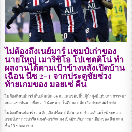
ไม่ต้องถึงเนย์มาร์ แชมป์เก่าของ
นายใหญ่ เมาริซิโอ โปเชตติโน่ ทำ
ผลงานได้ตามเป้าข้างหลังเปิดบ้าน
เฉือน นีซ 2-1 จากประตูชัยช่วง
ท้ายเกมของ มอยเซ่ คีน
ไม่ต้องถึงเนย์มาร์ เก็บเพิ่มเป็น 54 คะแนนขยับขึ้น ผู้นำฝูงมีแต้มเท่า ตราหมา
แต่ว่าแข่งขันมากยิ่งกว่า 1 นัดหมาย ในศึกบอล ลีก เอิง ประเทศฝรั่งเศส
ไม่ต้องถึงเนย์มาร์ บอล ลีก เอิง ฝรั่งเศส ที่สนาม ปาร์ก เดส์ แพร็งซ์ ระหว่าง
แชมป์เก่า กรุงปารีส แซงต์-แชร์กแมง เปิดบ้านรับการมาเยี่ยมของ นีซ กลุ่ม
ชั้น 13 ของตาราง