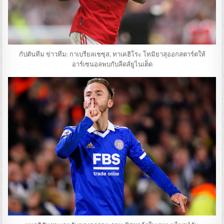
กัปตันทีม ข่าวทีม: กาเบรียลเชซุส, ทาเคฮิโระ โทมิยาสุออกสตาร์ตให้
อาร์เซนอลพบกับลีดส์ยูไนเต็ด