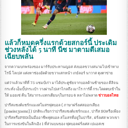
แล้วก็หมดครึ่งแรกด้วยสกอร์นี้ ประเดิม
ช่วงหลังได้ 5 นาที นีซ มาตามตีเสมอ
เฉียบพลัน
จากความบกพร่องของ มาร์รับประทานญอส ส่งบอลขวางสนามไปเข้าทาง
โรนี่ โลเปส แต่งหาช่องอัดด้วยขวาแสกหน้า เกย์ลอร์ นาวาส ตุงตาข่าย
แต่ว่าแล้วนาทีที่ 75 แชมป์เก่า มาได้ประตูชัยจากบอลด้านซ้ายของ คีลิจน
กระทั่ง เอ็มบั๊ปกระเป๋า วางผ่านไปเสาไกลถึง เมาโร การ์ดี้ กระโดดตบเข้าใน
ให้ มอยเซ่ คีน ใส่มากระแทกเตียนๆในกรอบ 6 หลาไม่พลาด
ข่าวบอลไทย
ปารีสแซงต์แชร์กแมงสโมสรฟุตบอล ( ภาษาฝรั่งเศสออกเสียง:
[paʁisɛʒɛʁmɛ] ) ปกติจะเรียกว่าปารีสแซงต์แชร์กแมง , ปารีส SGหรือเพียง
ปารีสหรือPSGเป็นมืออาชีพฟุตบอล สโมสรที่อยู่ในปารีส , ฝรั่งเศส พวกเขา
ในการแข่งขันในลีกเอิง 1 ที่ส่วนบนของ ฟุตบอลฝรั่งเศส เปแอสเช