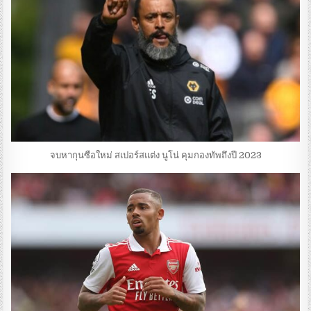
จบหากุนซือใหม่ สเปอร์สแต่ง นูโน่ คุมกองทัพถึงปี 2023