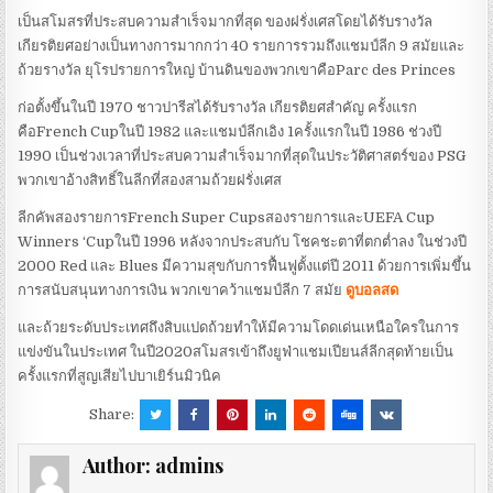
เป็นสโมสรที่ประสบความสำเร็จมากที่สุด ของฝรั่งเศสโดยได้รับรางวัล
เกียรติยศอย่างเป็นทางการมากกว่า 40 รายการรวมถึงแชมป์ลีก 9 สมัยและ
ถ้วยรางวัล ยุโรปรายการใหญ่ บ้านดินของพวกเขาคือParc des Princes
ก่อตั้งขึ้นในปี 1970 ชาวปารีสได้รับรางวัล เกียรติยศสำคัญ ครั้งแรก
คือFrench Cupในปี 1982 และแชมป์ลีกเอิง 1ครั้งแรกในปี 1986 ช่วงปี
1990 เป็นช่วงเวลาที่ประสบความสำเร็จมากที่สุดในประวัติศาสตร์ของ PSG
พวกเขาอ้างสิทธิ์ในลีกที่สองสามถ้วยฝรั่งเศส
ลีกคัพสองรายการFrench Super CupsสองรายการและUEFA Cup
Winners ‘Cupในปี 1996 หลังจากประสบกับ โชคชะตาที่ตกต่ำลง ในช่วงปี
2000 Red และ Blues มีความสุขกับการฟื้นฟูตั้งแต่ปี 2011 ด้วยการเพิ่มขึ้น
การสนับสนุนทางการเงิน พวกเขาคว้าแชมป์ลีก 7 สมัย
ดูบอลสด
และถ้วยระดับประเทศถึงสิบแปดถ้วยทำให้มีความโดดเด่นเหนือใครในการ
แข่งขันในประเทศ ในปี2020สโมสรเข้าถึงยูฟ่าแชมเปียนส์ลีกสุดท้ายเป็น
ครั้งแรกที่สูญเสียไปบาเยิร์นมิวนิค
Share:
Author:
admins