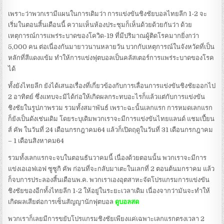
เพราะว่าพวกเรามีแผนในการเดิมว่า การแข่งขันชิงชัยบอลไทยลีก 1-2 จะ
เริ่มในตอนสิ้นเดือนนี้ ความเห็นห้องประชุมก็เห็นด้วยด้วยกันว่า ด้วย
เหตุการณ์การแพร่ระบาดของโควิด-19 ที่มีปริมาณผู้ติดโรคมากยิ่งกว่า
5,000 คน ต่อเนื่องกันมายาวนานหลายวัน บวกกับเหตุการณ์ในจังหวัดที่เป็น
หลักที่สีแดงแข้ม ทำให้การแข่งฟุตบอลเป็นคลัสเตอร์การแพร่ระบาดของโรค
ได้
ทั้งยังไทยลีก ยังได้เสนอเรื่องที่เกี่ยวข้องกับการเลื่อนการแข่งขันชิงชัยออกไป
2 อาทิตย์ ซึ่งแทบจะมิได้ก่อให้เกิดผลกระทบอะไรก็แล้วแต่กับการแข่งขัน
ชิงชัยในรูปภาพรวม รวมทั้งสมาพันธ์ เพราะฉะนั้นเลกแรก การหมดเลกแรก
ก็ยังเป็นดังเช่นเดิม โดยระบุเดิมพวกเราจะมีการแข่งขันไทยแลนด์ แชมเปี้ยน
ส์ คัพ ในวันที่ 24 เดือนกรกฎาคม64 แล้วก็เปิดฤดูในวันที่ 31 เดือนกรกฎาคม
– 1 เดือนสิงหาคม64
รวมทั้งเลกแรกจะจบในตอนธันวาคมนี้ เนื่องด้วยตอนนั้น พวกเราจะมีการ
แข่งเอเอฟเอฟ ซูซูกิ คัพ ก่อนที่จะกลับมาเตะในเลกที่ 2 ตอนต้นมกราคม แล้ว
ก็จบการประลองสิ้นเดือนพ.ค. พวกเราเองอุตสาหะจัดโปรแกรมการแข่งขัน
ชิงชัยของอีกทั้งไทยลีก 1-2 ให้อยู่ในระยะเวลาเดิม เนื่องจากว่ามันจะทำให้
เกิดผลเสียต่อการเซ็นสัญญานักฟุตบอล
ดูบอลสด
พวกเราก็เลยมีการขยับโปรแกรมชิงชัยเพียงแค่เฉพาะเลกแรกตรงเวลา 2