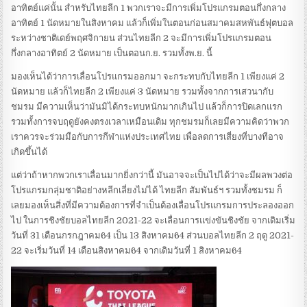
อาทิตย์แค่นั้น สำหรับไทยลีก 1 พวกเราจะมีการเพิ่มโปรแกรมตอนกึ่งกลาง
อาทิตย์ 1 นัดหมายในสิงหาคม แล้วก็เพิ่มในตอนก่อนสมาคมสหพันธ์ฟุตบอล
ระหว่างชาติเดย์พฤศจิกายน ส่วนไทยลีก 2 จะมีการเพิ่มโปรแกรมตอน
กึ่งกลางอาทิตย์ 2 นัดหมาย เป็นตอนก.ย. รวมทั้งพ.ย. นี้
มองเห็นได้ว่าการเลื่อนโปรแกรมออกมา จะกระทบกับไทยลีก 1 เพียงแค่ 2
นัดหมาย แล้วก็ไทยลีก 2 เพียงแค่ 3 นัดหมาย รวมทั้งจากการเสวนากับ
ชมรม มีความเห็นว่ามันมิได้กระทบหนักมากเกินไป แล้วก็การปิดเลกแรก
รวมทั้งการจบฤดูยังคงตรงเวลาเหมือนเดิม ทุกชมรมก็เลยมีความคิดว่าพวก
เราควรจะร่วมมือกับการกีฬาแห่งประเทศไทย เพื่อลดการเสี่ยงที่บางทีอาจ
เกิดขึ้นได้
แต่ว่าถ้าหากพวกเราเลื่อนมากยิ่งกว่านี้ มันอาจจะเป็นไปได้ว่าจะมีผลพวงต่อ
โปรแกรมกลุ่มชาติอย่างหลีกเลี่ยงไม่ได้ ไทยลีก สัมพันธ์ฯ รวมทั้งชมรม ก็
เลยมองเห็นสิ่งที่มีความต้องการที่จำเป็นต้องเลื่อนโปรแกรมการประลองออก
ไป ในการชิงชัยบอลไทยลีก 2021-22 จะเลื่อนการแข่งขันชิงชัย จากเดิมเริ่ม
วันที่ 31 เดือนกรกฎาคม64 เป็น 13 สิงหาคม64 ส่วนบอลไทยลีก 2 ฤดู 2021-
22 จะเริ่มวันที่ 14 เดือนสิงหาคม64 จากเดิมวันที่ 1 สิงหาคม64