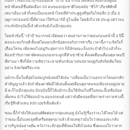
เรื่องราวของ แนวรุกจอมทุ่มเท “เจ้าบี”ธนากรณ์ แดงทอง สมัยก่อนศูนย์
หน้าที่เคยมีชื่อคัดเลือก 50 คนของกลุ่มชาติไทยสมัย “ซิโก้”เกียรติศักดิ์
เสนาเมือง แล้วก็เคยเป็นกองหน้าไทยที่ทำประตูสูงที่สุดในไทยลีก 2 เมื่อ 2
ฤดูกาลก่อนหน้านี้ที่ผ่านมาให้กับอาร์มี่ ยูไนเต็ด โดยยิงไป 16 ประตู แต่ว่าจน
กระทั่งปัจจุบันนี้เจ้าตัวกลับยังไม่มีกลุ่มเล่น
โดยหัวข้อนี้ “เจ้าบี”ธนากรณ์ เปิดเผยว่า ตนสารภาพว่าตอนก่อนหน้านี้ 2 ปีนี้
ค่อนจะพบวิกฤติ ตั้งแต่โดนยกเลิกข้อตกลงกับการท่าเรือ เวลานี้ภาวะจิตใจก็
เสื่อมโทรม เพียงพอไปอยู่กับ ศุลกากร ก็มีลักษณะเจ็บประจำตัวไป แล้วก็จะ
ต้องเข้ารับการผ่าตัดหมอนรองกระดูกที่หัวเข่าซ้าย ตั้งแต่เดือนเดือนตุลาคมปี
ที่ผ่านมา ซึ่งก็มีความคิดว่าจะหายทันกลับมาเล่นปลายฤดูกับสังกัดเดิมใหม่
อย่าง จังหวัดศรีสะเกษ
แม้กระนั้นในที่สุดไม่สมบูรณ์เลยมิได้เล่น “เปลี่ยนเป็นว่านอกจากโดนยกเลิก
คำสัญญาแล้ว ยังจำต้องผ่าตัดมิได้เล่นตั้งแต่เดือนตุลาคมพอเพียงจบฤดูปลาย
มี.ค.ก็ไม่มีกลุ่มเล่น ปัจจุบันนี้ก็ได้แม้กระนั้นใช้เงินเก็บที่ในขณะนี้เหลือน้อย
เต็มทน นำไปใช้ผ่อนบ้าน ผ่อนรถยนต์ แต่ว่ายังดีหน่อยที่สภาพร่างกายช่วงนี้
เริ่มรู้สึกตัวแทบ 100 เปอร์เซ็นต์แล้ว
ขณะนี้ก็กำลังให้เอเย่นต์ติดต่อหากลุ่มเล่นอยู่ ยังไม่รู้เรื่องว่าจะได้ไหมได้ แต่
ว่าขณะนี้มันเลยจุดที่เครียดสุดๆมาแล้ว ด้วยเหตุว่ามั่นใจว่าตนเองจะกลับ
มาบริบูรณ์อย่างเดิม หวังว่าจะมีกลุ่มที่พึงพอใจดึงไปเล่น ซึ่งผมแน่ใจว่าหาก