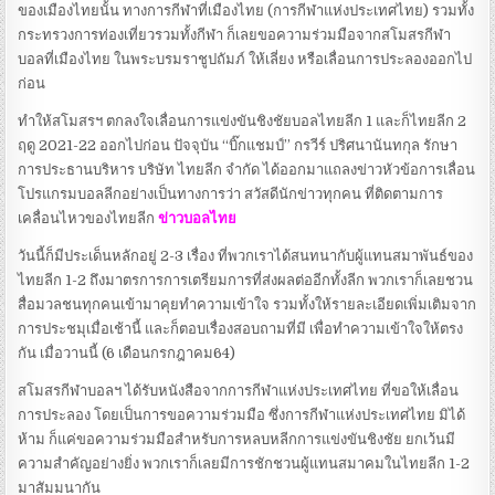
ของเมืองไทยนั้น ทางการกีฬาที่เมืองไทย (การกีฬาแห่งประเทศไทย) รวมทั้ง
กระทรวงการท่องเที่ยวรวมทั้งกีฬา ก็เลยขอความร่วมมือจากสโมสรกีฬา
บอลที่เมืองไทย ในพระบรมราชูปถัมภ์ ให้เลี่ยง หรือเลื่อนการประลองออกไป
ก่อน
ทำให้สโมสรฯ ตกลงใจเลื่อนการแข่งขันชิงชัยบอลไทยลีก 1 และก็ไทยลีก 2
ฤดู 2021-22 ออกไปก่อน ปัจจุบัน “บิ๊กแชมป์” กรวีร์ ปริศนานันทกุล รักษา
การประธานบริหาร บริษัท ไทยลีก จำกัด ได้ออกมาแถลงข่าวหัวข้อการเลื่อน
โปรแกรมบอลลีกอย่างเป็นทางการว่า สวัสดีนักข่าวทุกคน ที่ติดตามการ
เคลื่อนไหวของไทยลีก
ข่าวบอลไทย
วันนี้ก็มีประเด็นหลักอยู่ 2-3 เรื่อง ที่พวกเราได้สนทนากับผู้แทนสมาพันธ์ของ
ไทยลีก 1-2 ถึงมาตรการการเตรียมการที่ส่งผลต่ออีกทั้งลีก พวกเราก็เลยชวน
สื่อมวลชนทุกคนเข้ามาคุยทำความเข้าใจ รวมทั้งให้รายละเอียดเพิ่มเติมจาก
การประชมุเมื่อเช้านี้ และก็ตอบเรื่องสอบถามที่มี เพื่อทำความเข้าใจให้ตรง
กัน เมื่อวานนี้ (6 เดือนกรกฎาคม64)
สโมสรกีฬาบอลฯ ได้รับหนังสือจากการกีฬาแห่งประเทศไทย ที่ขอให้เลื่อน
การประลอง โดยเป็นการขอความร่วมมือ ซึ่งการกีฬาแห่งประเทศไทย มิได้
ห้าม ก็แค่ขอความร่วมมือสำหรับการหลบหลีกการแข่งขันชิงชัย ยกเว้นมี
ความสำคัญอย่างยิ่ง พวกเราก็เลยมีการชักชวนผู้แทนสมาคมในไทยลีก 1-2
มาสัมมนากัน