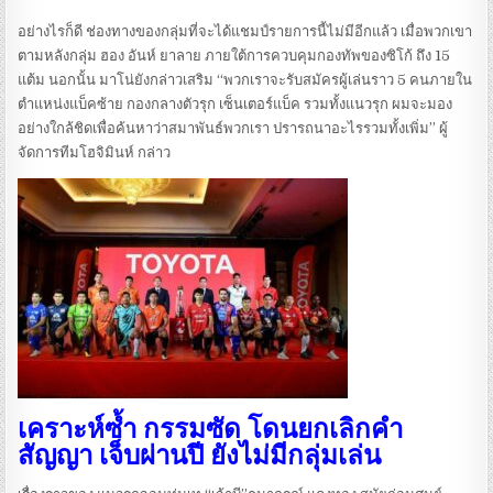
อย่างไรก็ดี ช่องทางของกลุ่มที่จะได้แชมป์รายการนี้ไม่มีอีกแล้ว เมื่อพวกเขา
ตามหลังกลุ่ม ฮอง อันห์ ยาลาย ภายใต้การควบคุมกองทัพของซิโก้ ถึง 15
แต้ม นอกนั้น มาโน่ยังกล่าวเสริม “พวกเราจะรับสมัครผู้เล่นราว 5 คนภายใน
ตำแหน่งแบ็คซ้าย กองกลางตัวรุก เซ็นเตอร์แบ็ค รวมทั้งแนวรุก ผมจะมอง
อย่างใกล้ชิดเพื่อค้นหาว่าสมาพันธ์พวกเรา ปรารถนาอะไรรวมทั้งเพิ่ม” ผู้
จัดการทีมโฮจิมินห์ กล่าว
เคราะห์ซ้ำ กรรมซัด โดนยกเลิกคำ
สัญญา เจ็บผ่านปี ยังไม่มีกลุ่มเล่น