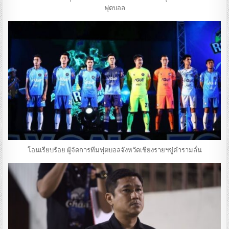
ฟุตบอล
โอนเรียบร้อย ผู้จัดการทีมฟุตบอลจังหวัดเชียงรายฯขู่คำรามลั่น