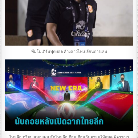
ทีมโมเดิร์นฟุตบอล ค้างคาวไฟเปลี่ยนการเล่น
ไทยลีกเตรียมเสนอแผน จัดไทยลีกเดือนเดือนกันยายนให้ศบค.พิจารณา