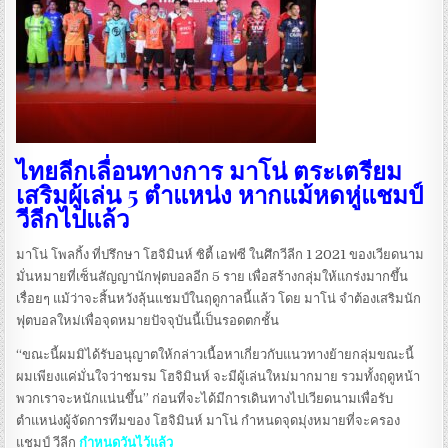
ไทยลีกเลื่อนทางการ มาโน่ ตระเตรียม
เสริมผู้เล่น 5 ตำแหน่ง หากแม้หดหู่แชมป์
วีลีกไปแล้ว
มาโน่ โพลกิ้ง ที่ปรึกษา โฮจิมินห์ ซิตี้ เอฟซี ในศึกวีลีก 1 2021 ของเวียดนาม
มั่นหมายที่เซ็นสัญญานักฟุตบอลอีก 5 ราย เพื่อสร้างกลุ่มให้แกร่งมากขึ้น
เรื่อยๆ แม้ว่าจะสิ้นหวังลุ้นแชมป์ในฤดูกาลนี้แล้ว โดย มาโน่ จำต้องเสริมนัก
ฟุตบอลใหม่เพื่อจุดหมายปัจจุบันนี้เป็นรอดตกชั้น
“ขณะนี้ผมมิได้รับอนุญาตให้กล่าวเนื้อหาเกี่ยวกับแนวทางย้ายกลุ่มขณะนี้
ผมเพียงแค่มั่นใจว่าชมรม โฮจิมินห์ จะมีผู้เล่นใหม่มากมาย รวมทั้งฤดูหน้า
พวกเราจะหนักแน่นขึ้น” ก่อนที่จะได้มีการเดินทางไปเวียดนามเพื่อรับ
ตำแหน่งผู้จัดการทีมของ โฮจิมินห์ มาโน่ กำหนดจุดมุ่งหมายที่จะครอง
แชมป์ วีลีก
กำหนดวันไว้แล้ว