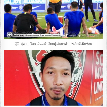
สู้ศึกฟุตบอลโลก เดินหน้าเรียกผู้เล่นมาทำการเก็บตัวฝึกซ้อม