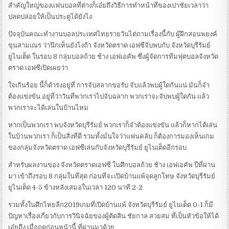
สำคัญใหญ่ของแฟนบอลที่ต่างก็เอ๋ยถึงวิธีการทำหน้าที่ของเปาชัยเวลาว่า
ปลดปล่อยให้เป็นประตูได้ยังไง
ปัจจุบันคณะทำงานบอลประเทศไทยรายวันไต่ถามเรื่องนี้กับ ผู้ฝึกสอนพยงค์
ขุนสามเณร ว่านึกเห็นยังไงถ้า จังหวัดตราด เอฟซีจับพบกับ จังหวัดบุรีรัมย์
ยูไนเต็ด ในรอบ 8 กลุ่มบอลถ้วย ช้าง เอฟเอคัพ ซึ่งผู้จัดการทีมฟุตบอลจังหวัด
ตราด เอฟซีเปิดเผยว่า
ใจเกินร้อย นี้ก็ดำรงอยู่ที่ การจับสลากขอรับ จับแล้วพบผู้ใดกันแน่ มันก็จำ
ต้องแข่งขัน อยู่ที่ว่าวันที่พวกเราไปจับฉลาก พวกเราจะจับพบผู้ใดกัน แล้ว
พวกเราจะได้เล่นในบ้านไหม
หากเป็นพวกเรา พบจังหวัดบุรีรัมย์ พวกเราก็จำต้องแข่งขัน แล้วก็หากได้เล่น
ในบ้านพวกเรา ก็เป็นสิ่งที่ดี รวมทั้งมั่นใจว่าแฟนคลับ ก็ต้องการมองเห็นเกม
ของกลุ่มจังหวัดตราด เอฟซีเล่นกับจังหวัดบุรีรัมย์ ยูไนเต็ดอีกรอบ
สำหรับผลงานของ จังหวัดตราดเอฟซี ในศึกบอลถ้วย ช้าง เอฟเอคัพ ปีที่ผ่าน
มา เข้าถึงรอบ 8 กลุ่มในที่สุด ก่อนที่จะเปิดบ้านแพ้จุดลูกโทษ จังหวัดบุรีรัมย์
ยูไนเต็ด 4-5 ข้างหลังเสมอในเวลา 120 นาที 2-2
รวมทั้งในศึกไทยลีก2019เกมที่เปิดบ้านแพ้ จังหวัดบุรีรัมย์ ยูไนเต็ด 0-1 ก็มี
ปัญหาเรื่องเกี่ยวกับการวินิจฉัยของผู้ตัดสิน ชัยกาล สวยสม ที่เป็นหัวข้อให้ได้
เอ๋ยถึง เมื่อฤดูก่อนหน้านี้ ที่ผ่านมาด้วย