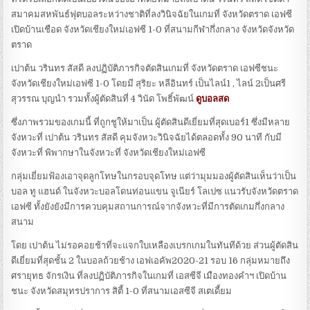
สมาคมสหพันธ์ฟุตบอลระหว่างชาติที่ลงวินิจฉัยในเกมที่ จังหวัดตราด เอฟซี
เปิดบ้านเชือด จังหวัดเชียงใหม่เอฟซี 1-0 ที่สนามกีฬากึ่งกลาง จังหวัดจังหวัด
ตราด
เปาต้น วรินทร สัสดี ลงปฏิบัติภารกิจตัดสินเกมที่ จังหวัดตราด เอฟซีชนะ
จังหวัดเชียงใหม่เอฟซี 1-0 โดยมี สุริยะ หลีอินทร์ เป็นไลน์1 , ไลน์ 2เป็นศรี
สุวรรณ บุญนำ รวมทั้งผู้ตัดสินที่ 4 วินัด โพธิ์พัฒน์
ดูบอลสด
ซึ่งภาพรวมของเกมนี้ ที่ถูกชูให้มาเป็น ผู้ตัดสินดีเยี่ยมที่สุดเบอร์1 ซึ่งมีหลาย
จังหวะที่ เปาต้น วรินทร สัสดี คุมจังหวะวินิจฉัยได้ตลอดทั้ง 90 นาที กับมี
จังหวะที่ พิพากษาในจังหวะที่ จังหวัดเชียงใหม่เอฟซี
กลุ่มเยี่ยมฟ้องเอาจุดลูกโทษในกรอบจุดโทษ แต่ว่ามุมมองผู้ตัดสินเห็นว่าเป็น
บอล ทู แฮนด์ ในจังหวะบอลโดนท่อนแขน จูเนียร์ โลเปซ แนวรับจังหวัดตราด
เอฟซี ทั้งยังยังมีการควบคุมสถานการณ์จากจังหวะที่มีการตัดเกมกึ่งกลาง
สนาม
โดย เปาต้น ไม่รอคอยช้าที่จะแจกใบเหลืองเบรกเกมในทันทีด้วย ส่วนผู้ตัดสิน
ดีเยี่ยมที่สุดชั้น 2 ในบอลถ้วยช้าง เอฟเอคัพ2020-21 รอบ 16 กลุ่มหมายถึง
ศรายุทธ จักรเงิน ที่ลงปฏิบัติภารกิจในเกมที่ เอสซีจี เมืองทองคำฯ เปิดบ้าน
ชนะ จังหวัดสมุทรปราการ สิตี้ 1-0 ที่สนามเอสซีจี สเตเดี้ยม