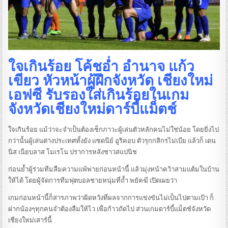
ใจเกินร้อย โค้ชอ่ำ อำนาจ แก้ว
เขียว หัวหน้าผู้ฝึกจังหวัด เชียงใหม่
เอฟซี รับรองใส่เกินร้อยในเกม
จังหวัดเชียงใหม่ดาร์บี้แม็ตช์
ใจเกินร้อย แม้ว่าจะจำเป็นต้องเช็กภาวะผู้เล่นตัวหลักคนไม่ใช่น้อย โดยยิ่งไป
กว่านั้นผู้เล่นต่างประเทศทั้งยัง แซดนีย์ อูริคอบ ตัวรุกกสิกรไม่เบีย แล้วก็ เดน
นิส เนียบลาส โมเรโน ปราการหลังชาวสแปนิช
ก่อนย้ำผู้ร่วมทีมลืมความแพ้พ่ายก่อนหน้านี้ แล้วมุ่งหน้าคว้าสามแต้มในบ้าน
ให้ได้ โดยผู้จัดการทีมฟุตบอลชายหนุ่มที่ถ้ำ พยัคฆี เปิดเผยว่า
เกมก่อนหน้านี้ก็สารภาพว่าผิดหวังที่ผลจากการแข่งขันไม่เป็นไปตามเป้า ก็
ฝากน้องๆทุกคนจำต้องลืมให้ไว เพื่อก้าวถัดไป ส่วนเกมดาร์บี้แม็ตช์จังหวัด
เชียงใหม่เสาร์นี้