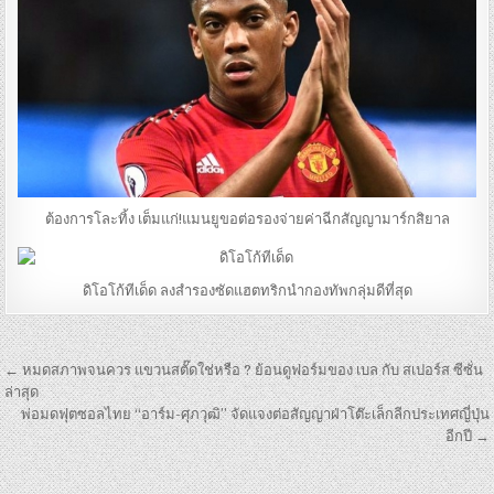
ต้องการโละทิ้ง เต็มแก่!แมนยูขอต่อรองจ่ายค่าฉีกสัญญามาร์กสิยาล
ดิโอโก้ทีเด็ด ลงสำรองซัดแฮตทริกนำกองทัพกลุ่มดีที่สุด
เมนู
← หมดสภาพจนควร แขวนสตั๊ดใช่หรือ ? ย้อนดูฟอร์มของ เบล กับ สเปอร์ส ซีซั่น
นำทาง
ล่าสุด
พ่อมดฟุตซอลไทย “อาร์ม-ศุภวุฒิ” จัดแจงต่อสัญญาฝ่าโต๊ะเล็กลีกประเทศญี่ปุ่น
เรื่อง
อีกปี →