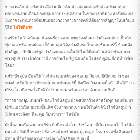
รายงานดังกล่าวยังกล่าวถึงว่ากติกาดังกล่าวสอดคล้องกับส่วนประกอบค่า
ตอบแทนรายเดือนของกลุ่มจากประเทศสเปน ในช่วงเวลาที่ทาง หงส์แดง เอง
ไม่อาจจะเห็นด้วยข้อเสนอของกองกลางชาวดัตช์ที่ต้องการสัญญาใหม่เกิน 2
ปีได้
ไม่ใช่ดิอาส
จอร์จินโย ไวจ์นัลดุม ห้องเครื่อง จอมลุยของหงส์แดง กำลังจะแปลง เป็นนัก
ฟุตบอล ฟรีเอเย่นต์ และก็ย้ายกลุ่ม ได้อย่างอิสระ ในตอนซัมเมอร์นี้ ข้างหลัง
คำสัญญา กับลิเวอร์พูล กำลังจะหมดลงในอีกไม่กี่เดือนด้านหน้า ท่ามกลาง
ข่าวซุบซิบว่า เจ้าตัวบางที อาจย้ายไป รียูเนียนกับ โรนัลด์ คูมัน อีกทีที่บาร์เซ
โลนา
แต่ว่าปัจจุบัน ฮัมฟรีย์ ไนจ์มัน เอเย่นต์ของ จอมบุกวัย 30 ปีเปิดเผยว่า ช่อง
ทางสำหรับ ในการย้ายกลุ่มตอนซัมเมอร์นี้ ยังเปิดกว้าง และก็แม้ “เสือใต้” บา
เยิร์น ไม่วนิก พอใจดึงตัวไป ร่วมกลุ่ม พร้อมเจรจา ด้วยความยินดี
“การย้ายกลุ่ม แบบฟรีๆของ ไวจ์นัลดุม ยังคงเปิดกว้าง สำหรับทุก ออปชั่น บา
เยิร์น เองก็เป็น ชมรมชั้นเลิศ ซึ่งหากพวกเขา พอใจในตัว จินี (ไวจ์นัลดุม) ก็
ไม่สมควรลังเล ที่จะคุย กับพวกเรา” ไนจ์มัน
ดังนี้นอกเหนือจาก บาเยิร์น มิวนิก แล้วก็ บาร์เซโลนา ที่มีความสนใจ ไวจ์นัล
ดุม แล้ว ยังมีชื่อของ ปารีส แซงต์ แชร์กแมง, ยูเวนตุส, โรมา รวมทั้ง อินเตอร์
มิลาน ที่จับจ้องสถานการณ์อย่างใกล้ชิดอยู่ขณะนี้