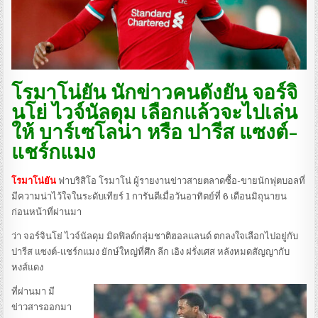
โรมาโน่ยัน นักข่าวคนดังยัน จอร์จิ
นโย่ ไวจ์นัลดุม เลือกแล้วจะไปเล่น
ให้ บาร์เซโลน่า หรือ ปารีส แซงต์-
แชร์กแมง
โรมาโน่ยัน
ฟาบริสิโอ โรมาโน่ ผู้รายงานข่าวสายตลาดซื้อ-ขายนักฟุตบอลที่
มีความน่าไว้ใจในระดับเทียร์ 1 การันตีเมื่อวันอาทิตย์ที่ 6 เดือนมิถุนายน
ก่อนหน้าที่ผ่านมา
ว่า จอร์จินโย่ ไวจ์นัลดุม มิดฟิลด์กลุ่มชาติฮอลแลนด์ ตกลงใจเลือกไปอยู่กับ
ปารีส แซงต์-แชร์กแมง ยักษ์ใหญ่ที่ศึก ลีก เอิง ฝรั่งเศส หลังหมดสัญญากับ
หงส์แดง
ที่ผ่านมา มี
ข่าวสารออกมา