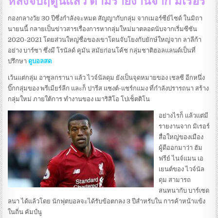
หลังจบฤดูนี้แล้ว ตามรายงานจาก มิเรอร์
กองกลางวัย 30 ปีซึ่งกำลังจะหมด สัญญากับกลุ่ม จากเมอร์ซีย์ไซด์ ในมิถา
นายนนี้ กลายเป็นข่าวสารเรื่องการหากลุ่มใหม่มาตลอดนับจากเริ่มซีซัน
2020-2021 โดยส่วนใหญ่ชื่อของเขาโดนจับโยงกับยักษ์ใหญ่จาก ลาลีก้า
อย่าง บาร์ซา ซึ่งมี โรนัลด์ คูมัน สมัยก่อนโค้ช กลุ่มชาติฮอลแลนด์เป็นที่
ปรึกษา
ดูบอลสด
เว้นแต่กลุ่ม อาซูลกรานา แล้ว ไวจ์นัลดุม ยังเป็นจุดหมายของ เชลซี อีกหนึ่ง
บิ๊กกลุ่มของ พรีเมียร์ลีก และก็ ปารีส แซงต์-แชร์กแมง ที่กำลังปรารถนา สร้าง
กลุ่มใหม่ ภายใต้การ ทำงานของ เมาริสิโอ โปเช็ตติโน
อย่างไรก็ แล้วแต่มี
รายงานจาก มิเรอร์
สื่อใหญ่ของเมือง
ผู้ดีออกมาว่า ฮัม
ฟรีย์ ไนจ์แมน เอ
เยนต์ของ ไวจ์นัล
ดุม สามารถ
สนทนากับ บาร์เซด
ลนา ได้แล้วโดย นักฟุตบอลจะได้รับข้อตกลง 3 ปีสำหรับใน การค้าหน้าแข้ง
ในถิ่น คัมป์นู