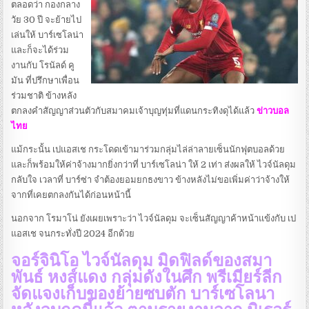
ตลอดว่า กองกลาง
วัย 30 ปี จะย้ายไป
เล่นให้ บาร์เซโลน่า
และก็จะได้ร่วม
งานกับ โรนัลด์ คู
มัน ที่ปรึกษาเพื่อน
ร่วมชาติ ข้างหลัง
ตกลงคำสัญญาส่วนตัวกับสมาคมเจ้าบุญทุ่มที่แดนกระทิงดุได้แล้ว
ข่าวบอล
ไทย
แม้กระนั้น เปแอสเช กระโดดเข้ามาร่วมกลุ่มไล่ล่าลายเซ็นนักฟุตบอลด้วย
และก็พร้อมให้ค่าจ้างมากยิ่งกว่าที่ บาร์เซโลน่า ให้ 2 เท่า ส่งผลให้ ไวจ์นัลดุม
กลับใจ เวลาที่ บาร์ซ่า จำต้องยอมยกธงขาว ข้างหลังไม่ขอเพิ่มค่าว่าจ้างให้
จากที่เคยตกลงกันได้ก่อนหน้านี้
นอกจาก โรมาโน่ ยังเผยเพราะว่า ไวจ์นัลดุม จะเซ็นสัญญาค้าหน้าแข้งกับ เป
แอสเช จนกระทั่งปี 2024 อีกด้วย
จอร์จินิโอ ไวจ์นัลดุม มิดฟิลด์ของสมา
พันธ์ หงส์แดง กลุ่มดังในศึก พรีเมียร์ลีก
จัดแจงเก็บของย้ายซบตัก บาร์เซโลนา