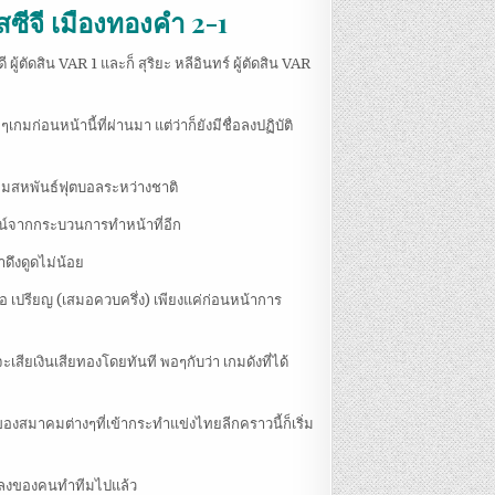
สซีจี เมืองทองคำ 2-1
 ผู้ตัดสิน VAR 1 และก็ สุริยะ หลีอินทร์ ผู้ตัดสิน VAR
มก่อนหน้านี้ที่ผ่านมา แต่ว่าก็ยังมีชื่อลงปฏิบัติ
าคมสหพันธ์ฟุตบอลระหว่างชาติ
ยชน์จากกระบวนการทำหน้าที่อีก
าดึงดูดไม่น้อย
่อ เปรียญ (เสมอควบครึ่ง) เพียงแค่ก่อนหน้าการ
จะเสียเงินเสียทองโดยทันที พอๆกับว่า เกมดังที่ได้
ของสมาคมต่างๆที่เข้ากระทำแข่งไทยลีกคราวนี้ก็เริ่ม
งสแลงของคนทำทีมไปแล้ว