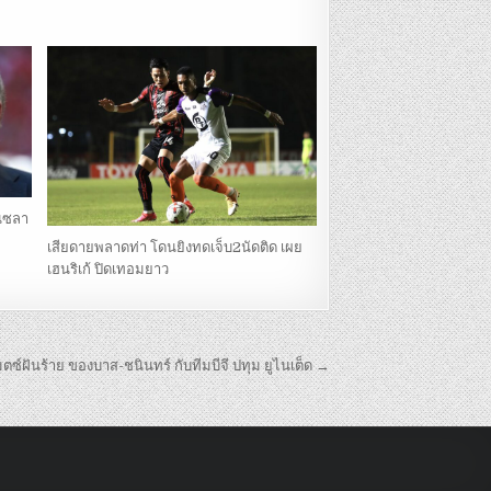
นซลา
เสียดายพลาดท่า โดนยิงทดเจ็บ2นัดติด เผย
เฮนริเก้ ปิดเทอมยาว
ตซ์ฝันร้าย ของบาส-ชนินทร์ กับทีมบีจี ปทุม ยูไนเต็ด →