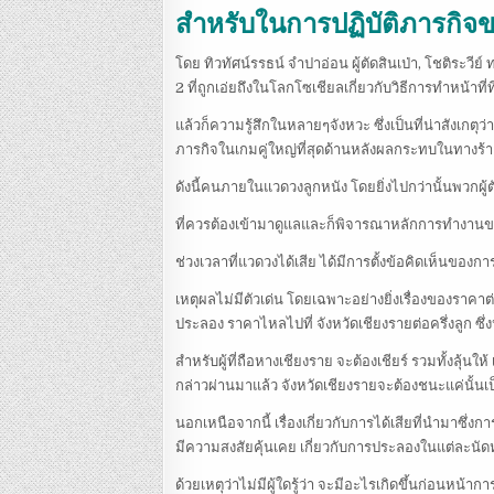
สำหรับในการปฏิบัติภารกิจของ
โดย ทิวทัศน์รรธน์ จำปาอ่อน ผู้ตัดสินเป่า, โชติระวีย์ ท
2 ที่ถูกเอ่ยถึงในโลกโซเชียลเกี่ยวกับวิธีการทำหน้าท
แล้วก็ความรู้สึกในหลายๆจังหวะ ซึ่งเป็นที่น่าสังเกตุ
ภารกิจในเกมคู่ใหญ่ที่สุดด้านหลังผลกระทบในทางร้าย
ดังนี้คนภายในแวดวงลูกหนัง โดยยิ่งไปกว่านั้นพวกผู
ที่ควรต้องเข้ามาดูแลและก็พิจารณาหลักการทำงานของ
ช่วงเวลาที่แวดวงได้เสีย ได้มีการตั้งข้อคิดเห็นของกา
เหตุผลไม่มีตัวเด่น โดยเฉพาะอย่างยิ่งเรื่องของราคา
ประลอง ราคาไหลไปที่ จังหวัดเชียงรายต่อครึ่งลูก ซึ่
สำหรับผู้ที่ถือหางเชียงราย จะต้องเชียร์ รวมทั้งลุ้นใ
กล่าวผ่านมาแล้ว จังหวัดเชียงรายจะต้องชนะแค่นั้นเป็
นอกเหนือจากนี้ เรื่องเกี่ยวกับการได้เสียที่นำมาซึ
มีความสงสัยคุ้นเคย เกี่ยวกับการประลองในแต่ละนั
ด้วยเหตุว่าไม่มีผู้ใดรู้ว่า จะมีอะไรเกิดขึ้นก่อ