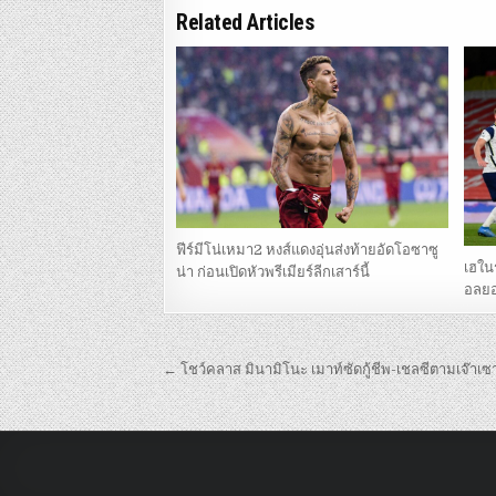
Related Articles
ฟีร์มีโน่เหมา2 หงส์แดงอุ่นส่งท้ายอัดโอซาซู
เฮใน
น่า ก่อนเปิดหัวพรีเมียร์ลีกเสาร์นี้
อลยอ
เมนู
← โชว์คลาส มินามิโนะ เมาท์ซัดกู้ชีพ-เชลซีตามเจ๊า
นำทาง
เรื่อง