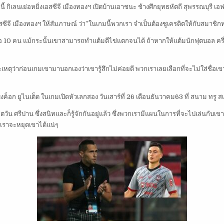
 กิเลนเย่อหยิ่งเอสซีจี เมืองทองฯ เปิดบ้านเอาชนะ ช้างศึกยุทธหัตถี สุพรรณบุรี เอฟ
สซีจี เมืองทองฯ ให้สัมภาษณ์ ว่า”ในเกมนี้พวกเรา จำเป็นต้องชูเครดิตให้กับสมาชิก
ลือ 10 คน แม้กระนั้นเขาสามารถทำแต้มตีไข่แตกจนได้ ถ้าหากให้แต้มนักฟุตบอล ครึ
 เพราะเหตุว่าก่อนเกมเขามาบอกเองว่าเขารู้สึกไม่ค่อยดี พวกเราเลยเลือกที่จะไม่ใส่ชื
งค็อก ยูไนเต็ด ในเกมเปิดหัวเลกสอง วันเสาร์ที่ 26 เดือนธันวาคม63 ที่ สนาม ทรู ส
วัน ศรีปาน ซึ่งสนิทและก็รู้จักกันอยู่แล้ว ซึ่งพวกเรามีแผนในการที่จะไปเล่นกับเขา ถึ
กเราจะหยุดเขาได้แน่ๆ