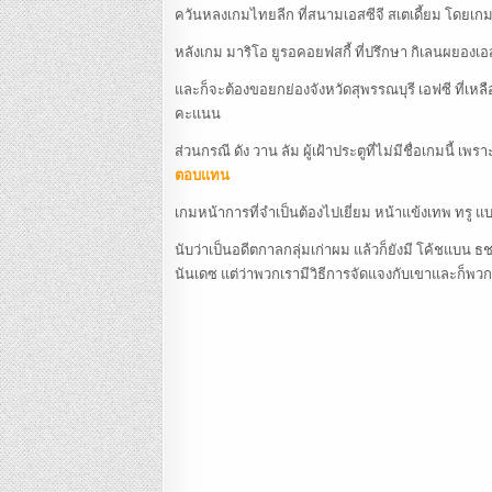
ควันหลงเกมไทยลีก ที่สนามเอสซีจี สเตเดี้ยม โดยเกมนี้
หลังเกม มาริโอ ยูรอคอยฟสกี้ ที่ปรึกษา กิเลนผยองเอ
และก็จะต้องขอยกย่องจังหวัดสุพรรณบุรี เอฟซี ที่เห
คะแนน
ส่วนกรณี ดัง วาน ลัม ผู้เฝ้าประตูที่ไม่มีชื่อเกมนี้
ตอบแทน
เกมหน้าการที่จำเป็นต้องไปเยี่ยม หน้าแข้งเทพ ทรู แบ
นับว่าเป็นอดีตกาลกลุ่มเก่าผม แล้วก็ยังมี โค้ชแบน ธชต
นันเดซ แต่ว่าพวกเรามีวิธีการจัดแจงกับเขาและก็พว