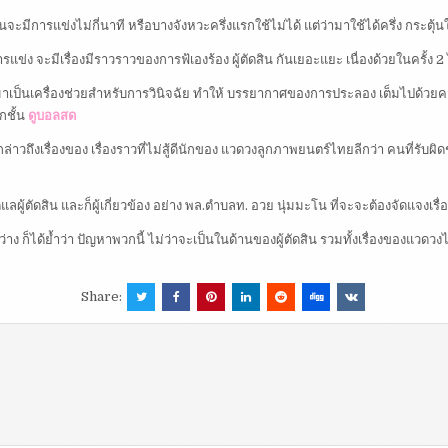
่อนจะมีการแข่งไม่กี่นาที หรือบางจังหวะครึ่งแรกใช้ไม่ได้ แต่ว่ามาใช้ได้ครึ่ง กระต
แข่ง จะมีเรื่องมีราวราวของการฟ้เองร้อง ผู้ตัดสิน กันเยอะแยะ เนื่องด้วยในครั้ง 2
รมาเป็นเครื่องช่วยสำหรับการวินิจฉัย ทำให้ บรรยากาศของการประลอง เต็มไปด้วยคว
กชั้น
ดูบอลสด
มากล่าวถึงเรื่องของ เรื่องราวที่ไม่สู้ดีนักของ แวดวงลูกภาพยนตร์ไทยลีกว่า คนท
ผู้ตัดสิน และก็ผู้เกี่ยวข้อง อย่าง พล.ตำบลท. อวย นุ่มมะโน ที่จะจะต้องจัดแจงเรื่องนี
ว่าง ก็ได้ย้ำว่า ปัญหาพวกนี้ ไม่ว่าจะเป็นในด้านของผู้ตัดสิน รวมทั้งเรื่องของแวดวง
Share: