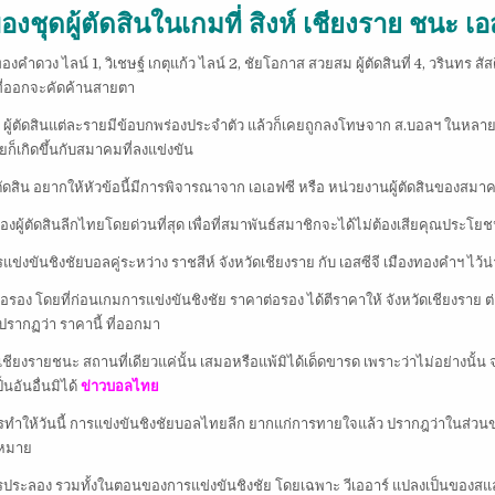
ชุดผู้ตัดสินในเกมที่ สิงห์ เชียงราย ชนะ เอ
องคำดวง ไลน์ 1, วิเชษฐ์ เกตุแก้ว ไลน์ 2, ชัยโอกาส สวยสม ผู้ตัดสินที่ 4, วรินทร สัสดี
ี่ที่ออกจะคัดค้านสายตา
ว่า ผู้ตัดสินแต่ละรายมีข้อบกพร่องประจำตัว แล้วก็เคยถูกลงโทษจาก ส.บอลฯ ในหลายๆเก
ก็เกิดขึ้นกับสมาคมที่ลงแข่งขัน
้ตัดสิน อยากให้หัวข้อนี้มีการพิจารณาจาก เอเอฟซี หรือ หน่วยงานผู้ตัดสินของสม
ผู้ตัดสินลีกไทยโดยด่วนที่สุด เพื่อที่สมาพันธ์สมาชิกจะได้ไม่ต้องเสียคุณประโ
รแข่งขันชิงชัยบอลคู่ระหว่าง ราชสีห์ จังหวัดเชียงราย กับ เอสซีจี เมืองทองคำฯ ไว้น่
ต่อรอง โดยที่ก่อนเกมการแข่งขันชิงชัย ราคาต่อรอง ได้ตีราคาให้ จังหวัดเชียงราย ต
งปรากฏว่า ราคานี้ ที่ออกมา
ห้ เชียงรายชนะ สถานที่เดียวแค่นั้น เสมอหรือแพ้มิได้เด็ดขารด เพราะว่าไม่อย่างนั้น 
นอันอื่นมิได้
ข่าวบอลไทย
่งการทำให้วันนี้ การแข่งขันชิงชัยบอลไทยลีก ยากแก่การทายใจแล้ว ปรากฎว่าในส่วน
ดหมาย
นหน้าการประลอง รวมทั้งในตอนของการแข่งขันชิงชัย โดยเฉพาะ วีเออาร์ แปลงเป็นขอ