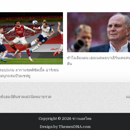
ทำไมล้มแผน เฮอเนสเผยบาเยิร์นเคยส
ตัน
รอบ5เกม ลากาแซตต์ซัดเบิ้ล-อาร์เซน่
ดบุกถล่มบ๊วยเชฟยู
เซาธ์แฮมป์ตันชวดเฮ5นัดหมายรวด
แม
Copyright © 2026 ข่าวบอลไทย
Design by ThemesDNA.com