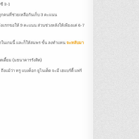
ซี 3-1
ทุกคนที่ช่วยเหลือกันเก็บ 3 คะแนน
่งแรกขอให้ 9 คะแนน ส่วนช่วงหลังให้เพียงแค่ 6-7
่อเขาในเกมนี้ และก็ให้สมพร ขั้น ลงทำแทน
จะหลับมา
เตเดี้ยม (มธนาคารรังสิต)
งแม้ว่า ทรู แบงค็อก ยูไนเต็ด จะมี เฮแบร์ตี้ แฟร์