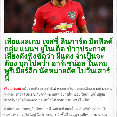
เลียแผลเกม เจสซี่ ลินการ์ด มิดฟิลด์
กลุ่ม แมนฯ ยูไนเต็ด ป่าวประกาศ
เสียงดังฟังชัดว่า ผีแดง จำเป็นจะ
ต้อง บุกไปคว่ำ อาร์เซน่อล ในเกม
พรีเมียร์ลีก นัดหมายถัด ไปวันเสาร์
นี้
เลียแผลเกม
แม้ว่าจะเพิ่ง จะบุกไปแพ้ หงส์แดง ในเกมแดงเดือด มาอย่างระบม
หมาดๆ ข้างหลังเผชิญ กับความพ่ายแพ้ อย่างสั้นๆยยับ ในเกมบุกไปบู๊กับ
ลิเวอร์พูล เมื่อวันอังคาร ก่อนหน้านี้ที่ ผ่านมา แมนฯ ยูไนเต็ด
ยังมีเกมหนัก รออยู่อีกนัดหมายที่ เอมิเรตส์ สเตเดี้ยม สำหรับในการบุก ไป
ปะทะ กับกลุ่ม ปืนใหญ่ ซึ่งปรารถนา คว้าชั้นสี่ใน ฤดูกาลนี้เพื่อ ลงเล่นบอล