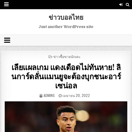
ข่าวบอลไทย
Just another WordPress site
POSTED
ข่าวซื้อขายนักเตะ
IN
เลียแผลเกม แดงเดือดไม่ทันหาย! ลิ
นการ์ดลั่นแมนยูจะต้องบุกชนะอาร์
เซน่อล
ADMINS
เมษายน 20, 2022