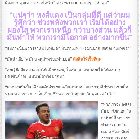
ต้องการ ทุ่มเท 110% เพื่อนำกำลังวังชา มาเล่นเกมรุก ให้กลุ่ม”
“แน่ๆว่า หงส์แดง เป็นกลุ่มที่ดี แต่ว่าผม
รู้สึกว่า ช่วงหลังพวกเรา เริ่มได้อย่าง
ผ่องใส พวกเราเหนือ กว่าบางส่วน แล้วก็
มันทำให้ พวกเรามีโอกาส อย่างมากขึ้น”
“แม้กระนั้นพวก เราหนีไม่พ้น จำเป็นต้องแพ้ 4-0 มันน่าอัปยศ อย่างแท้จริง”
“มันน่าเสียใจ มันหดหู่สำหรับแฟนบอล”
ตัดสินให้เร็วที่สุด
“คุณรู้สึกถึง ความเจ็บได้ เมื่อคุณอยู่ ในสนาม และก็คุณได้ ได้ผลการ
แข่งขันชิงชัย มันน่าผิดหวัง มากมาย”
“พวกเราทำเป็น เพียงแค่กล่าว ขออภัยแฟนบอล ผมทราบดี ว่าพวกเขาเกื้อ
หนุน พวกเราอย่าง เต็มเปี่ยมซึ่ง พวกเราในฐานะ นักฟุตบอลจับใจ”
“พวกเราจะ ลงเล่น
กับ อาร์เซน่อล ใน
อาทิตย์นี้ พวกเรา
ทำงาน มากกัน
ตลอด ทั้งอาทิตย์
การซ้อมสะท้อน