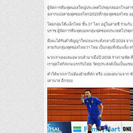
ผู้จัดการทีมฟุตบอลใหญ่ประเทศโปรตุเกสออกโรงสารภา
ฉลากแบ่งสายฟุตซอลโลก2021ที่กลุ่มฟุตซอลไทย อยู
โดยกลุ่มโต๊ะเล็กไทย ชั้น 17 โลก อยู่ในสายซี ร่วมกับ
บราซ ผู้จัดการทีมฟุตบอลกลุ่มฟุตซอลประเทศโปรตุเกสว
พึ่งจะได้รับคำสัญญาใหม่จนกระทั่งกลางปี 2024 จาก
สายกับกลุ่มฟุตซอลไทยว่า ไทย เป็นกลุ่มที่เข้มแข็ง หนึ
พวกเราเคยเสมอพวกเค้ามาเมื่อปี 2018 ร่างกายฟิต ทีมเ
เราจุดโฟกัสเกมแรกกับไทย วัตถุประสงค์เป็นเป็นแชมป์ก
ทำให้พวกเราไม่ต้องย้ายที่พัก หรือ แปลงสนามจาก ซัลกิ
เคานาส อีกรอบ