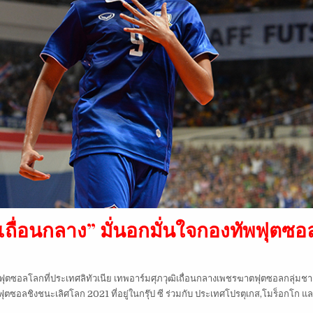
 เถื่อนกลาง” มั่นอกมั่นใจกองทัพฟุตซอ
กฟุตซอลโลกที่ประเทศลิทัวเนีย เทพอาร์มศุภวุฒิเถื่อนกลางเพชรฆาตฟุตซอลกลุ่มชาติไ
ฟุตซอลชิงชนะเลิศโลก 2021 ที่อยู่ในกรุ๊ป ซี ร่วมกับ ประเทศโปรตุเกส,โมร็อกโก 