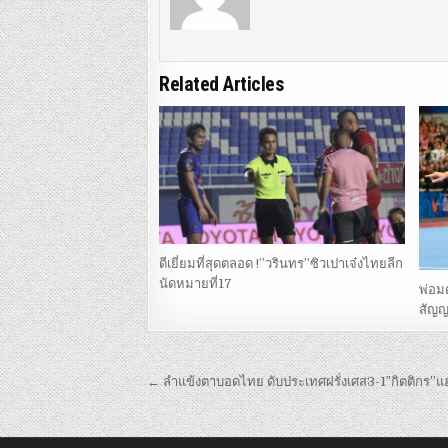
Related Articles
ดีเยี่ยมที่สุดตลอด !”วรินทร”ซิวเปาเจ๋งไทยลีก
นัดหมายที่17
พ่อม
สัญญา
เมนู
← ลำแข้งตาบอดไทย ดับประเทศฝรั่งเศส3-1″กิตติกร”แฮตท
นำทาง
เรื่อง