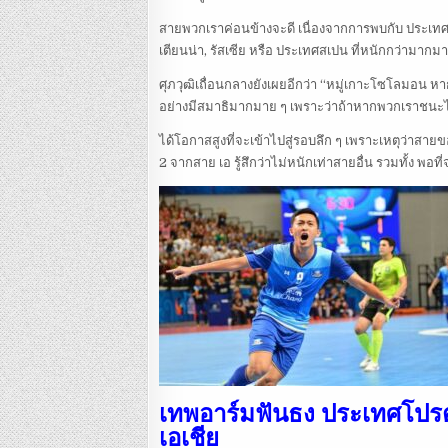
สายพวกเราค่อนข้างจะดี เนื่องจากการพบกับ ประเทศโป
เตียนน่า, รัสเซีย หรือ ประเทศสเปน ที่หนักกว่ามากมา
ศุภวุฒิเถื่อนกลางยังเผยอีกว่า “หมู่เกาะโซโลมอน หาก
อย่างมีสมาธิมากมาย ๆ เพราะว่าถ้าหากพวกเราชนะ
ได้โอกาสสูงที่จะเข้าไปสู่รอบลึก ๆ เพราะเหตุว่าสายขอ
2 จากสาย เอ รู้สึกว่าไม่หนักเท่าสายอื่น รวมทั้ง พอที
เทพอาร์มฟันธง ประเทศโปรตุ
เอเชีย