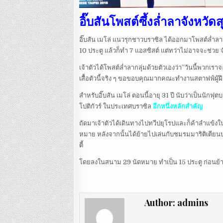
อิ๊บสันโพสต์ซึ้งล่ำลาจังหวั
อิ๊บสัน เมโล่ แนวรุกชาวบราซิล ได้ออกมาโพสต์ล่ำล
10 ประตู แล้วก็ทำ 7 แอสซิสต์ แต่ทว่าไม่อาจจะช่วย
เจ้าตัวได้โพสต์ล่ำลากลุ่มด้วยตัวเองว่า”วันนี้พวก
เสื้อตัวนี้จริง ๆ ขอขอบคุณมากคณะทำงานสตาฟฟ์ผู
สำหรับอิ๊บสัน เมโล่ ตอนนี้อายุ 31 ปี นับว่าเป็นนักฟ
โปติกัวร์ ในประเทศบราซิล
อีกหนึ่งหลักสำคัญ
ถัดมาเจ้าตัวได้เดินทางไปทวีปยุโรปและก็ค้าลำแข้งใ
หมาย หลังจากนั้นได้ย้ายไปเล่นกับชมรมมาริติเตียนบ
ตี้
โดยลงในสนาม 29 นัดหมาย ทำเป็น 15 ประตู ก่อนย้าย
Author:
admins