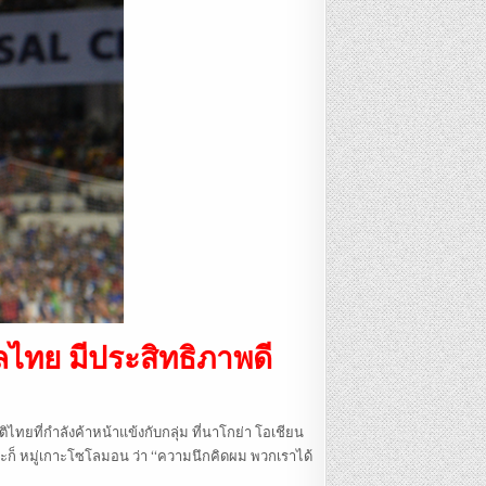
ลไทย มีประสิทธิภาพดี
ทยที่กำลังค้าหน้าแข้งกับกลุ่ม ที่นาโกย่า โอเชียน
และก็ หมู่เกาะโซโลมอน ว่า “ความนึกคิดผม พวกเราได้