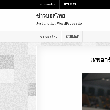
ข่าวบอลไทย
SITEMAP
ข่าวบอลไทย
Just another WordPress site
ข่าวบอลไทย
SITEMAP
เทพอาร