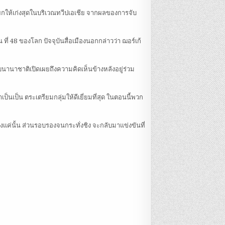
 ยกให้เก่งสุดในบริเวณทวีปเอเชีย จากผลของการจับ
ที่ 48 ของโลก ปัจจุบันสื่อเมืองนอกกล่าวว่า ฌอร์เก้
านาชาติเปิดเผยถึงความคิดเห็นข้างหลังอยู่ร่วม
ป็นเป็น ตระเตรียมกลุ่มให้ดีเยี่ยมที่สุด ในตอนนี้พวก
ียงแค่นั้น ส่วนรอบรองจนกระทั่งชิง จะกลับมาแข่งขันที่