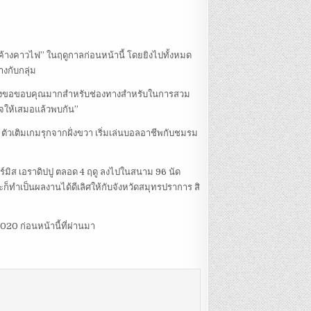
ค้างคาวไฟ” ในฤดูกาลก่อนหน้านี้ โดยยิงไปทั้งหมด
งกับกลุ่ม
มจำต้องขอขอบคุณมากสําหรับช่องทางสำหรับในการสวม
จให้เสมอแล้วพบกัน”
ย, ตัวเติมเกมรุกจากฝั่งขวา เริ่มเล่นบอลอาชีพกับชมรม
ร์มิส เอราดิปปู ตลอด 4 ฤดู ลงไปในสนาม 96 นัด
ก็ทำเป็นผลงานได้ดีเลิศให้กับจังหวัดสมุทรปราการ สิ
20 ก่อนหน้านี้ที่ผ่านมา