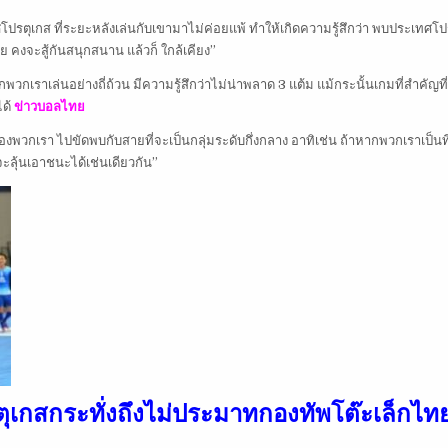
รตุเกส ที่ระยะหลังเล่นกับเขามาไม่ค่อยแพ้ ทำให้เกิดความรู้สึกว่า พบประเทศโปรต
ย คงจะสู้กันสนุกสนาน แล้วก็ ใกล้เคียง”
พวกเราเล่นอย่างถี่ถ้วน มีความรู้สึกว่าไม่น่าพลาด 3 แต้ม แม้กระนั้นเกมที่สำคัญ
ได้
ข่าวบอลไทย
งพวกเรา ไปขัดพบกับสายที่จะเป็นกลุ่มระดับกึ่งกลาง อาทิเช่น ถ้าหากพวกเราเป็นที่ 1
่จะลุ้นเอาชนะได้เช่นเดียวกัน”
เกสกระทั่งถึงไม่ประมาทกองทัพโต๊ะเล็กไทยย