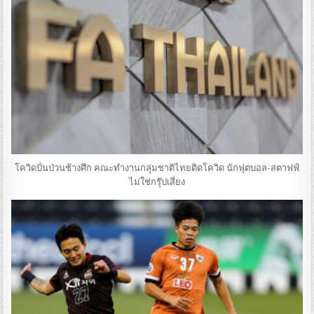
โควิดปั่นป่วนช้างศึก คณะทำงานกลุ่มชาติไทยติดโควิด นักฟุตบอล-สตาฟฟ์
ไม่ใช่กรุ๊ปเสี่ยง