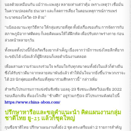
บอลด้วยเหมือนกัน แม้ว่าจะแพงสูง หลายเท่าแต่ว่าคุ้ม เพราะเหตุว่า เชื่อมั่น
ในความปลอดภัย ย่นเวลา และก็ลดการเสี่ยง ในตอนเหตุการณ์การแพร่
ระบาดของโควิด-19 ด้วย”
“แป้งเองมานะทุกวิธีทาง ให้กลุ่มสบายที่สุด ทั้งยังเรื่องของกิน การจัดการกับ
สภาพภูมิอากาศติดลบ ก็เลยคิดแผนให้ได้ฝึกหัด เพื่อปรับสภาพร่างกาย ก่อน
ล่วงหน้าหลายๆวัน
ทั้งหมดทั้งปวงนี้ก็ยังเกิดเรื่องยากลำเค็ญ เนื่องจากว่ามีการแข่งไทยลีกที่ยาก
จะขยับได้ แป้งแล้วก็ผู้ฝึกสอนก็เลยดำเนินงานตลอด
เพื่อผสานความร่วมแรงร่วมใจ พร้อมใจกับทุกสมาคมทั้งยังในแล้วก็ต่างถิ่น
ซึ่งได้รับข่าวดีมาจากหลายสมาพันธ์แล้ว ทำให้มั่นใจมากยิ่งขึ้นว่าพวกเราจะ
ได้ 23 นักฟุตบอลที่พร้อมที่สุดมาร่วมศึกคราวนี้” กล่าวเพิ่ม
สำหรับโปรแกรมการแข่งขันชิงชัย บอลยุ-23 ชิงชนะเลิศทวีปเอเชีย 2022
รอบเลือกเฟ้น ที่มองโกเลีย “ช้างศึก” อยู่ร่วมกรุ๊ปเจ มีโปรแกรมดังต่อไปนี้
https://www.china-abon.com/
ปรึกษาหารือและขอคำแนะนำ คิดแผนงานกลุ่ม
ชาติไทย ยู-23 แล้วก็ชุดใหญ่
กุนซือชาติไทย ปรึกษาแผนงานทั้งยัง 2 ชุด ตระเตรียมฝ่า 2 รายการสำคัญ