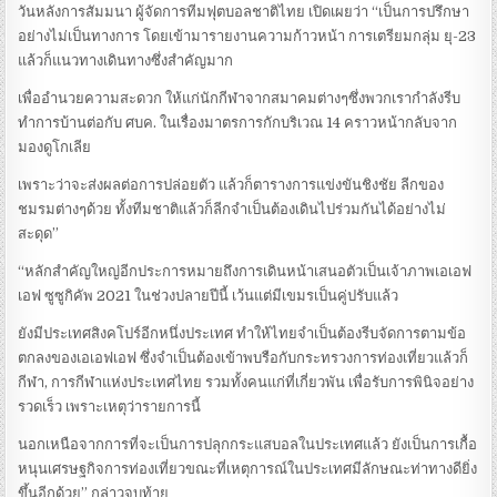
วันหลังการสัมมนา ผู้จัดการทีมฟุตบอลชาติไทย เปิดเผยว่า “เป็นการปรึกษา
อย่างไม่เป็นทางการ โดยเข้ามารายงานความก้าวหน้า การเตรียมกลุ่ม ยุ-23
แล้วก็แนวทางเดินทางซึ่งสำคัญมาก
เพื่ออำนวยความสะดวก ให้แก่นักกีฬาจากสมาคมต่างๆซึ่งพวกเรากำลังรีบ
ทำการบ้านต่อกับ ศบค. ในเรื่องมาตรการกักบริเวณ 14 คราวหน้ากลับจาก
มองดูโกเลีย
เพราะว่าจะส่งผลต่อการปล่อยตัว แล้วก็ตารางการแข่งขันชิงชัย ลีกของ
ชมรมต่างๆด้วย ทั้งทีมชาติแล้วก็ลีกจำเป็นต้องเดินไปร่วมกันได้อย่างไม่
สะดุด”
“หลักสำคัญใหญ่อีกประการหมายถึงการเดินหน้าเสนอตัวเป็นเจ้าภาพเอเอฟ
เอฟ ซูซูกิคัพ 2021 ในช่วงปลายปีนี้ เว้นแต่มีเขมรเป็นคู่ปรับแล้ว
ยังมีประเทศสิงคโปร์อีกหนึ่งประเทศ ทำให้ไทยจำเป็นต้องรีบจัดการตามข้อ
ตกลงของเอเอฟเอฟ ซึ่งจำเป็นต้องเข้าพบรือกับกระทรวงการท่องเที่ยวแล้วก็
กีฬา, การกีฬาแห่งประเทศไทย รวมทั้งคนแก่ที่เกี่ยวพัน เพื่อรับการพินิจอย่าง
รวดเร็ว เพราะเหตุว่ารายการนี้
นอกเหนือจากการที่จะเป็นการปลุกกระแสบอลในประเทศแล้ว ยังเป็นการเกื้อ
หนุนเศรษฐกิจการท่องเที่ยวขณะที่เหตุการณ์ในประเทศมีลักษณะท่าทางดียิ่ง
ขึ้นอีกด้วย” กล่าวจบท้าย