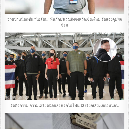
วางเป้าหนีตกชั้น “ไอล์ตัน” พ้นกักบริเวณถึงจังหวัดเชียงใหม่ จัดแจงคุมฝึก
ซ้อม
จัดกิจกรรม ความเครียดน้อยลง แจกไอโฟน 12 เรียกเสียงเฮก่อนนอน