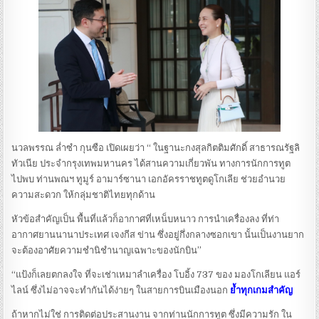
นวลพรรณ ล่ำซำ กุนซือ เปิดเผยว่า “ ในฐานะกงสุลกิตติมศักดิ์ สาธารณรัฐลิ
ทัวเนีย ประจำกรุงเทพมหานคร ได้สานความเกี่ยวพัน ทางการนักการทูต
ไปพบ ท่านพณฯ ทูมูร์ อามาร์ซานา เอกอัครราชทูตดูโกเลีย ช่วยอำนวย
ความสะดวก ให้กลุ่มชาติไทยทุกด้าน
หัวข้อสำคัญเป็น พื้นที่แล้วก็อากาศที่เหน็บหนาว การนำเครื่องลง ที่ท่า
อากาศยานนานาประเทศ เจงกีส ข่าน ซึ่งอยู่กึ่งกลางซอกเขา นั้นเป็นงานยาก
จะต้องอาศัยความชำนิชำนาญเฉพาะของนักบิน”
“แป้งก็เลยตกลงใจ ที่จะเช่าเหมาลำเครื่อง โบอิ้ง 737 ของ มองโกเลียน แอร์
ไลน์ ซึ่งไม่อาจจะทำกันได้ง่ายๆ ในสายการบินเมืองนอก
ย้ำทุกเกมสำคัญ
ถ้าหากไม่ใช่ การติดต่อประสานงาน จากท่านนักการทูต ซึ่งมีความรัก ใน