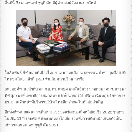
สิ้นปีนี้ ซึ่ง เอเอฟเอฟ ซูซูกิ คัพ มีผู้ท้าแข่งผู้จัดงานรายใหม่
ในสัมพันธ์ กีฬาบอลที่เมืองไทยฯ “มาดามแป้ง” นวลพรรณ ล่ำซำ กุนซือชาติ
ไทยชุดใหญ่ แล้วก็ ยู-23 ร่วมสัมมนาปรึกษาหารือ
และขอคำแนะนำกับ พล.ต.อ. ดร. สมยศ พุ่มพันธุ์ม่วง นายกสมาคมฯ, นายพา
ทิศ ศุภะพงษ์ เลขาธิการสมาคมฯ แล้วก็ นายกรวีร์ ปริศนานันทกุล รักษาการ
ประธานเจ้าหน้าที่บริหารบริษัท ไทยลีก จำกัด ในหัวข้อสำคัญ
อีกทั้งกำหนดแผนการเดินทางแข่ง บอลชิงชนะเลิศทวีปเอเชีย 2022 รุ่นอายุ
ไม่เกิน 23 ปี รอบคัด ที่ประเทศมองโกเลีย รวมทั้งการเดินหน้าเสนอตัวเป็น
เจ้าภาพเอเอฟเอฟ ซูซูกิ คัพ 2021