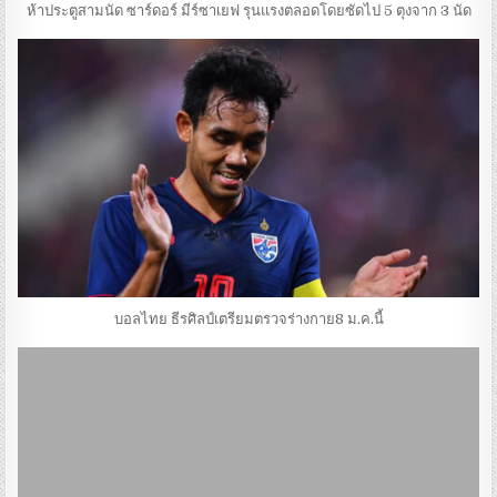
ห้าประตูสามนัด ซาร์ดอร์ มีร์ซาเยฟ รุนแรงตลอดโดยซัดไป 5 ตุงจาก 3 นัด
บอลไทย ธีรศิลป์เตรียมตรวจร่างกาย8 ม.ค.นี้