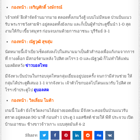
กองหน้า : เจริญศักดิ์ วงษ์กรณ์
‘เจ้าเท่ห์’ ฝีเท้าจัดจ้านมากมาย ตลอดทั้งเกมวิ่งสู้ แบบไม่มีหมด ป่วนปั่นแนว
รับ พระราชวังสายฟ้า อยู่ตลอดทั้งยังเกม และก็เป็นผู้ทำประตูขึ้นนำ 1-0 สุด
งามให้กับ เขี้ยวสมุทร ก่อนจบเกมด้วยการเอาชนะ บุรีรัมย์ 3-1
กองหน้า : ณัฐวุฒิ สุขสุ่ม
นัดหมายนี้เจ้าเบียวเช็ดงส่งลงไปในสนามมาเป็นตัวสำรองเพื่อแก้เกมจากการ
ที่ กางงค็อก มีสกอร์ตามหลัง โปลิศ เทโรฯ 1-0 และณัฐวุฒิ ก็ไม่ทำให้แฟน
บอลผิดหวัง
ข่าวบอลไทย
มีจังหวะปั่นป่วนในกรอบจุดโทษกลุ่มเยี่ยมอยู่บ่อยครั้ง จนกว่ามีส่วนช่วย ให้
กลุ่มได้ประตูตีเสมอ 1-1 จากจังหวะ เจ้าตัวโขกบอลไปโดนแนวรับ โปลิศ เท
โรฯ เข้าประตูไป
ดูบอลสด
กองหน้า : วิลเลี่ยม โมต้า
เกมนี้ โมต้า ยังโชว์ผลงานได้อย่างยอดเยี่ยม มีจังหวะคอยปั่นป่วนแนวรับ
ตราด อยู่ตลอด 90 นาที ก่อนทำ 1 ประตู 1 แอสซิสต์ ช่วยให้ พีที ประจวบ เปิด
บ้านเอาชนะ ช้างขาวจ้าวเกาะ แบบสุดมันส์ 4-2
Share: