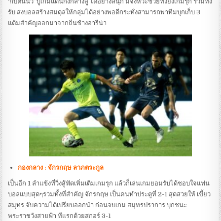
‘กัปตันนิว’ บู๊เกมแดนกึ่งกลางสู้ ได้อย่างสนุก มีจังหวะช่วยทั้งยังเกมรุก รวมทั้ง
รับ ส่งบอลสร้างสมดุลให้กลุ่มได้อย่างพอดีกระทั่งสามารถพาทีมบุกเก็บ 3
แต้มสำคัญออกมาจากถิ่นช้างอารีน่า
กองกลาง : จักรกฤษ ลาภตระกูล
เป็นอีก 1 ลำแข้งที่วิ่งสู้ฟัดเพิ่มเติมเกมรุก แล้วก็เล่นเกมยอมรับได้ชอบใจแฟน
บอลแบบสุดๆรวมทั้งที่สำคัญ จักรกฤษ เป็นคนทำประตูที่ 2-1 สุดสวยให้ เขี้ยว
สมุทร จับความได้เปรียบออกนำ ก่อนจบเกม สมุทรปราการ บุกชนะ
พระราชวังสายฟ้า ทีแรกด้วยสกอร์ 3-1