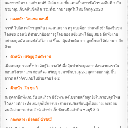
นครราชสีมา มาสด้า เอฟซี ถึงถิ่น 2-0 ขึ้นแท่นเป็นดาวซัลโวของทีมที่ 7 กับ
ช่วยกลุ่มเก็บคลีนชีตที่ 8 รวมทั้งมากมายสุดในไทยลีกฤดู 2020
กองหลัง : ไอแซค ฮอนนี่
การที่ โปลิศ เทโรฯ บุกเก็บ 1 คะแนนจาก ทรู แบงค็อก ส่วนหนึ่งจำต้องชื่นชม
ไอแซค ฮอนนี่ ที่ช่วยปกป้องการจู่โจมของ แข้งเทพ ได้อยู่เสมอ อีกทั้ง เกม
อย่างอยู่หมัด แถมยังได้โอกาส ขึ้นมาลุ้นทำแต้ม จากลูกตั้งเตะได้บ่อยมากอีก
ด้วย
ตัวหน้า : ศรัญยู อินต๊ะราช
เพิ่มเกมบุก รวมทั้งประดิษฐ์โอกาสให้เพื่อลุ้นทำประตูหลายต่อหลายคราใน
ตอนครึ่งเวลาแรก ก่อนที่จะ ศรัญยู จะมาซักประตู 2-1 สุดสวยยกกลุ่มขึ้น
ตราด แล้วก็จบเกมไปด้วยสกอร์ 4-2
ตัวหน้า : โก ซุล กิ
สะดุดตาอีกทั้งเกมรับ และก็รุก มีจังหวะลงไปช่วยสกัดลูกยิงในกรอบจุดโทษ
ไว้หลายทีกระทั่ง เกมรุกก็มีการประสานงานกับเพื่อนฝูงได้อย่างยอดเยี่ยม
จนถึงสามารถช่วย สิงห์ เจ้าท่า เก็บชัยเหนือเจ้าถิ่น ชลบุรี 2-0
กองกลาง : พีรดนย์ ฉ่ำรัศมี