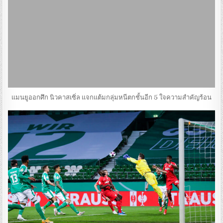
แมนยูออกศึก นิวคาสเซิ่ล แจกแต้มกลุ่มหนีตกชั้นอีก 5 ใจความสำคัญร้อน