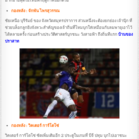
มากมายสุดในไทยลีกฤดูกาลนี้อีกด้วย
กองหลัง : จักพัน ไพรสุวรรณ
ชัยเหนือ บุรีรัมย์ ของ จังหวัดสมุทรปราการ ส่วนหนึ่งจะต้องยกย่อง เจ้านุ๊ก ที่
ช่วยบล็อกลูกยิงจังหวะสำคัญของเจ้าถิ่นที่โหมบุกใส่เหมือนกับลมพายุเอาไว้
ได้หลายครั้ง ก่อนสร้างประวัติศาสตร์บุกชนะ วังสายฟ้า ถึงถิ่นทีแรก
บ้านของ
ปราสาท
กองหลัง : วิคเตอร์ การ์โดโซ่
วิคเตอร์ การ์โดโซ่ ซัดเพิ่มเติมอีก 2 ประตูในเกมที่ บีจี ปทุม บุกไปเอาชนะ