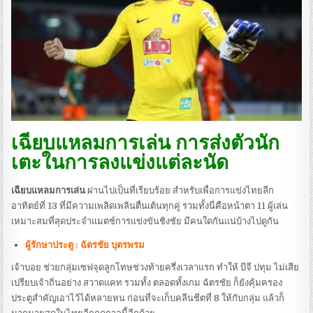
เฉียบแหลมการเล่น การส่งตัวนัก
เตะในการลงแข่งแต่ละนัด
เฉียบแหลมการเล่น
ผ่านไปเป็นที่เรียบร้อย สำหรับเพื่อการแข่งไทยลีก
อาทิตย์ที่ 13 ที่มีความเพลิดเพลินตื่นเต้นทุกคู่ รวมทั้งนี่คือหน้าตา 11 ผู้เล่น
เหมาะสมที่สุดประจำแมตช์การแข่งขันชิงชัย มีคนใดกันแน่บ้างไปดูกัน
ผู้รักษาประตู : ฉัตรชัย บุตรพรม
เจ้าบอย ช่วยกลุ่มเซฟจุดลูกโทษช่วงท้ายครึ่งเวลาแรก ทำให้ บีจี ปทุม ไม่เสีย
เปรียบเจ้าถิ่นอย่าง สวาดแคท รวมทั้ง ตลอดทั้งเกม ฉัตรชัย ก็ยังคุ้มครอง
ประตูสำคัญเอาไว้ได้หลายหน ก่อนที่จะเก็บคลีนชีตที่ 8 ให้กับกลุ่ม แล้วก็