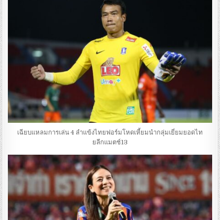
เฉียบแหลมการเล่น 4 ลำแข้งไทยฟอร์มโหดเหี้ยมนำกลุ่มเยี่ยมยอดไท
ยลีกแมตช์13