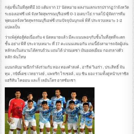
กลุ่มชั้นในที่สุดที่มี 10 แต้มจาก 17 นัดหมาย ผลงานเลกแรกปรากฏว่าจังหวัด
ระยองเอฟซี แพ้ จังหวัดสุพรรณบุรีเอฟซี 0-1 อเดบาโย่ กาเดโบ้ ผู้จัดการทีม
ฟุตบอลจังหวัดสุพรรณบุรีเอฟซี เกมปัจจุบันบุกแพ้ พีที ประจวบเหมาะ 1-2
แปลงเป็น
ว่าแพ้คู่ต่อสู้ต่อเนื่องกัน 4 นัดหมายแล้ว มีคะแนนพอๆกับชั้นในที่สุดที่จะตก
ชั้น อย่าง พีที ประจวบเหมาะ ที่ 17 คะแนนเสมอกัน เกมนี้ยังสามารถจัดผู้เล่น
หลักลงในสนามได้ครบถ้วน แถมได้ ปาณเดชา เงินยอดเยี่ยม กองกลางตัว
หลัก พ้นโทษ
แบนกลับมาผนึกกำลังร่วมกับ ทอง ทองคำสงค์ , อารีฟ วิเอร่า , ประสิทธิ์ จัน
ทุม , กษิดิ์เดช เวทยาวงษ์ , แพทริก ไรเชลล์ , แบ ชิน ยอง รวมทั้งคู่หน้าบราซิล
แฮริสัน ไคออน และก็ เลอันโดร อาสซัมเซา