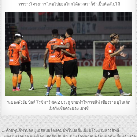
การวางโครงการ ไทยไปบอลโลกได้พวกเราก็จำเป็นต้องไปได้
ระยองพังยับ บิลล์ โรซิมาร์ ซัด 2 ประตู ช่วยทำใหราชสีห์ เชียงราย ยูไนเต็ด
เปิดรังเชือดระยอง เอฟซี
เมนู
← ด้วยทุนกีฬา​บอล ยูเอสสปอร์ตแคมป์ทวีปเอเชียเยี่ยมโรงแรมสารสิทธิ์
ผลงานเลกแรก แบงค็อกฯสุดฮึกเฮิมลำแข้งหลักฟูลกลุ่มพร้อมยกทัพเยี่ยมจังหวัด