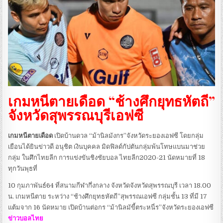
เกมหนีตายเดือด “ช้างศึกยุทธหัตถี”
จังหวัดสุพรรณบุรีเอฟซี
เกมหนีตายเดือด
เปิดบ้านดวล “ม้านิลมังกร”จังหวัดระยองเอฟซี โดยกลุ่ม
เยือนได้ยินข่าวดี อนุชิต เงินบุคคล มิดฟิลด์กัปตันกลุ่มพ้นโทษแบนมาช่วย
กลุ่ม ในศึกไทยลีก การแข่งขันชิงชัยบอล ไทยลีก2020-21 นัดหมายที่ 18
ทุกวันพุธที่
10 กุมภาพันธ์64 ที่สนามกีฬากึ่งกลาง จังหวัดจังหวัดสุพรรณบุรี เวลา 18.00
น. เกมหนีตาย ระหว่าง “ช้างศึกยุทธหัตถี”สุพรรณเอฟซี กลุ่มชั้น 13 ที่มี 17
แต้มจาก 16 นัดหมาย เปิดบ้านต่อกร “ม้านิลมัขี้ตระหนี่ร”จังหวัดระยองเอฟซี
ข่าวบอลไทย