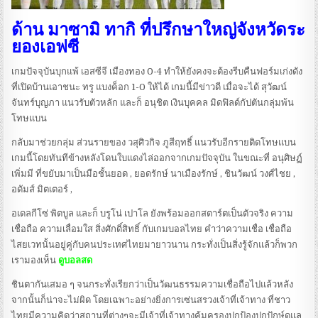
ด้าน มาซามิ ทากิ ที่ปรึกษาใหญ่จังหวัดระ
ยองเอฟซี
เกมปัจจุบันบุกแพ้ เอสซีจี เมืองทอง 0-4 ทำให้ยังคงจะต้องรีบคืนฟอร์มเก่งดัง
ที่เปิดบ้านเอาชนะ ทรู แบงค็อก 1-0 ให้ได้ เกมนี้มีข่าวดี เมื่อจะได้ สุวัฒน์
จันทร์บุญภา แนวรับตัวหลัก และก็ อนุชิต เงินบุคคล มิดฟิลด์กัปตันกลุ่มพ้น
โทษแบน
กลับมาช่วยกลุ่ม ส่วนรายของ วสุศิวกิจ ภูสีฤทธิ์ แนวรับอีกรายติดโทษแบน
เกมนี้โดยทันทีข้างหลังโดนใบแดงไล่ออกจากเกมปัจจุบัน ในขณะที่ อนุศิษฏ์
เพิ่มมี ที่ขยับมาเป็นมือชั้นยอด , ยอดรักษ์ นาเมืองรักษ์ , ชินวัฒน์ วงศ์ไชย ,
อดัมส์ มิตเตอร์ ,
อเดลกีโซ่ พิตบูล และก็ บรูโน่ เปาโล ยังพร้อมออกสตาร์ตเป็นตัวจริง ความ
เชื่อถือ ความเลื่อมใส สิ่งศักดิ์สิทธิ์ กับเกมบอลไทย คำว่าความเชื่อ เชื่อถือ
ไสยเวทนั้นอยู่คู่กับคนประเทศไทยมายาวนาน กระทั่งเป็นสิ่งรู้จักแล้วก็พวก
เรามองเห็น
ดูบอลสด
ชินตากันเสมอ ๆ จนกระทั่งเรียกว่าเป็นวัฒนธรรมความเชื่อถือไปแล้วหลัง
จากนั้นก็น่าจะไม่ผิด โดยเฉพาะอย่างยิ่งการเซ่นสรวงเจ้าที่เจ้าทาง ที่ชาว
ไทยมีความคิดว่าสถานที่ต่างๆจะมีเจ้าที่เจ้าทางคุ้มครองปกป้องปกปักษ์ดูแล