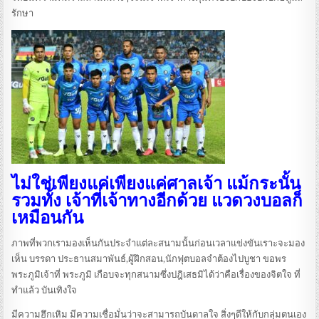
รักษา
ไม่ใช่เพียงแค่เพียงแค่ศาลเจ้า แม้กระนั้น
รวมทั้ง เจ้าที่เจ้าทางอีกด้วย แวดวงบอลก็
เหมือนกัน
ภาพที่พวกเรามองเห็นกันประจำแต่ละสนามนั้นก่อนเวลาแข่งขันเราะจะมอง
เห็น บรรดา ประธานสมาพันธ์,ผู้ฝึกสอน,นักฟุตบอลจำต้องไปบูชา ขอพร
พระภูมิเจ้าที่ พระภูมิ เกือบจะทุกสนามซึ่งปฎิเสธมิได้ว่าคือเรื่องของจิตใจ ที่
ทำแล้ว บันเทิงใจ
มีความฮึกเหิม มีความเชื่อมั่นว่าจะสามารถบันดาลใจ สิ่งๆดีให้กับกลุ่มตนเอง