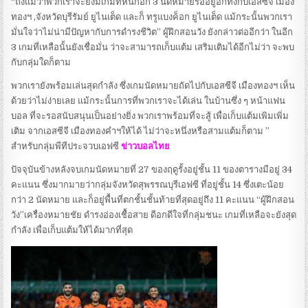
“ถึงแม้ว่าพวกเราจะยังมีเกมที่หนักอีก 3 นัดหมายรออยู่อีกทั้งกับเอสซีจี เมือง
ทองฯ ,จังหวัดบุรีรัมย์ ยูไนเต็ด และก็ ทรูแบงค็อก ยูไนเต็ด แม้กระนั้นพวกเรา
มั่นใจว่าไม่น่ามีปัญหากับการดำรงชีวิต” ผู้ฝึกสอนวัง ยังกล่าวต่ออีกว่า ในอีก
3 เกมที่เหลือนั้นยังเชื่อมั่น ว่าจะสามารถเก็บแต้ม เสริมเติมได้อีกไม่ว่า จะพบ
กับกลุ่มใดก็ตาม
พวกเรายังพร้อมเล่นสุดกำลัง ซึ่งเกมนัดหมายถัดไปกับเอสซีจี เมืองทองฯ เห็น
ด้วยว่าไม่ง่ายเลย แม้กระนั้นการที่พวกเราจะได้เล่น ในบ้านซึ่ง ๆ หน้าแฟน
บอล ที่จะรอสนับสนุนเป็นอย่างยิ่ง พวกเราพร้อมที่จะสู้ เพื่อเก็บแต้มเพิมเพิ่ม
เติม จากเอสซีจี เมืองทองคำฯให้ได้ ไม่ว่าจะหนึ่งหรือสามแต้มก็ตาม ”
สำหรับกลุ่มพีทีประจวบเอฟซี
ข่าวบอลไทย
ปัจจุบันข้างหลังจบเกมนัดหมายที่ 27 ของฤดูรั้งอยู่ชั้น 11 ของตารางมีอยู่ 34
คะแนน ซึ่งมากมายว่ากลุ่มจังหวัดสุพรรณบุรีเอฟซี ที่อยู่ชั้น 14 ซึ่งเตะน้อย
กว่า 2 นัดหมาย และก็อยู่พื้นที่ตกชั้นชั้นท้ายที่สุดอยู่ถึง 11 คะแนน “ผู้ฝึกสอน
วัง”เครื่องหมายชัย ดำรงอ่องเชื้อสาย ดีอกดีใจที่กลุ่มชนะ เกมที่เหลือจะยังสุด
กำลัง เพื่อเก็บแต้มให้ได้มากที่สุด