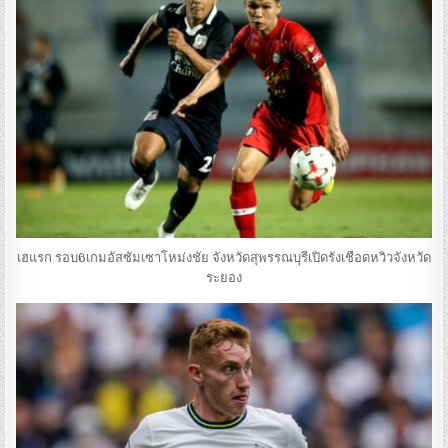
เฮแรก รอบ6เกมอัสซัมเซาโหม่งชัย จังหวัดสุพรรณบุรีเปิดรังเชือดหวิวจังหวัด
ระยอง