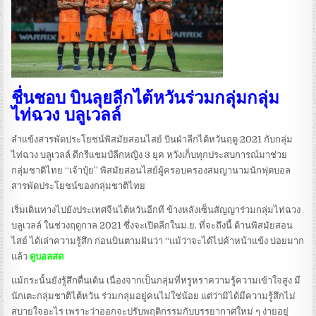
ชื่นชอบ บินลุยลีกไต้หวันร่วมกลุ่มกลุ่ม
ไท่ฉวง บลูเวลล์
ลำแข้งสารพัดประโยชน์พิสมัยสอนไสย์ บินฝ่าลีกไต้หวันฤดู 2021 กับกลุ่ม
ไท่ฉวง บลูเวลล์ ดีกรีแชมป์ลีกหญิง 3 ยุค หวังเก็บทุกประสบการณ์มาช่วย
กลุ่มชาติไทย “เจ้าปุ๋ย” พิสมัยสอนไสย์ผู้ครอบครองสมญานามนักฟุตบอล
สารพัดประโยชน์ของกลุ่มชาติไทย
เริ่มเดินทางไปยังประเทศจีนไต้หวันอีกที ข้างหลังเซ็นสัญญาร่วมกลุ่มไท่ฉวง
บลูเวลล์ ในช่วงฤดูกาล 2021 ซึ่งจะเปิดลีกในม.ย. ที่จะถึงนี้ ด้านพิสมัยสอน
ไสย์ ได้เล่าความรู้สึก ก่อนบินตามฝันว่า “แม้ว่าจะได้ไปค้าหน้าแข้ง บ่อยมาก
แล้ว
ดูบอลสด
แม้กระนั้นยังรู้สึกตื่นเต้น เนื่องจากเป็นกลุ่มที่หรูหราความรู้ความเข้าใจสูง มี
นักเตะกลุ่มชาติไต้หวัน ร่วมกลุ่มอยู่คนไม่ใช่น้อย แต่ว่ามิได้มีความรู้สึกไม่
สบายใจอะไร เพราะว่าออกจะปรับพฤติกรรมกับบรรยากาศใหม่ ๆ ง่ายอยู่