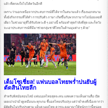
แล้ว ที่ตกลงใจไปไต้หวันอีกที
เพราะว่านอกเหนือจากประสบการณ์ที่ได้จากในสนามแล้ว เรื่องนอกสนาม
ทั้งยังกิจกรรมที่ได้ทำ การปรับตัว ภาษา เกิดขึ้นกับพวกเรามากไม่น้อยเลยที
เดียว ในช่วงอายุที่ได้รับจังหวะดี ๆ อย่างนี้ พร้อมทำสุดกำลังที่สุด และก็หวัง
จะเอาประสบการณ์ที่มีมาช่วยกลุ่มชาติไทยในด้านมุมต่าง ๆ ด้วย”
เต็มโซเชี่ยล! แฟนบอลไทยพร่ำบ่นยับผู้
ตัดสินไทยลีก
สำหรับพิสมัยสอนไสย์ แฟนบอลไทยสุดจะทน แสดงความเห็นผ่านสื่อ เปิด
เผยเปาเป่ามั่วดูเหมือนจะทุกเกม ชี้บอลไทยปรับปรุง แต่ว่าย่ำคงที่เนื่องจากว่า
ผู้ตัดสินไม่ปรับปรุงตาม แย็บส.บอลไทย ควรจะลงอาญาให้หนักกว่านี้หน่อย