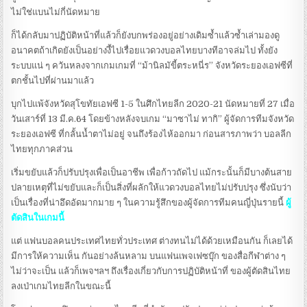
ไม่ใช่แบนไม่กี่นัดหมาย
ก็ได้กลับมาปฏิบัติหน้าที่แล้วก็ยังบกพร่องอยู่อย่างเดิมซ้ำแล้วซ้ำเล่ามองดู
อนาคตถ้าเกิดยังเป็นอย่างงี้ไปเรื่อยแวดวงบอลไทยบางทีอาจล่มไป ทั้งยัง
ระบบแน่ ๆ ควันหลงจากเกมเกมที่ “ม้านิลมัขี้ตระหนี่ร” จังหวัดระยองเอฟซีที่
ตกชั้นไปที่ผ่านมาแล้ว
บุกไปแพ้จังหวัดสุโขทัยเอฟซี 1-5 ในศึกไทยลีก 2020-21 นัดหมายที่ 27 เมื่อ
วันเสาร์ที่ 13 มี.ค.64 โดยข้างหลังจบเกม “มาซาไม่ ทากิ” ผู้จัดการทีมจังหวัด
ระยองเอฟซี ที่กลั้นน้ำตาไม่อยู่ จนถึงร้องไห้ออกมา ก่อนสารภาพว่า บอลลีก
ไทยทุกภาคส่วน
เริ่มขยับแล้วก็ปรับปรุงเพื่อเป็นอาชีพ เพื่อก้าวถัดไป แม้กระนั้นก็มีบางต้นสาย
ปลายเหตุที่ไม่ขยับและก็เป็นสิ่งที่ผลักให้แวดวงบอลไทยไม่ปรับปรุง ซึ่งนับว่า
เป็นเรื่องที่น่าอึดอัดมากมาย ๆ ในความรู้สึกของผู้จัดการทีมคนญี่ปุ่นรายนี้
ผู้
ตัดสินในเกมนี้
แต่ แฟนบอลคนประเทศไทยทั่วประเทศ ต่างทนไม่ได้ด้วยเหมือนกัน ก็เลยได้
มีการให้ความเห็น กันอย่างล้นหลาม บนแฟนเพจเฟซบุ๊ก ของสื่อกีฬาต่าง ๆ
ไม่ว่าจะเป็น แล้วก็เพจฯลฯ ถึงเรื่องเกี่ยวกับการปฏิบัติหน้าที่ ของผู้ตัดสินไทย
ลงเป่าเกมไทยลีกในขณะนี้