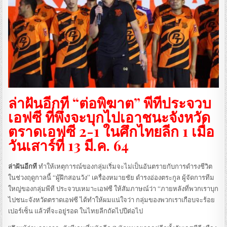
ล่าฝันอีกที “ต่อพิฆาต” พีทีประจวบ
เอฟซี ที่พึ่งจะบุกไปเอาชนะจังหวัด
ตราดเอฟซี 2-1 ในศึกไทยลีก 1 เมื่อ
วันเสาร์ที่ 13 มี.ค. 64
ล่าฝันอีกที
ทำให้เหตุการณ์ของกลุ่มเริ่มจะไม่เป็นอันตรายกับการดำรงชีวิต
ในช่วงฤดูกาลนี้ “ผู้ฝึกสอนวัง” เครื่องหมายชัย ดำรงอ่องตระกูล ผู้จัดการทีม
ใหญ่ของกลุ่มพีที ประจวบเหมาะเอฟซี ให้สัมภาษณ์ว่า “ภายหลังที่พวกเราบุก
ไปชนะจังหวัดตราดเอฟซี ได้ทำให้ผมแน่ใจว่า กลุ่มของพวกเราเกือบจะร้อย
เปอร์เซ็น แล้วที่จะอยู่รอด ในไทยลีกถัดไปปีต่อไป