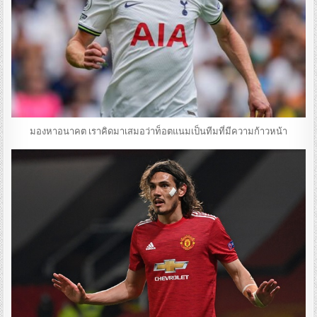
มองหาอนาคต เราคิดมาเสมอว่าท็อตแนมเป็นทีมที่มีความก้าวหน้า