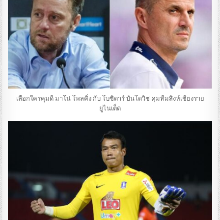
เลือกใครคุมดี มาโน่ โพลคิ่ง กับ โบซิดาร์ บันโดวิช คุมทีมสิงห์เชียงราย
ยูไนเต็ด