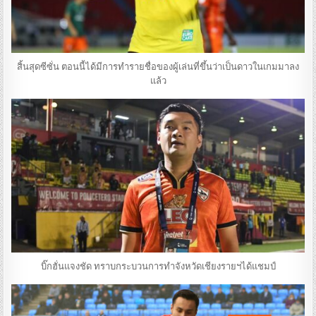
สิ้นสุดซีซั่น ตอนนี้ได้มีการทำรายชื่อของผู้เล่นที่ขึ้นว่าเป็นดาวในเกมมาลง
แล้ว
บิ๊กฮั่นแจงชัด ทราบกระบวนการทำจังหวัดเชียงรายฯได้แชมป์