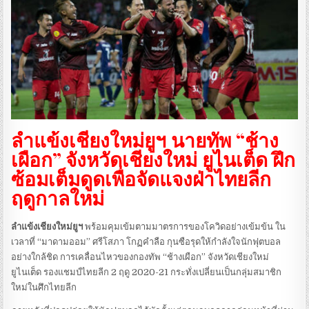
ลำแข้งเชียงใหม่ยูฯ นายทัพ “ช้าง
เผือก” จังหวัดเชียงใหม่ ยูไนเต็ด ฝึก
ซ้อมเต็มดูดเพื่อจัดแจงฝ่าไทยลีก
ฤดูกาลใหม่
ลำแข้งเชียงใหม่ยูฯ
พร้อมคุมเข้มตามมาตรการของโควิดอย่างเข้มข้น ใน
เวลาที่ “มาดามออม” ศรีโสภา โกฏคำลือ กุนซือรุดให้กำลังใจนักฟุตบอล
อย่างใกล้ชิด การเคลื่อนไหวของกองทัพ “ช้างเผือก” จังหวัดเชียงใหม่
ยูไนเต็ด รองแชมป์ไทยลีก 2 ฤดู 2020-21 กระทั่งเปลี่ยนเป็นกลุ่มสมาชิก
ใหม่ในศึกไทยลีก