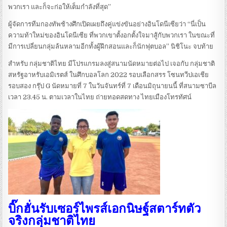
พวกเรา และก็จะก่อให้เต็มกำลังที่สุด”
ผู้จัดการทีมกองทัพช้างศึกเปิดเผยถึงคู่แข่งขันอย่างอินโดนีเซียว่า “นี่เป็น
ความท้าใหม่ของอินโดนีเซีย ที่พวกเขาตั้งอกตั้งใจมาสู้กับพวกเรา ในขณะที่
มีการเปลี่ยนกลุ่มล้นหลามอีกทั้งผู้ฝึกสอนและก็นักฟุตบอล” นิชิโนะ จบท้าย
สำหรับ กลุ่มชาติไทย มีโปรแกรมลงสู่สนามนัดหมายต่อไป เจอกับ กลุ่มชาติ
สหรัฐอาหรับเอมิเรตส์ ในศึกบอลโลก 2022 รอบเลือกสรร โซนทวีปเอเชีย
รอบสอง กรุ๊ป G นัดหมายที่ 7 ในวันจันทร์ที่ 7 เดือนมิถุนายนนี้ ที่สนามซาบีล
เวลา 23.45 น. ตามเวลาในไทย ถ่ายทอดสดทาง ไทยเมืองโทรทัศน์
บิ๊กฮั่นรับเซอร์ไพรส์​เอกนิษฐ์สตาร์ทตัว
จริงกลุ่มชาติไทย