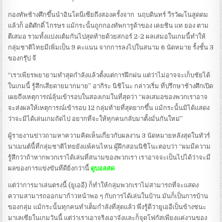
กองทัพช้างศึกขึ้นนำอินโดนีเซียถึงสองครั้งจาก นฤบดินทร์ วีรวัฒโนสูดดม
แล้วก็ อดิศักดิ์ ไกรษร แม้กระนั้นถูกกองทัพการูด้าของ เคยชิน แท ยอง ตาม
ตีเสมอ รวมทั้งแบ่งแต้มกันไปสุดท้ายด้วยสกอร์ 2-2 ผลเสมอในเกมนี้ทำให้
กลุ่มชาติไทยมีเพิ่มเป็น 9 คะแนน จากการลงไปในสนาม 6 นัดหมาย รั้งชั้น 3
ของกรุ๊ป จี
“เราเพียรพยายามทำสุดกำลังแล้วตั้งแต่การฝึกฝน แต่ว่าไม่อาจจะเก็บชัยได้
ในเกมนี้ รู้สึกเสียดายมากมาย” อากิระ นิชิโนะ กล่าวเริ่ม ที่ปรึกษาช้างศึกเปิด
เผยถึงเหตุการณ์ลุ้นเข้ารอบในสองเกมในที่สุดว่า “ผลเสมอของพวกเราอาจ
จะส่งผลให้เหตุการณ์เข้ารอบ 12 กลุ่มท้ายที่สุดยากขึ้น แม้กระนั้นมิได้แสดง
ว่าจะมิได้เล่นเกมถัดไป อยากที่จะให้ทุกคนกลับมาตั้งมั่นกันใหม่”
ผู้รายงานข่าวถามหาความคิดเห็นเกี่ยวกับผลงาน 3 นัดหมายหลังสุดในทัวร์
นาเมนต์นี้ที่กลุ่มชาติไทยยังแพ้คนไหน ผู้ฝึกสอนนิชิโนะตอบว่า “ผมมีความ
รู้สึกว่าถ้าหากพวกเราได้เล่นที่สนามของพวกเรา เราอาจจะเป็นไปได้ว่าจะมี
ผลของการแข่งขันที่ดียิ่งกว่านี้
ดูบอลสด
แต่ว่าการมาเล่นตรงนี้ (ยูเออี) ก็ทำให้กลุ่มพวกเราไม่สามารถที่จะแสดง
ความสามารถออกมาก้าวหน้าพอ ๆ กับการได้เล่นในบ้าน มันก็เป็นการบ้าน
ของกลุ่ม แม้กระนั้นทุกคนทำเต็มกำลังที่สุดแล้ว พึ่งรู้ดีว่ายูเออีเป็นข้างชนะ
มาเลเซียในเกมวันนี้ แต่ว่าเราเอาจริงเอาจังและก็จุดโฟกัสเพียงแค่งานของ