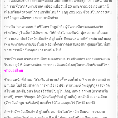
ภายหลังที่ปลดปล่อยให้นักฟุตบอลได้พักตั้งแต่ตอนจบฤดูกาลก่อนหน้าที่ผ่าน
มา รวมทั้งได้กลับมาเข้าแคมป์ซ้อมเมื่อวันที่ 25 พฤษภาคม64 ก่อนหน้านี้
เพื่อเตรียมตัวล่วงหน้าก่อนฝ่าศึกไทยลีก 1 ฤดู 2021-22 ซึ่งจะเป็นการลงเล่น
เวทีลีกสูงสุดทีแรกของพวกเขาอีกด้วย
ปัจจุบัน “มาดามออม” ศรีโสภา โกฏคำลือ ผู้จัดการทีมฟุตบอลจังหวัด
เชียงใหม่ ยูไนเต็ด ได้เดินทางมาให้กำลังใจกองทัพนักฟุตบอล และก็คณะ
ทำงานสมาพันธ์จังหวัดเชียงใหม่ ยูไนเต็ด ถึงขอบสนามกีฬาเทศบาลตำบลสุ
เทพ จังหวัดจังหวัดเชียงใหม่ พร้อมทั้งกล่าวต้อนรับสองนักฟุตบอลใหม่ที่เดิน
ทางมาร่วมฝึกกับกลุ่มอย่าง ยานนิค โบลี่
รวมทั้งทศพล ลาเทศ ส่วนนักฟุตบอลต่างประเทศตัวหลักของกลุ่มอย่าง เมล
วิน เดอ ลูว์ ที่เดินทางกลับมาจากฮอลล์แลนด์ ยังอยู่ในตอนกักบริเวณที่ไทย
ข่าวบอลไทย
ซึ่งก่อนหน้าที่ผ่านมาได้เสริมเข้ามาแล้วทั้งหมดทั้งปวง 7 ราย ประดอบด้วย
ยานนิค โบลี่ (ยืมตัวจาก การท่าเรือ เอฟซี), ศาสนพงษ์ วัฒยุชูติกูล (จังหวัด
สุโขทัย เอฟซี), ธนา อิซอ (อัสสัมชัญ ยูไนเต็ด), ทศพล ลาเทศ (การท่าเรือ
เอฟซี), กรกช วิริยอุดมศิริ (จังหวัดบุรีรัมย์ ยูไนเต็ด), ต่อศักดิ์ สะอาดเอี่ยม
(จังหวัดลำพูน วอริเอ้อร์) และก็เซร์คิโอ เอสคูเดโร่ (โทชิงิ เอสซี)
สำหรับจังหวัดเชียงใหม่ ยูไนเต็ด สมาชิกใหม่ไทยลีก มีแผนการวางเกม
เตรียมพร้อมในช่วงปลายเดือน มิ.ย.นี้ ไปจนกระทั่งเดือนเดือน กรกฎาคม