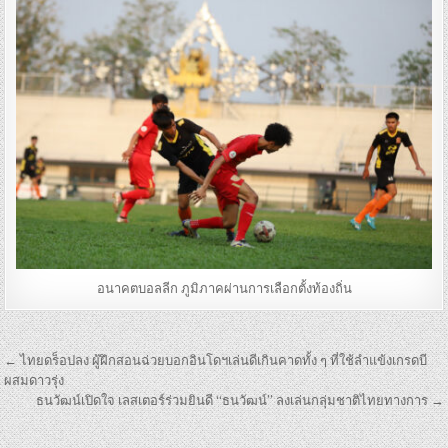
อนาคตบอลลีก ภูมิภาคผ่านการเลือกตั้งท้องถิ่น
เมนู
← ไทยดร็อปลง ผู้ฝึกสอนฉ่วยบอกอินโดฯเล่นดีเกินคาดทั้ง ๆ ที่ใช้ลำแข้งเกรดบี
นำทาง
ผสมดาวรุ่ง
ธนวัฒน์เปิดใจ เลสเตอร์ร่วมยินดี “ธนวัฒน์” ลงเล่นกลุ่มชาติไทยทางการ →
เรื่อง