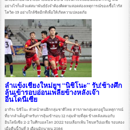
อย่างไรก็แล้วแต่สมาพันธ์ยังจำต้องติดตามสอดส่องเหตุการณ์ของเชื้อไวรัส
โควิด-19 อย่างใกล้ชิดอีกทีเพื่อให้เกิดความปลอดภัย
ลำแข้งเชียงใหม่ยูฯ “นิชิโนะ” รับ!ช้างศึก
ลุ้นเข้ารอบอ่อนเพลียข้างหลังเจ๊า
อินโดนีเซีย
อากิระ นิชิโนะ หัวหน้าคนฝึกกลุ่มชาติไทย สารภาพกลุ่มตกอยู่ในเหตุการณ์
ที่ยากลำเค็ญสำหรับการลุ้นเข้ารอบ 12 กลุ่มท้ายที่สุด ข้างหลังเสมอกับ
อินโดนีเซีย 2-2 ในศึกบอลโลก 2022 รอบเลือกเฟ้น โซนทวีปเอเชีย รอบสอง
เมื่อคืนนี้วันที่ 3 เดือนมิถุนายน 2564