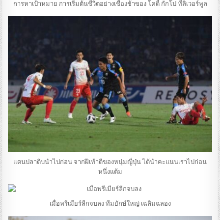
การหาเป้าหมาย การเริ่มต้นชีวิตอย่างเชื่องช้าของ โคดี้ กักโป ที่ลิเวอร์พูล
แดนปลาดิบนำไปก่อน จากฝีเท้าดีของหนุ่มญี่ปุ่น ได้นำคะแนนเราไปก่อน
หนึ่งแต้ม
เมื่อพรีเมียร์ลีกจบลง ทีมยักษ์ใหญ่ เฉลิมฉลอง