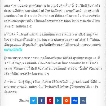
คณะทำงานบอลประเทศไทยรายวัน​ ถามข้อคิดเห็น​ “บิ๊กฮั่น”มิตติ​ ติ​ยะ​ไพรัช​
ประธาน​ที่ปรึกษาสมาพันธ์​ สิงห์​ จังหวัดเชียงราย​ แชมป์ไทยลีก2019​ และก็
แชมป์บอลถ้วย​ ช้าง​ เอฟเอคัพ​2020-21​ ที่เปิดเผยถึงความคิดเห็นส่วนตัวกับ
ผลงานของกลุ่มชาติไทย​ในบอลโลก2022 ​รอบเลือก​ โซนทวีปเอเชีย​ ที่​ ไทย​
เสมอ​ อิน​โดนีเซีย​ 2-2
ความคิดเห็นโดยส่วนตัวที่มองเห็นเป็นพวกเราโดนเจาะทางฝั่งซ้ายสูงที่สุด​
ฝั่งขวาครึ่งแรกก็โดนบ้าง​ เกมรับพวกเราค่อนจะหละหลวมไป แต่ว่าก็ได้มอง
เห็นจุดเด่นและก็จุดแข็งคือ​ ลูกเซ็ตพีทที่พวกเราได้โอกาสทำคะแนนบ่อยครั้ง
ธนวัฒน์เปิดใจ
ผู้รายงานข่าวถาม​ว่ากล่าว​ มองเห็นฟอร์มของ​ พิธิวัตต์​ สุขจิต​ธรรม​กุล​ และก็​
เอกนิษฐ์​ ปัญญา​ 2​ ผู้เล่นสิงห์​ จังหวัดเชียงราย​ ใน​การออกสตาร์​ท​ 11​ ตัวจริง
กลุ่มชาติไทยคราวนี้ มิตติ​ ติ​ยะ​ไพรัช​ มองเห็นอย่างไรบ้าง​ “บิ๊กฮั่น” เปิดเผยว่า
จริง ๆ ก็นับว่าเซอร์ไพร์ส​มากมาย ๆ
สำหรับ​ เอกนิษฐ์​ ปัญญา​ ที่เขาเกือบจะมิได้เล่นในลีกฤดูกาลก่อนหน้านี้ที่ผ่าน
มาจากการบาดเจ็บ​ แม้กระนั้นก็โชว์ฟอร์​มได้เข้าตาผู้ฝึกสอนจนได้ออกตัว
เป็นตัวจริง​
Share: