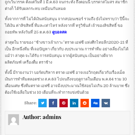
ถูกเว้นวรรค ตั้งแต่วันที่ 1 มี.ค.63 จนกระทั่ง ถึงตอนนี้ บรรดาสโมสร สมาชิก
ต่างก็ ได้รับผลกระทบ เหมือนกันหมด
ทั้งจากการที่ ไม่ได้เงินสนับสนุน จากสปอนเซอร์ รวมถึง ยังไม่ทราบว่า ปีนี้จะ
ได้เงิน ค่าลิขสิทธิ์ ทีมละเท่าไหร่ หลังจากที่ ทรูวิชั่นส์ เจ้าของลิขสิทธิ์ ขอ
ถอยทัพ หลังวันที่ 25 ต.ค.63
ดูบอลสด
ล่าสุดใน รายของ “ช้างขาวเจ้าเกาะ”ตราด เอฟซี แห่งศึกไทยลีก2020-21 ที่
เป็น อีกหนึ่งทีม ที่เจอปัญหา เกี่ยวกับ งบประมาณ การทำทีม อย่างเลี่ยงไม่ได้
แม้ว่า ล่าสุด จะได้รับ การสนับสนุน จากผู้สนับสนุน เป็นอย่างดีจาก
ผลิตภัณฑ์ เครื่องดื่ม ตราช้าง
ทั้งนี้ มีรายงานว่า บอร์ดบริหาร ตราด เอฟซี อาจเจอวิกฤตเกี่ยวกับเรื่องเม็ด
เงินการทำทีมตลอดช่วง ส.ค.63 ไปจนถึงจบฤดูกาลในเดือน พ.ค.64 รวม 10
เดือนเศษ ซึ่งทีมตราด เอฟซี อาจมีงบประมาณใช้สอยไม่เกิน 20 ล้านบาท ซึ่ง
ต้องใช้เฉลี่ยในช่วง​ 10​ เดือนที่จะทำการแข่งขันด้วย
Share:
Author:
admins