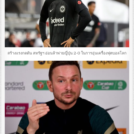
สร้างแรงกดดัน สหรัฐฯ อ่อนล้าพ่ายญี่ปุ่น 2-0 ในการอุ่นเครื่องฟุตบอลโลก