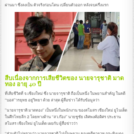
ผ่านมา ซึ่งลงเป็น ตัวจริงก่อนโดน เปลี่ยนตัวออก หลังจบครึ่งแรก
สืบเนื่องจากการเสียชีวิตของ​ นายจารุชาติ มาด
ทอง อายุ 40​ ปี​
ที่เสียชีวิตที่​ จ.เชียงใหม่​ ซึ่ง​ นายจารุชาติ ถือเป็นหนึ่ง ในพยานสำคัญ ในคดี​
“บอส”วรยุทธ อยู่วิทยา​ ด้วย ล่าสุด ผู้สื่อข่าว ได้รับข้อมูลว่า
​”นายจารุชาติ​ มาดทอง” เป็นหนึ่งในพนักงาน ของสโมสร​ เชียงใหม่​ ยูไนเต็ด​
ในศึกไทยลีก 2​ โดยทางด้าน​ “สว.ก๊อง” นายชูชัย เลิศพงศ์อดิศร​ ประธาน
สโมสร เชียงใหม่​ ยูไนเต็ด​ เผยกับ ผู้สื่อข่าวว่า
“ส่วนตัวไม่ทราบว่า​ นายจารุชาติ​ ไปเป็นพยาน ของคดีทายาท กระทิงแดง​