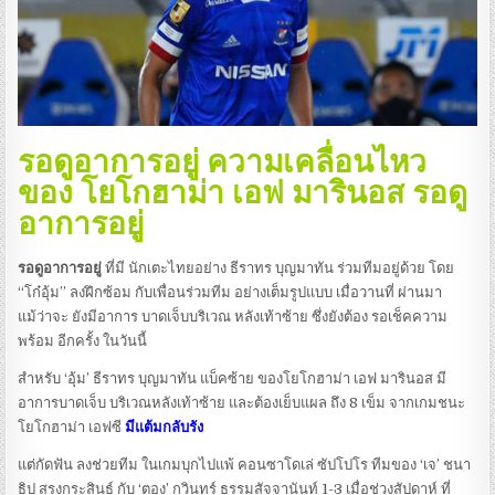
รอดูอาการอยู่ ความเคลื่อนไหว
ของ โยโกฮาม่า เอฟ มารินอส
รอดู
อาการอยู่
รอดูอาการอยู่
ที่มี นักเตะไทยอย่าง ธีราทร บุญมาทัน ร่วมทีมอยู่ด้วย โดย
“โก๋อุ้ม” ลงฝึกซ้อม กับเพื่อนร่วมทีม อย่างเต็มรูปแบบ เมื่อวานที่ ผ่านมา
แม้ว่าจะ ยังมีอาการ บาดเจ็บบริเวณ หลังเท้าซ้าย ซึ่งยังต้อง รอเช็คความ
พร้อม อีกครั้ง ในวันนี้
สำหรับ ‘อุ้ม’ ธีราทร บุญมาทัน แบ็คซ้าย ของโยโกฮาม่า เอฟ มารินอส มี
อาการบาดเจ็บ บริเวณหลังเท้าซ้าย และต้องเย็บแผล ถึง 8 เข็ม จากเกมชนะ
โยโกฮาม่า เอฟซี
มีแต้มกลับรัง
แต่กัดฟัน ลงช่วยทีม ในเกมบุกไปแพ้ คอนซาโดเล่ ซัปโปโร ทีมของ ‘เจ’ ชนา
ธิป สรงกระสินธ์ กับ ‘ตอง’ กวินทร์ ธรรมสัจจานันท์ 1-3 เมื่อช่วงสัปดาห์ ที่