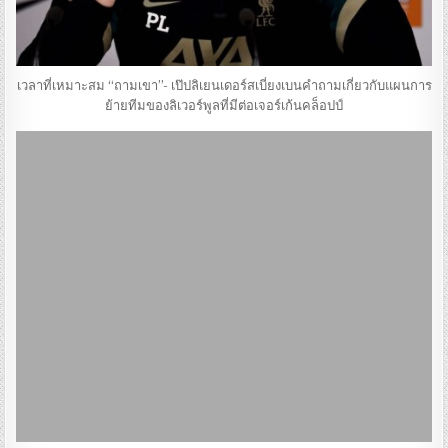
เวลาที่เหมาะสม “ถามเขา”- เป๊ปลิเยนเดอร์สเบี่ยงเบนคําถามเกี่ยวกับแผนการ
ย้ายทีมของลิเวอร์พูลที่มีต่อเจอร์เก้นคล็อปป์