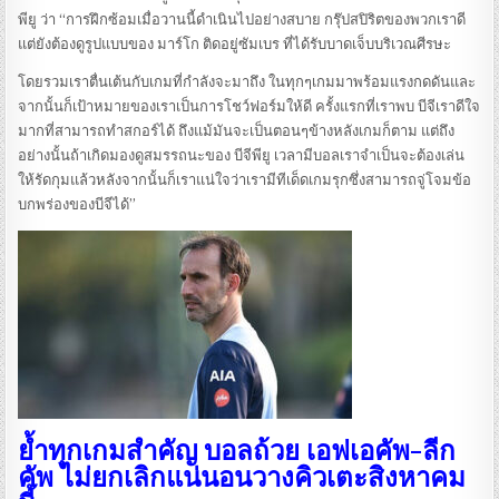
พียู ว่า “การฝึกซ้อมเมื่อวานนี้ดำเนินไปอย่างสบาย กรุ๊ปสปิริตของพวกเราดี
แต่ยังต้องดูรูปแบบของ มาร์โก ติดอยู่ซัมเบร ที่ได้รับบาดเจ็บบริเวณศีรษะ
โดยรวมเราตื่นเต้นกับเกมที่กำลังจะมาถึง ในทุกๆเกมมาพร้อมแรงกดดันและ
จากนั้นก็เป้าหมายของเราเป็นการโชว์ฟอร์มให้ดี ครั้งแรกที่เราพบ บีจีเราดีใจ
มากที่สามารถทำสกอร์ได้ ถึงแม้มันจะเป็นตอนๆข้างหลังเกมก็ตาม แต่ถึง
อย่างนั้นถ้าเกิดมองดูสมรรถนะของ บีจีพียู เวลามีบอลเราจำเป็นจะต้องเล่น
ให้รัดกุมแล้วหลังจากนั้นก็เราแน่ใจว่าเรามีทีเด็ดเกมรุกซึ่งสามารถจู่โจมข้อ
บกพร่องของบีจีได้”
ย้ำทุกเกมสำคัญ บอลถ้วย เอฟเอคัพ-ลีก
คัพ ไม่ยกเลิกแน่นอนวางคิวเตะสิงหาคม