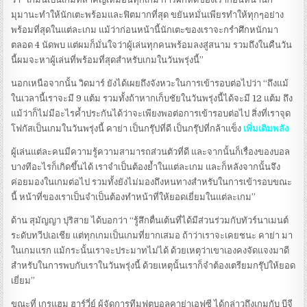
มุมานะทำให้นักเตะพร้อมและฟิตมากที่สุด ขยันหมั่นเพียรทำให้ทุกๆอย่าง
พร้อมที่สุดในแต่ละเกม แม้ว่าก่อนหน้านี้นักเตะของเราจะกรำศึกหนักมา
ตลอด 4 นัดพบ แต่ผมก็มั่นใจว่าผู้เล่นทุกคนพร้อมลงสู่สนาม รวมถึงในคืนวัน
นี้ผมจะหาผู้เล่นที่พร้อมที่สุดสำหรับเกมในวันพรุ่งนี้”
นอกเหนือจากนั้น วิดมาร์ ยังได้เผยถึงจังหวะในการเข้ารอบต่อไปว่า “ถึงแม้
ในเวลานี้เราจะมี 9 แต้ม รวมทั้งถ้าหากเก็บชัยในวันพรุ่งนี้ได้จะมี 12 แต้ม ถึง
แม้ว่าก็ไม่มีอะไรค้ำประกันได้ว่าจะเพียงพอต่อการเข้ารอบต่อไป สิ่งที่เราจุด
โฟกัสเป็นเกมในวันพรุ่งนี้ คาย่า เป็นกรุ๊ปที่ดี เป็นกรุ๊ปที่กล้าแข็ง
เพิ่มเติมพลัง
ผู้เล่นแต่ละคนมีความรู้ความสามารถส่วนตัวที่ดี และจากนั้นก็เรื่องของบอล
บางทีอะไรก็เกิดขึ้นได้ เราจำเป็นต้องย้ำในแต่ละเกม และก็หลังจากนั้นจึง
ค่อยมองในเกมต่อไป รวมทั้งยังไม่มองถึงหนทางสำหรับในการเข้ารอบขณะ
นี้ หน้าที่ของเราเป็นจำเป็นต้องทำหน้าที่ให้ยอดเยี่ยมในแต่ละเกม”
ด้าน สุมัญญา ปุริสาย ได้บอกว่า “รู้สึกตื่นเต้นที่ได้มีส่วนร่วมกับทัวร์นาเมนต์
ระดับทวีปเอเชีย แต่ทุกเกมเป็นเกมที่ยากเสมอ ถ้าว่าเราจะเคยชนะ คาย่า มา
ในเกมแรก แม้กระนั้นเราจะประมาทไม่ได้ ด้วยเหตุว่าเขาเองคงจัดแจงมาดี
สำหรับในการพบกับเราในวันพรุ่งนี้ ด้วยเหตุนั้นเราก็จำต้องเตรียมกรุ๊ปให้ยอด
เยี่ยม”
ขณะที่ เกรแฮม ฮาร์วี่ย์ ผู้จัดการทีมฟุตบอลคาย่าเอฟซี ได้กล่าวถึงเกมกับ บีจี