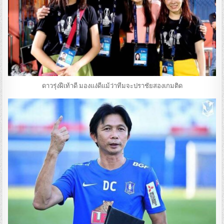
ดาวรุ่งฝีเท้าดี มองแง่ดีแม้ว่าทีมจะปราชัยสองเกมติด