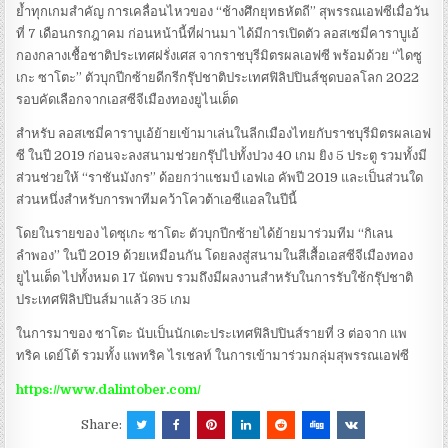
ย้ำทุกเกมสำคัญ การเคลื่อนไหวของ “ช้างศึกยุทธหัตถี” สุพรรณเอฟซีเมื่อวัน
ที่ 7 เดือนกรกฎาคม ก่อนหน้านี้ที่ผ่านมา ได้มีการเปิดตัว ลอสเซมี่คาราบูเอ้
กองกลางเชื้อชาติประเทศฝรั่งเศส จากราชบุรีมิตรผลเอฟซี พร้อมด้วย “ไดซู
เกะ ซาโตะ” ตัวบุกปีกซ้ายดีกรีกรุ๊ปชาติประเทศฟิลิปปินส์ชุดบอลโลก 2022
รอบคัดเลือกจากเอสซีจีเมืองทองยูไนเต็ด
สำหรับ ลอสเซมี่คาราบูเอ้ย้ายเข้ามาเล่นในลีกเมืองไทยกับราชบุรีมิตรผลเอฟ
ซี ในปี 2019 ก่อนจะลงสนามช่วยกรุ๊ปไปทั้งปวง 40 เกม ยิง 5 ประตู รวมทั้งมี
ส่วนช่วยให้ “ราชันมังกร” ด้อยกว่าแชมป์ เอฟเอ คัพปี 2019 และเป็นส่วนใด
ส่วนหนึ่งสำหรับการพาทีมคว้าโควต้าเอซีแอลในปีนี้
โดยในรายของ ไดซุเกะ ซาโตะ ตัวบุกปีกซ้ายได้ย้ายมาร่วมทีม “กิเลน
ลำพอง” ในปี 2019 ด้วยเหมือนกัน โดยลงสู่สนามในสีเสื้อเอสซีจีเมืองทอง
ยูไนเต็ด ไปทั้งหมด 17 นัดพบ รวมถึงมีผลงานสำหรับในการรับใช้กรุ๊ปชาติ
ประเทศฟิลิปปินส์มาแล้ว 35 เกม
ในการมาของ ซาโตะ นับเป็นนักเตะประเทศฟิลิปปินส์รายที่ 3 ต่อจาก แพ
ทริค เดย์โต้ รวมทั้ง แพทริค ไรเชลท์ ในการเข้ามาร่วมกลุ่มสุพรรณเอฟซี
https://www.dalintober.com/
Share: