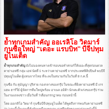
ย้ำทุกเกมสำคัญ ออเรลิโอ วิดมาร์
กุนซือใหญ่ “เดอะ แรบบิท” บีจีปทุม
ยูไนเต็ด
ย้ำทุกเกมสำคัญ
ยังไม่มองหนทางเข้ารอบขอทำสกอร์ให้เยอะที่สุดก่อนดวล
คาย่าเอฟซี กลุ่ม เอฟ นัดที่ 5 ระหว่างคาย่าเอฟซี จากประเทศฟิลิปปินส์ พบบีจี
ปทุมยูไนเต็ด ผู้แทนจากไทย ที่จะลงในสนามกันในวันที่ 8 ก.ค.นี้
กุนซือ กับ สุมัญญา ปุริสาย กองกลางของกรุ๊ป ในขณะที่ฝั่งคาย่าเอฟซี มี เกร
แฮม ฮาร์วี่ย์ ผู้จัดการทีมใหญ่พร้อม อาเนล อมิต้า นักเตะตัวเก่งของกรุ๊ป ร่วม
ในงานแถลงข่าว เมื่อวันที่ 7เดือนกรกฎาคม ก่อนหน้านี้
โดย ออเรลิโอ วิดมาร์ กุนซือบีจีปทุมยูไนเต็ด ได้พูดถึงการพบกับคาย่าเอฟซี
ว่า “เกมนี้เป็นเกมที่สำคัญเหมือนทุกเกม การฝึกหัดของเราก่อนหน้านี้ก็