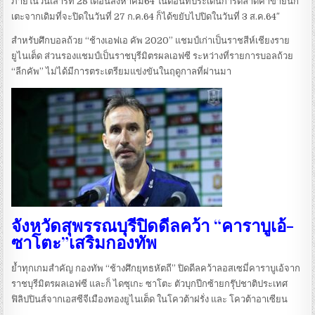
ภายในวันเสาร์ที่ 28 เดือนสิงหาคม64 ในตอนที่ประเด็นการตลาดค้าขายนัก
เตะจากเดิมที่จะปิดในวันที่ 27 ก.ค.64 ก็ได้ขยับไปปิดในวันที่ 3 ส.ค.64″
สำหรับศึกบอลถ้วย “ช้างเอฟเอ คัพ 2020” แชมป์เก่าเป็นราชสีห์เชียงราย
ยูไนเต็ด ส่วนรองแชมป์เป็นราชบุรีมิตรผลเอฟซี ระหว่างที่รายการบอลถ้วย
“ลีกคัพ” ไม่ได้มีการตระเตรียมแข่งขันในฤดูกาลที่ผ่านมา
จังหวัดสุพรรณบุรีปิดดีลคว้า “คาราบูเอ้-
ซาโตะ”เสริมกองทัพ
ย้ำทุกเกมสำคัญ กองทัพ “ช้างศึกยุทธหัตถี” ปิดดีลคว้าลอสเซมี่คาราบูเอ้จาก
ราชบุรีมิตรผลเอฟซี และก็ ไดซุเกะ ซาโตะ ตัวบุกปีกซ้ายกรุ๊ปชาติประเทศ
ฟิลิปปินส์จากเอสซีจีเมืองทองยูไนเต็ด ในโควต้าฝรั่ง และ โควต้าอาเซียน