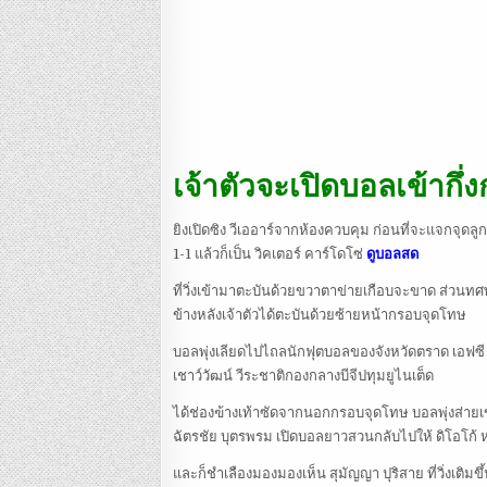
เจ้าตัวจะเปิดบอลเข้ากึ
ยิงเปิดซิง วีเออาร์จากห้องควบคุม ก่อนที่จะแจกจุดล
1-1 แล้วก็เป็น วิคเตอร์ คาร์โดโซ่
ดูบอลสด
ที่วิ่งเข้ามาตะบันด้วยขวาตาข่ายเกือบจะขาด ส่วนทศพ
ข้างหลังเจ้าตัวได้ตะบันด้วยซ้ายหน้ากรอบจุดโทษ
บอลพุ่งเลียดไปไถลนักฟุตบอลของจังหวัดตราด เอฟซี เป
เชาว์วัฒน์ วีระชาติกองกลางบีจีปทุมยูไนเต็ด
ได้ช่องฃ้างเท้าซัดจากนอกกรอบจุดโทษ บอลพุ่งส่ายเข
ฉัตรชัย บุตรพรม เปิดบอลยาวสวนกลับไปให้ ดิโอโก้ 
และก็ชำเลืองมองมองเห็น สุมัญญา ปุริสาย ที่วิ่งเติม