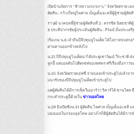
เปิดบ้านจัดการ “ช้างขาวแรงวเกาะ” จังหวัดตราด เอฟซี
ตัดสิน : กว้างใหญ่ไพศาล เบ็ญเค็มอะหลีผู้ผู้ช่วยผู้ตัดสิน
ราวุฒิ นาคฤทธิ์ผู้ช่วยผู้ตัดสินที่ 2 : ครรชิต นิตยชาติผ
ธ ประทีปากรชัยผู้ประเมินผู้ตัดสิน : ภิรมย์ อั๋นประเสริ
เริ่มเกม น.6 เจ้าถิ่นบีจีปทุมยูไนเต็ด ได้โอกาสจบสก
ผ่านคานออกข้างหลังไป
น.21 บีจีปทุมยูไนเต็ดน่าได้ประตูเชาวัฒน์ วีระชาติ
ลูกนี้ แต่บอลดันไปติดเซฟของทศพร ศรีเรืองมือกาวของก
น.25 จังหวัดตราดเอฟซี จ่ายบอลเข้าประตูไปแล้วจากจ
แนวรับของบีจีปทุมยูไนเต็ดเข้าประตูไป
แต่ผู้ตัดสินได้มีการเช็ควีเออาร์ว่า ริคาร์โด้ ซานโต
กระทำประตูนี้ด้วยใน
ข่าวบอลไทย
น.28 ยิงเปิดซิงน.31 ผู้ตัดสิน ไพศาล เบ็ญเค็มอะหลี 
แย่งบอลในกรอบจุดโทษ อย่างไรก็ดีผู้ตัดสินได้มีการฟ