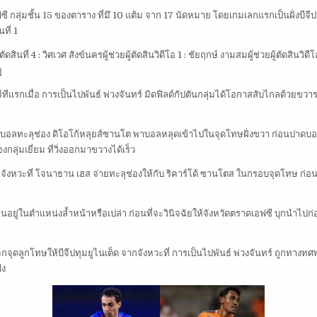
 กลุ่มชั้น 15 ของตาราง ที่มึ 10 แต้ม จาก 17 นัดหมาย โดยเกมเลกแรกเป็นฝั่งบีจีปท
ที่ 1
ู้ตัดสินที่ 4 : วิศเวศ สังข์นครผู้ช่วยผู้ตัดสินวิดีโอ 1 : ชัยฤกษ์ งามสมผู้ช่วยผู้ตัดสิน
ฐ
อร์ทีแรกเมื่อ การเป็นไปพันธ์ พ่วงจันทร์ มิดฟิลด์กัปตันกลุ่มได้โอกาสสับไกลด้วย
 ส่งบอลทะลุช่อง ดิโอโก้หลุยส์ซานโต พาบอลหลุดเข้าไปในจุดโทษฝั่งขวา ก่อนปาดบอล
ลุ่มเยี่ยม ที่วิ่งออกมาขวางได้เร็ว
ังหวะที่ โจนาธาน เฮส จ่ายทะลุช่องให้กับ ริคาร์โด้ ซานโตส ในกรอบจุดโทษ ก่อนท
ส ยืนอยู่ในตำแหน่งล้ำหน้าหรือเปล่า ก่อนที่จะวินิจฉัยให้จังหวัดตราดเอฟซี บุกนำไปก
แจกจุดลูกโทษให้บีจีปทุมยูไนเต็ด จากจังหวะที่ การเป็นไปพันธ์ พ่วงจันทร์ ถูกทางท
ัง