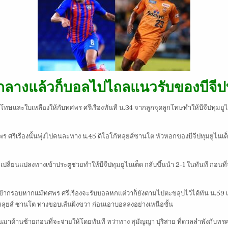
่งกลางแล้วก็บอลไปไถลแนวรับของบีจีปท
ูกโทษและใบเหลืองให้กับทศพร ศรีเรืองทันที น.34 จากลูกจุดลูกโทษทำให้บีจีปทุมยูไน
ร ศรีเรืองนั้นพุ่งไปคนละทาง น.45 ดิโอโก้หลุยส์ซานโต หัวหอกของบีจีปทุมยูไนเต็
ลี่ยนแปลงทางเข้าประตูช่วยทำให้บีจีปทุมยูไนเต็ด กลับขึ้นนำ 2-1 ในทันที ก่อนที่
้ากรอบหากแม้ทศพร ศรีเรืองจะรับบอลหกแต่ว่าก็ยังตามไปตะขลุบไว้ได้ทัน น.59 เจ้
หลุยส์ ซานโต ทางขอบเส้นฝั่งขวา ก่อนเอาบอลลงอย่างเหนือชั้น
ขึ้นมาด้านซ้ายก่อนที่จะจ่ายให้โดยทันที ทว่าทาง สุมัญญา ปุริสาย ที่ดวลลำพังกับ