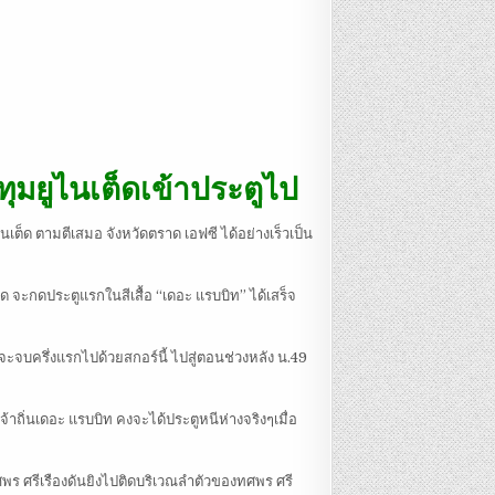
ุมยูไนเต็ดเข้าประตูไป
เต็ด ตามตีเสมอ จังหวัดตราด เอฟซี ได้อย่างเร็วเป็น
ด จะกดประตูแรกในสีเสื้อ “เดอะ แรบบิท” ได้เสร็จ
จะจบครึ่งแรกไปด้วยสกอร์นี้ ไปสู่ตอนช่วงหลัง น.49
าถิ่นเดอะ แรบบิท คงจะได้ประตูหนีห่างจริงๆเมื่อ
ทรศพร ศรีเรืองดันยิงไปติดบริเวณลำตัวของทศพร ศรี