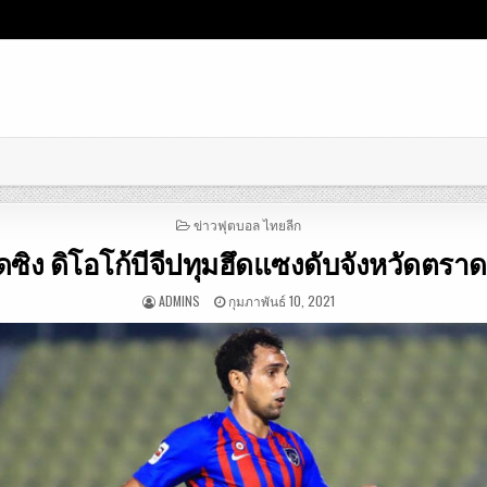
POSTED
ข่าวฟุตบอล ไทยลีก
IN
ิดซิง ดิโอโก้บีจีปทุมฮึดแซงดับจังหวัดตรา
ADMINS
กุมภาพันธ์ 10, 2021