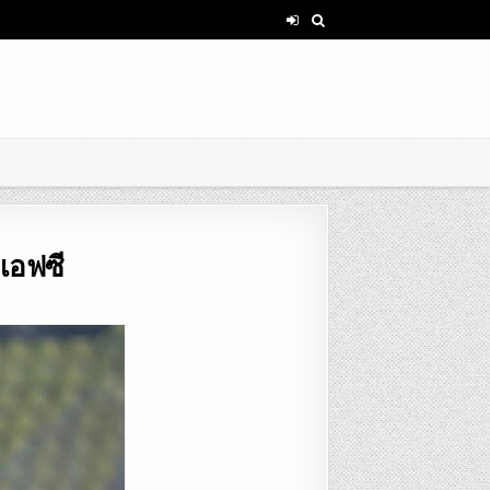
ดเอฟซี