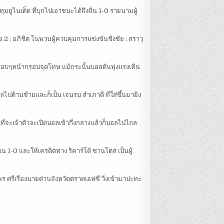
ุมยูไนเต็ด ที่บุกไปเอาชนะได้ถึงถิ่น 1-0 รายนามผู้
วิดีโอ 2 : อภิชิต โนพวนผู้ควบคุมการแข่งขันชิงชัย : สราวุ
ขวารอบๆหน้ากรอบจุดโทษ แม้กระนั้นบอลดันพุ่งแรงเหิน
ไปด้านซ้ายและก็เป็น เจนรบ สำเภาดี ที่ใส่ขึ้นมายิง
ี่จะเจ้าตัวจะเปิดบอลเข้ากึ่งกลางแล้วก็บอลไปไถล
่อน 1-0 และให้เครดิตทาง ริคาร์โด้ ซานโตส เป็นผู้
ศพร ศรีเรืองนายด่านจังหวัดตราดเอฟซี วิ่งเข้ามาปะทะ