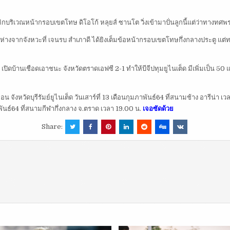
ีคิกบริเวณหน้ากรอบเขตโทษ ดิโอโก้ หลุยส์ ซานโต วิ่งเข้ามาปั่นลูกนี้แต่ว่าทางทศพร
นำห่างจากจังหวะที่ เจนรบ สำเภาดี ได้ยิงเต็มข้อหน้ากรอบเขตโทษกึ่งกลางประตู แต่ท
 เปิดบ้านเชือดเอาชนะ จังหวัดตราดเอฟซี 2-1 ทำให้บีจีปทุมยูไนเต็ด มีเพิ่มเป็น 50 
ือน จังหวัดบุรีรัมย์ยูไนเต็ด วันเสาร์ที่ 13 เดือนกุมภาพันธ์64 ที่สนามช้าง อารีน่า
ภาพันธ์64 ที่สนามกีฬากึ่งกลาง จ.ตราด เวลา 19.00 น.
เจอซัดด้วย
Share: