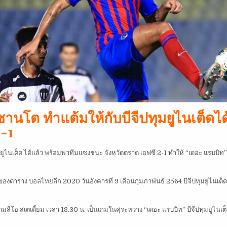
ส์ ซานโต ทำแต้มให้กับบีจีปทุมยูไนเต็ด
-1
มยูไนเต็ด ได้แล้ว พร้อมพาทีมแซงชนะ จังหวัดตราด เอฟซี 2-1 ทำให้ “เดอะ แรบบิท” เก็
น 15 ของตาราง บอลไทยลีก 2020 วันอังคารที่ 9 เดือนกุมภาพันธ์ 2564 บีจีปทุมยูไนเ
มลีโอ สเตเดี้ยม เวลา 18.30 น. เป็นเกมในคุ่ระหว่าง “เดอะ แรบบิท” บีจีปทุมยูไนเต็ดผู