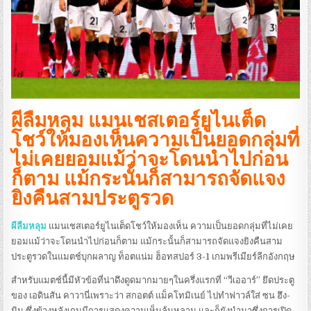
ผีลืมหลุม แมนเชสเตอร์ยูไนเต็ด
โชว์ให้มองเห็นความเป็นยอดกลุ่มที่
ไม่เคยยอมแม้ว่าจะโดนนำไปก่อน
ก็ตาม แม้กระนั้นก็สามารถจัดแจง
ยิงคืนสามประตูรวด
ผีลืมหลุม
แมนเชสเตอร์ยูไนเต็ดโชว์ให้มองเห็น ความเป็นยอดกลุ่มที่ไม่เคย
ยอมแม้ว่าจะโดนนำไปก่อนก็ตาม แม้กระนั้นก็สามารถจัดแจงยิงคืนสาม
ประตูรวดในแมตช์บุกผลาญ ท็อตแน่ม ฮ็อทสปอร์ 3-1 เกมพรีเมียร์ลีกอังกฤษ
สำหรับแมตช์นี้มีหัวข้อที่น่าดึงดูดมากมายๆในครึ่งแรกที่ “วีเออาร์” ยึดประตู
ของ เอดินสัน คาวานี่เพราะว่า สกอตต์ แม็คโทมิเนย์ ไปทำฟาวล์ใส่ ซน ฮึง-
มิน ซึ่งข้างหลังเกมมีการแสดงความเห็นล้นหลาม และก็ยังนำมาซึ่งการเปิด