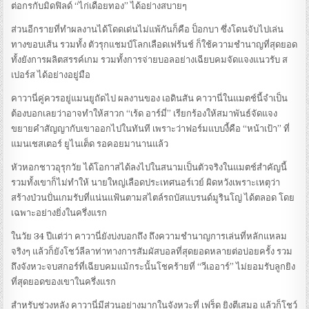
ต่อกรกับมิดฟิลด์ “ไก่เดือยทอง” ได้อย่างสบายๆ
ส่วนอีกรายที่ทำผลงานได้โดดเด่นไม่แพ้กันก็คือ ป็อกบา ซึ่งโดนจับไปเล่น
ทางขอบเส้น รวมทั้ง ตัวรุกแชมป์โลกเลือดเฟร้นช์ ก็ใช้ความชำนาญที่สุดยอด
ทั้งยังการผลิตสรรค์เกม รวมทั้งการจ่ายบอลอย่างเฉียบคมจัดแจงแนวรับ ส
เปอร์ส ได้อย่างอยู่มือ
คาวานี่คู่ควรอยู่แมนยูถัดไป ผลงานของ เอดินสัน คาวานี่ในแมตช์นี้จำเป็น
ต้องบอกเลยว่าอาจทำให้สาวก “เร้ด อาร์มี่” เรียกร้องให้สมาพันธ์จัดแจง
ขยายคำสัญญากับเขาออกไปในทันที เพราะว่าฟอร์มแบบงี้คือ “หน้าเป้า” ที่
แมนเชสเตอร์ ยูไนเต็ด รอคอยมานานแล้ว
หัวหอกชาวอุรุกวัย ได้โอกาสได้ลงไปในสนามเป็นตัวจริงในแมตช์สำคัญนี้
รวมทั้งเขาก็ไม่ทำให้ นายใหญ่เลือดประเทศนอร์เวย์ ผิดหวังเพราะเหตุว่า
สร้างป่วนปั่นเกมรับที่แน่นแฟ้นตามสไตล์รถบัสแบรนด์มูรินโญ่ ได้ตลอด โดย
เฉพาะอย่างยิ่งในครึ่งแรก
ในวัย 34 ปีแต่ว่า คาวานี่ยังบ่งบอกถึง ถึงความชำนาญการเล่นที่หลักแหลม
จริงๆ แล้วก็ยังโชว์ลีลาท่าทางการสัมผัสบอลที่สุดยอดหลายต่อบ่อยครั้ง รวม
ถึงจังหวะจบสกอร์ที่เฉียบคมแม้กระนั้นโชคร้ายที่ “วีเออาร์” ไม่ยอมรับลูกยิง
ที่สุดยอดของเขาในครึ่งแรก
สำหรับช่วงหลัง คาวานี่มีส่วนอย่างมากในจังหวะที่ เฟร็ด ยิงตีเสมอ แล้วก็โชว์