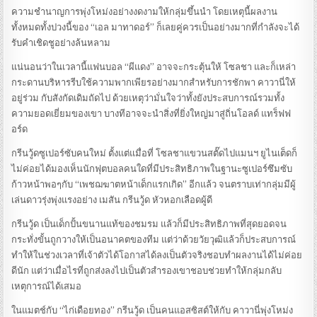
ความชำนาญการพุ่งโหม่งอย่างงดงามให้กลุ่มขึ้นนำ โดยเหตุนี้ผลงาน
ทั้งหมดทั้งปวงนี้ของ “เอล มาทาดอร์” ก็เลยคู่ควรเป็นอย่างมากที่กำลังจะได้
รับคำเชิดชูอย่างล้นหลาม
แน่นอนว่าในเวลานี้แฟนบอล “ผีแดง” อาจจะกระตุ้นให้ โซลชา และก็เหล่า
กระดานบริหารรีบใช้ความพากเพียรอย่างมากสำหรับการชักพา คาวานี่ให้
อยู่ร่วม กับสังกัดเดิมถัดไป ด้วยเหตุว่ามั่นใจว่าทั้งยังประสบการณ์รวมทั้ง
ความยอดเยี่ยมของเขา บางทีอาจจะนำสิ่งที่ยิ่งใหญ่มาสู่ถิ่นโอลด์ แทร็ฟฟ
อร์ด
กรีนวู้ดซูเปอร์ซับคนใหม่ ตั้งแต่แมื่อที่ โซลชาแขวนสตั๊ดไปแมนฯ ยูไนเต็ดก็
ไม่ค่อยได้มองเห็นนักฟุตบอลคนใดที่มีประสิทธิภาพในฐานะซูเปอร์ซึมซับ
ก้าวหน้าพอๆกับ “เพชฌฆาตหน้าเด็กแรกเกิด” อีกแล้ว จนตราบเท่ากลุ่มมีผู้
เล่นดาวรุ่งพุ่งแรงอย่าง เมสัน กรีนวู้ด หัวหอกเลือดผู้ดี
กรีนวู้ด เป็นเด็กปั้นขนานแท้ของชมรม แล้วก็มีประสิทธิภาพที่สุดยอดจน
กระทั่งขั้นถูกวางให้เป็นอนาคตของทีม แต่ว่าด้วยวัยวุฒิแล้วก็ประสบการณ์
ทำให้ในช่วงเวลาที่เจ้าตัวได้โอกาสได้ลงเป็นตัวจริงชอบทำผลงานได้ไม่ค่อย
ดีนัก แต่ว่าเมื่อไรที่ถูกส่งลงไปเป็นตัวสำรองเขาชอบช่วยทำให้กลุ่มกลับ
เหตุการณ์ได้เสมอ
ในแมตช์กับ “ไก่เดือยทอง” กรีนวู้ด เป็นคนแอสซิสต์ให้กับ คาวานี่พุ่งโหม่ง