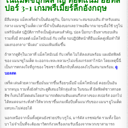
ปอร์ 3-1 เกมพรีเมียร์ลีกอังกฤษ
ผีลืมหลุม แม็คเฟร็ดจำเป็นต้องคู่กัน, ป็อกบาเหมาะสมขอบเส้น สำหรับแดน
กลาง แมนฯยูไนเต็ด เวลานี้จำเป็นต้องบอกเลยว่าพอดีมากมายๆเมื่อใช้ บรูโน่
แฟร์นันด์ส ปฏิบัติภารกิจเป็นผู้เล่นคนสำคัญ, ปอล ป็อกบา ยืนทางขอบเส้น
รวมทั้งมี สกอตต์ แม็คโทมิเนย์ กับ เฟร็ด รอปฏิบัติหน้าที่ยืนแพ็คคู่เพื่อทำให้
แผงกองกลาง “ผีแดง” แน่นแฟ้นเพิ่มขึ้น
ถ้าหากดูดีๆในเวลาที่ แม็คโทมิเนย์ กับ เฟร็ด ไม่ได้ลงเล่นพร้อม แผงมิดฟิลด์
ของ แมนฯยูไนเต็ด จะออกจะหละหลวมๆไม่แข็งแกร่งเท่าไรนัก โดยเหตุนี้นี่
เป็นการตกลงใจที่ถูกของ โซลชา ที่เลือกจับทั้งสองลงไปในสนามพร้อม,
ดู
บอลสด
เฟร็ด เล่นด้วยความเชื่อมั่นมากขึ้นเรื่อยๆเมื่อมี แม็คโทมิเนย์ คอยเป็นอัน
มากหนุน รวมทั้งยังทำประตูตีเสมอให้กลุ่มด้วย ในขณะที่ มิดฟิลด์ชาวสกอต
ติช ก็เล่นได้โดดเด่นโดยสามารถตัดเกมดินแดนกึ่งกลางของ สเปอร์ส ออกไป
ได้หมดจนกระทั่งทำให้พวกเขาขึ้นเกมเพื่อบีบคั้นแนวรับของ แมนฯ ยูไนเต็ด
แทบจะไม่ค่อยได้
นอกเหนือจากนั้นทั้งคู่คนยังช่วยปรับ บรูโน่, มาร์คัส แรชฟอร์ด รวมทั้ง ป็อก
บา ไม่จำเป็นที่จะต้องมาวิตกกังวลเรื่องเกมรับเนื่องจากพวกเขาสามารถ