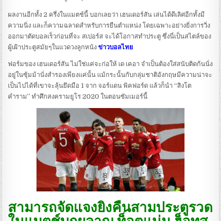
ผลงานอีกทั้ง 2 ครึ่งในแมตช์นี้ บอกเลยว่า เฮนเดอร์สัน เล่นได้ดีเลิศอีกทั้งมี
ความนิ่ง และก็ความฉลาดสำหรับการยืนตำแหน่ง โดยเฉพาะอย่างยิ่งการวิ่ง
ออกมาตัดบอลเร็วก่อนที่จะ สเปอร์ส จะได้โอกาสทำประตู ซึ่งนี่เป็นสไตล์ของ
ผู้เฝ้าประตูสมัยๆในแวดวงลูกหนัง
ข่าวบอลไทย
ฟอร์มของ เฮนเดอร์สัน ไม่ใช่แค่จะก่อให้ เด เคอา จำเป็นต้องใส่สนับติดก้นนั่ง
อยู่ในซุ้มม้านั่งสำรองเพียงแค่นั้น แม้กระนั้นกับกลุ่มชาติอังกฤษมีความน่าจะ
เป็นไปได้ที่เขาจะลุ้นยึดมือ 1 จาก จอร์แดน พิคฟอร์ด แล้วก็นำ “สิงโต
คำราม” ทำศึกสงครามยูโร 2020 ในตอนซัมเมอร์นี้
สามารถจัดแจงยิงคืนสามประตูรวด
ในแมตช์บุกผลาญ ท็อตแน่ม ฮ็อทส