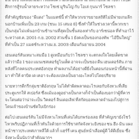
ศึกการสู้รบน้ำลายระหว่าง โชเซ่ มูรินโญ่ กับ โอเล่ กุนนาร์ โซลชา
ที่สำคัญชัยของ “ผีแดง” ในแมตช์นี้ ทำให้พวกเขาขยายสถิติไม่มีพ่ายเกมลีก
นอกบ้านเพิ่มเป็น 23 เกม (ชนะ 15 เสมอ 8) ซึ่งทำให้ในช่วงเวลานี้พวกเขา
เป็นกลุ่มไม่แพ้นอกบ้านช้านานที่สุดเป็นชั้นสองเท่ากับ อาร์เซน่อล ที่ทำเอาไว้
ระหว่างส.ค. 2001-ก.ย. 2002 ส่วนชั้น 1 ยังคงเป็นของกองทัพ “ไอ้ปืนใหญ่”
ที่ทำเป็น 27 แมตช์ระหว่างม.ย. 2003-เดือนกันยายน 2004
เฮนเดอร์สันเหมาะสมมือ 1 ดูเหมือนกับว่า โซลชา จะตกลงใจโดยเด็ดขาด
แล้วว่ามือ 1 ของ แมนเชสเตอร์ยูไนเต็ด อาจจะเป็นของ ดีน เฮนเดอร์สัน ภาย
หลังที่โกลคนประเทศอังกฤษ ทำผลงานได้อย่างดียิ่งในตอนก่อนหน้านี้ที่ผ่าน
มา ทำให้ ดาบิด เด เคอา จะต้องแปลงเป็นยางอะไหล่ไปโดยปริยาย
นายทวารดีกรีกลุ่มชาติอังกฤษ ไม่ได้ทำผิดพลาดอะไรเลยกับจังหวะที่เสีย
ประตูแรกให้ สเปอร์ส ซึ่งแม้มองดูอย่างเป็นกลางก็จำเป็นต้องบอกว่าผู้ที่ควร
จะโดนต่อว่าน่าจะเป็น วิคตอร์ ลินเดอเลิฟ ที่สกัดบอลพลาดจำนองไปสู่การ
โดนเจ้าของบ้านซัดใบเบิกร่อง
ต่อไป เฮนเดอร์สัน ไม่มีจังหวะไหนที่เล่นได้บกพร่องเลย ที่สำคัญเขายังโชว์
ไหวพริบปฏิภาณที่เร็วทันใจด้วยการใช้ขาสกัดจังหวะยิงของ ซน ฮึง-มิน แผง
หน้าชาวประเทศเกาหลีใต้ แล้วก็ แฮร์รี่ เคน ศูนย์หน้าเลือดผู้ดี ได้ดีเยี่ยม ซึ่ง
จังหวะนั้นนับว่าสำคัญมากๆ