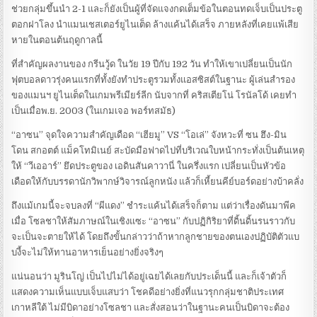
ช่วยกลุ่มขึ้นนำ 2-1 และก็ยังเป็นผู้ที่จัดแจงกดเต็มข้อในตอนทดเจ็บเป็นประตู
ตอกฝาโลง นำแมนเชสเตอร์ยูไนเต็ด ล้างแค้นได้เสร็จ ภายหลังที่เคยแพ้เสีย
หายในตอนต้นฤดูกาลนี้
ที่สำคัญผลงานของ กรีนวู้ด ในวัย 19 ปีกับ 192 วัน ทำให้เขาเปลี่ยนเป็นนัก
ฟุตบอลดาวรุ่งคนแรกที่ทั้งยังทำประตูรวมทั้งแอสซิสต์ในฐานะ ผู้เล่นสำรอง
ของแมนฯ ยูไนเต็ดในเกมพรีเมียร์ลีก นับจากที่ คริสเตียโน่ โรนัลโด้ เคยทำ
เป็นเมื่อพ.ย. 2003 (ในเกมเจอ พอร์ทสมัธ)
“อาซน” จุดใจความสำคัญเดือด “เฮียมู” VS “โอเล่” จังหวะที่ ซน ฮึง-มิน
โดน สกอตต์ แม็คโทมิเนย์ สะบัดมือฟาดไปที่บริเวณใบหน้ากระทั่งเป็นต้นเหตุ
ให้ “วีเออาร์” ยึดประตูของ เอดินสันคาวานี่ ในครึ่งแรก เปลี่ยนเป็นหัวข้อ
เดือดให้กับบรรดานักวิพากษ์วิจารณ์ลูกหนัง แล้วก็เหี้ยนคีย์บอร์ดอย่างบ้าคลั่ง
ถึงแม้เกมนี้จะจบลงที่ “ผีแดง” ชำระแค้นได้เสร็จก็ตาม แต่ว่าเรื่องดันมาพีค
เมื่อ โซลชาให้สัมภาษณ์ในเชิงแซะ “อาซน” กับปฏิกิริยาที่ดิ้นดิ้นรนราวกับ
จะเป็นจะตายให้ได้ โดยถึงขั้นกล่าวว่าถ้าหากลูกชายของตนเองปฏิบัติตัวแบ
บงี้จะไม่ให้ทานอาหารเย็นอย่างยิ่งจริงๆ
แน่นอนว่า มูรินโญ่ เป็นไปไม่ได้อยู่เฉยได้เลยกับประเด็นนี้ และก็เจ้าตัวก็
แสดงความเห็นแบบเจ็บแสบว่า โชคดีอย่างยิ่งที่แนวรุกกลุ่มชาติประเทศ
เกาหลีใต้ ไม่มีบิดาอย่างโซลชา และสั่งสอนว่าในฐานะคนเป็นบิดาจะต้อง