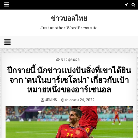
ข่าวบอลไทย
Just another WordPress site
POSTED
ข่าวฟุตบอล
IN
ปีกรายนี้ นักข่าวแบ่งปันสิ่งที่เขาได้ยิน
จาก ‘คนในบาร์เซโลน่า’ เกี่ยวกับเป้า
หมายหนึ่งของอาร์เซนอล
ADMINS
ธันวาคม 24, 2022