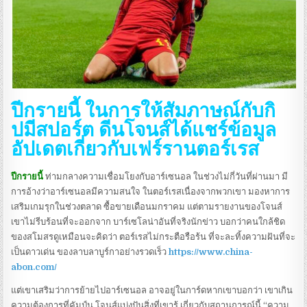
ปีกรายนี้ ในการให้สัมภาษณ์กับกิ
ปมีสปอร์ต ดีนโจนส์ได้แชร์ข้อมูล
อัปเดตเกี่ยวกับเฟร์รานตอร์เรส
ปีกรายนี้
ท่ามกลางความเชื่อมโยงกับอาร์เซนอล ในช่วงไม่กี่วันที่ผ่านมา มี
การอ้างว่าอาร์เซนอลมีความสนใจ ในตอร์เรสเนื่องจากพวกเขา มองหาการ
เสริมเกมรุกในช่วงตลาด ซื้อขายเดือนมกราคม แต่ตามรายงานของโจนส์
เขาไม่รีบร้อนที่จะออกจาก บาร์เซโลน่าอันที่จริงนักข่าว บอกว่าคนใกล้ชิด
ของสโมสรดูเหมือนจะคิดว่า ตอร์เรสไม่กระตือรือร้น ที่จะละทิ้งความฝันที่จะ
เป็นดาวเด่น ของลาบลาบูร์กาอย่างรวดเร็ว
https://www.china-
abon.com/
แต่เขาเสริมว่าการย้ายไปอาร์เซนอล อาจอยู่ในการ์ดหากเขาบอกว่า เขาเกิน
ความต้องการที่คัมป์นู โจนส์แบ่งปันสิ่งที่เขารู้ เกี่ยวกับสถานการณ์นี้ “ความ