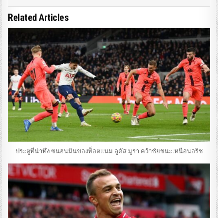
Related Articles
ประตูที่น่าทึ่ง ซนฮนมินของท็อตแนม ลูคัส มูร่า คว้าชัยชนะเหนือนอริช