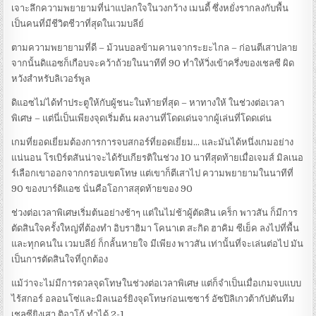
เจาะลึกความพยายามที่น่าแปลกใจในวงกว้าง เมนดี้ ซึ่งหยั่งรากลงกับพื้น
เป็นคนที่มีชีวิตชีวาที่สุดในเวมบลีย์
ตามความพยายามที่ดี – ม้วนบอลข้ามคานจากระยะไกล – ก่อนตีเสาปลาย
จากนั้นดิแอซก็เกือบจะคว้าถ้วยในนาทีที่ 90 ทำให้วิ่งเข้าครึ่งของเชลซี ผิด
หวังสำหรับลิเวอร์พูล
ดิแอซไม่ได้ทำประตูให้กับผู้ชนะในท้ายที่สุด – หาทางให้ ในช่วงต่อเวลา
พิเศษ – แต่นี่เป็นเพียงจุดเริ่มต้น ผลงานที่โดดเด่นจากผู้เล่นที่โดดเด่น
เกมที่ยอดเยี่ยมต้องการการจบสกอร์ที่ยอดเยี่ยม… และมันได้หนึ่งเกมอย่าง
แน่นอน โรเบิร์ตสันน่าจะได้รับเกียรติในช่วง 10 นาทีสุดท้ายเมื่อเจมส์ มิลเนอ
ร์เลือกเขาออกจากกรอบเขตโทษ แต่เขาก็ตีเสาไป ความพยายามในนาทีที่
90 ของบาร์ดิแอซ นั่นคือโอกาสสุดท้ายของ 90
ช่วงต่อเวลาพิเศษเริ่มต้นอย่างช้าๆ แต่ในไม่ช้าผู้ตัดสิน เคร็ก พาวสัน ก็มีการ
ตัดสินใจครั้งใหญ่ที่ต้องทำ อิบราฮิมา โคนาเต สะกิด ฮาคิม ซีเย็ค ลงไปที่พื้น
และทุกคนใน เวมบลีย์ ก็กลั้นหายใจ มีเพียง พาวสัน เท่านั้นที่จะเล่นต่อไป มัน
เป็นการตัดสินใจที่ถูกต้อง
แม้ว่าจะไม่มีการดวลจุดโทษในช่วงต่อเวลาพิเศษ แต่ก็จำเป็นเมื่อเกมจบแบบ
ไร้สกอร์ อลอนโซ่และมิลเนอร์ยิงจุดโทษก่อนเซซาร์ อัซปิลิเกวต้ากัปตันทีม
เชลซียิงเสา ติอาโก้ ทำได้ 2-1