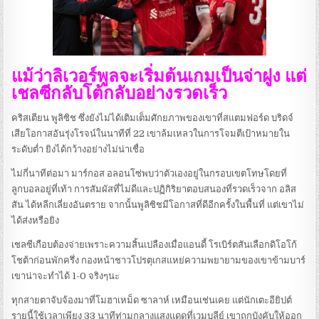
แม้ว่าลิเวอร์พูลจะเริ่มต้นเกมเป็นจ่าฝูง แต่
เชลซีกลับโต้กลับอย่างรวดเร็ว
คริสเตียน พูลิซิช ซึ่งยังไม่ได้เติมเต็มศักยภาพของเขาที่สแตมฟอร์ด บริดจ์
เสียโอกาสอันรุ่งโรจน์ในนาทีที่ 22 เขาล้มเหลวในการโจมตีเป้าหมายใน
ระดับต่ำ ยิงได้กว้างอย่างไม่น่าเชื่อ
ไม่กี่นาทีต่อมา มาร์กอส อลอนโซ่พบว่าตัวเองอยู่ในกรอบเขตโทษโดยที่
ลูกบอลอยู่ที่เท้า การสัมผัสที่ไม่ดีและปฏิกิริยาตอบสนองที่รวดเร็วจาก อลิส
สัน ได้หลีกเลี่ยงอันตราย จากนั้นพูลิซิชมีโอกาสที่ดีอีกครั้งในพื้นที่ แต่เขาไม่
ได้ส่งหรือยิง
เชลซีเกือบต้องจ่ายเพราะความสิ้นเปลืองเมื่อแอนดี้ โรเบิร์ตสันเลือกดิโอโก้
โชต้าก่อนพักครึ่ง กองหน้าชาวโปรตุเกสแหย่ความพยายามของเขาข้ามบาร์
เขาน่าจะทำได้ 1-0 จริงๆนะ
ทุกสายตาจับจ้องมาที่โมฮาเหม็ด ซาลาห์ เหมือนเช่นเคย แต่นักเตะอียิปต์
รายนี้ใช้เวลาเพียง 33 นาทีท่ามกลางแสงแดดที่เวมบลีย์ เขาถูกบังคับให้ออก