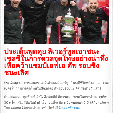
ประเด็นพูดคุย ลิเวอร์พูลเอาชนะ
เชลซีในการดวลจุดโทษอย่างน่าทึ่ง
เพื่อคว้าแชมป์เอฟเอ คัพ รอบชิง
ชนะเลิศ
ประเด็นพูดคุย การเสนอราคาสี่เท่าของลิเวอร์พูลยังคงมีชีวิตหลังจากเอาชนะ
เชลซีในการดวลจุดโทษในศึกเอฟเอ คัพรอบชิงชนะเลิศเมื่อบ่ายวันเสาร์
มันเป็นจังหวะสุดท้ายที่เร้าใจที่เวมบลีย์ มีความพยายามในการทำประตูเกือบ
30 ครั้ง แต่ไม่มีทีมใดทำสำเร็จก่อนที่จะมีการยิง จบสกอร์ 6-5 ให้กับหงส์แดง
โดย คอสตัส จิมิกาส ทำประตูชัยให้ทีมได้
ฉลองชัยชนะ