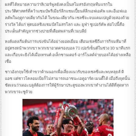
ผลที่ได้หมายความว่าลิเวอร์พูลยังคงเป็นสโมสรอังกฤษทีมแรกใน
ประวัติศาสตร์ที่คว้าแชมป์พรีเมียร์ลีกแชมเปี้ยนส์ลีกเอฟเอคัพ และอีเอฟแอ
ลคัพในฤดูกาลเดียวกันได้ ในขณะเดียวกัน เชลซีจะจบแคมเปญด้วยสองถ้วย
รางวัล ได้แก่ ฟุตบอลชิงแชมป์สโมสรโลก และ ยูฟ่า ซูเปอร์คัพ ต่อไปนี้คือ
ประเด็นสำคัญจากช่วงบ่ายที่เดือดพล่านที่เวมบลีย์
หงส์แดงเริ่มต้นการแข่งขันได้อย่างยอดเยี่ยม เตือนเชลซีถึงภารกิจมหึมาที่
อยู่ตรงหน้าพวกเขา พวกเขาอวดครองบอล 71 เปอร์เซ็นต์ในช่วง 10 นาทีแรก
และเกือบจะยิงได้เมื่อเทรนต์ อเล็กซานเดอร์-อาร์โนลด์จ่ายบอลได้อย่างเหลือ
เชื่อ
ชาวอังกฤษใช้เท้าขวาด้านนอกเพื่อเลี่ยงแนวรับของเชลซีและพบหลุยส์ ดิ
แอซ แต่ชาวโคลอมเบียก็ไม่สามารถเอาชนะเอดูอาร์ด เมนดี้ได้ เมื่อถึงจุดนั้น
ชัดเจนว่าเดอะบลูส์ต้องการให้ผู้รักษาประตูของพวกเขาทำงานได้ดีที่สุดหาก
พวกเขาจะชูถ้วย