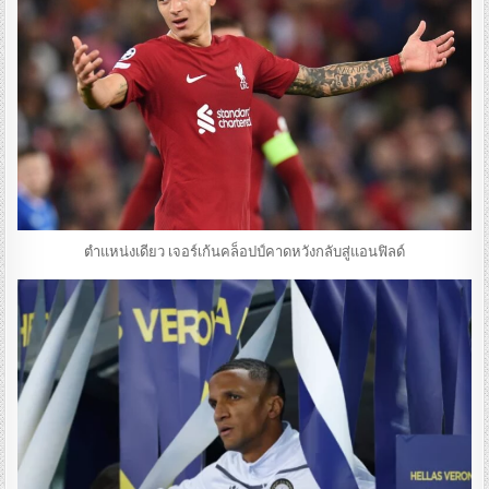
ตำแหน่งเดียว เจอร์เก้นคล็อปป์คาดหวังกลับสู่แอนฟิลด์