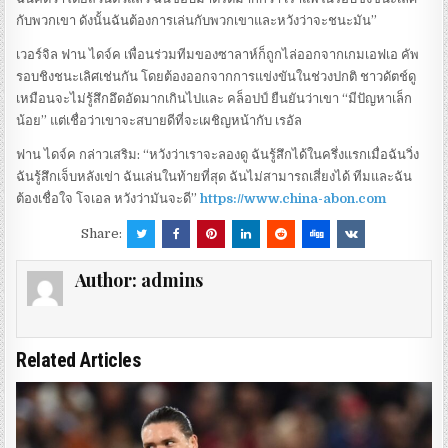
กับพวกเขา ดังนั้นฉันต้องการเล่นกับพวกเขาและหวังว่าจะชนะมัน”
เวอร์จิล ฟาน ไดจ์ค เพื่อนร่วมทีมของซาลาห์ก็ถูกไล่ออกจากเกมเอฟเอ คัพ
รอบชิงชนะเลิศเช่นกัน โดยต้องออกจากการแข่งขันในช่วงปกติ ชาวดัตช์ดู
เหมือนจะไม่รู้สึกอึดอัดมากเกินไปและ คล็อปป์ ยืนยันว่าเขา “มีปัญหาเล็ก
น้อย” แต่เชื่อว่าเขาจะสบายดีที่จะเผชิญหน้ากับ เรอัล
ฟาน ไดจ์ค กล่าวเสริม: “หวังว่าเราจะลองดู ฉันรู้สึกได้ในครึ่งแรกเมื่อฉันวิ่ง
ฉันรู้สึกเจ็บหลังเข่า ฉันเล่นในท้ายที่สุด ฉันไม่สามารถเสี่ยงได้ ทีมและฉัน
ต้องเชื่อใจ โจเอล หวังว่ามันจะดี”
https://www.china-abon.com
Share:
Author:
admins
Related Articles