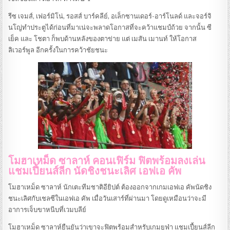
รีซ เจมส์, เฟอร์มิโน่, รอสส์ บาร์คลีย์, อเล็กซานเดอร์-อาร์โนลด์ และจอร์จิ
นโญ่ทำประตูได้ก่อนที่มาเน่จะพลาดโอกาสที่จะคว้าแชมป์ถ้วย จากนั้น ซี
เย็ค และ โชตา ก็พบด้านหลังของตาข่าย แต่ เมสัน เมานท์ ให้โอกาส
ลิเวอร์พูล อีกครั้งในการคว้าชัยชนะ
โมฮาเหม็ด ซาลาห์ คอนเฟิร์ม ฟิตพร้อมลงเล่น
แชมเปี้ยนส์ลีก นัดชิงชนะเลิศ เอฟเอ คัพ
โมฮาเหม็ด ซาลาห์ นักเตะทีมชาติอียิปต์ ต้องออกจากเกมเอฟเอ คัพนัดชิง
ชนะเลิศกับเชลซีในเอฟเอ คัพ เมื่อวันเสาร์ที่ผ่านมา โดยดูเหมือนว่าจะมี
อาการเจ็บขาหนีบที่เวมบลีย์
โมฮาเหม็ด ซาลาห์ยืนยันว่าเขาจะฟิตพร้อมสำหรับเกมยูฟ่า แชมเปี้ยนส์ลีก