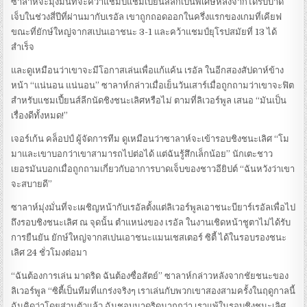
ซาลาห์จะมุ่งมั่นที่จะคว้าแชมป์แชมเปี้ยนส์ลีกเป็นพิเศษหลังจากได้รับบาด
เจ็บในช่วงสี่ปีที่ผ่านมากับเรอัล เขาถูกถอดออกในครึ่งแรกของเกมที่เคียฟ
ขณะที่ยักษ์ใหญ่จากสเปนเอาชนะ 3-1 และคว้าแชมป์ยุโรปสมัยที่ 13 ได้
สำเร็จ
และดูเหมือนว่าเขาจะมีโอกาสเล่นเพื่อแก้แค้น เรอัล ในอีกสองสัปดาห์ข้าง
หน้า “แน่นอน แน่นอน” ซาลาห์กล่าวเมื่อเย็นวันเสาร์เมื่อถูกถามว่าเขาจะฟิต
สำหรับแชมเปี้ยนส์ลีกนัดชิงชนะเลิศหรือไม่ ตามที่ลิเวอร์พูล เสนอ “มันเป็น
เรื่องดีทั้งหมด!”
เจอร์เก้น คล็อปป์ ผู้จัดการทีม ดูเหมือนว่าซาลาห์จะเข้ารอบชิงชนะเลิศ “โม
มาและเขาบอกว่าเขาสามารถไปต่อได้ แต่ฉันรู้สึกเล็กน้อย” นักเตะชาว
เยอรมันบอกเมื่อถูกถามเกี่ยวกับอาการบาดเจ็บของชาวอียิปต์ “ฉันหวังว่าเขา
จะสบายดี”
ซาลาห์มุ่งมั่นที่จะเผชิญหน้ากับเรอัลตั้งแต่ลิเวอร์พูลเอาชนะบียาร์เรอัลเพื่อไป
ถึงรอบชิงชนะเลิศ ณ จุดนั้น ตำแหน่งของ เรอัล ในงานเชิดหน้าชูตาไม่ได้รับ
การยืนยัน ยักษ์ใหญ่จากสเปนเอาชนะแมนเชสเตอร์ ซิตี้ ได้ในรอบรองชนะ
เลิศ 24 ชั่วโมงต่อมา
“ฉันต้องการเล่น มาดริด ฉันต้องซื่อสัตย์” ซาลาห์กล่าวหลังจากชัยชนะของ
ลิเวอร์พูล “ซิตี้เป็นทีมที่แกร่งจริงๆ เราเล่นกับพวกเขาสองสามครั้งในฤดูกาลนี้
ฉันคิดว่าโดยส่วนตัวแล้ว ฉันชอบมาดริดมากกว่า เราแพ้ในรอบชิงชนะเลิศ