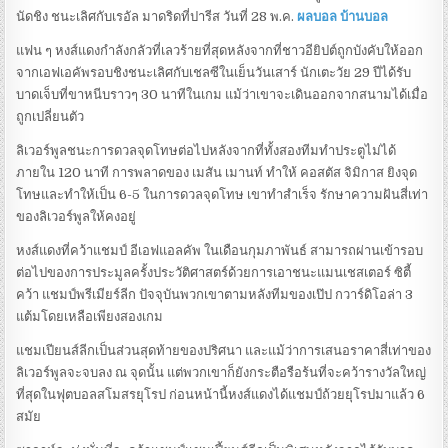
นัดชิง ชนะเลิศกับเรอัล มาดริดที่ปารีส วันที่ 28 พ.ค.
ผลบอล บ้านบอล
แฟน ๆ หงส์แดงกำลังกลัวที่เลวร้ายที่สุดหลังจากที่ชาวอียิปต์ถูกบังคับให้ออก
จากเอฟเอคัพรอบชิงชนะเลิศกับเชลซีในเย็นวันเสาร์ นักเตะวัย 29 ปีได้รับ
บาดเจ็บที่ขาหนีบราวๆ 30 นาทีในเกม แม้ว่าเขาจะเดินออกจากสนามได้เมื่อ
ถูกเปลี่ยนตัว
ลิเวอร์พูลชนะการดวลจุดโทษต่อไปหลังจากที่ทั้งสองทีมทำประตูไม่ได้
ภายใน 120 นาที การพลาดของ เมสัน เมานท์ ทำให้ คอสตัส จิมิกาส ยิงจุด
โทษและทำให้เป็น 6-5 ในการดวลจุดโทษ เขาทำสำเร็จ รักษาความฝันสี่เท่า
ของลิเวอร์พูลให้คงอยู่
หงส์แดงที่คว้าแชมป์ อีเอฟแอลคัพ ในเดือนกุมภาพันธ์ สามารถผ่านเข้ารอบ
ต่อไปของการประมูลครั้งประวัติศาสตร์ด้วยการเอาชนะแมนเชสเตอร์ ซิตี้
คว้า แชมป์พรีเมียร์ลีก ปัจจุบันพวกเขาตามหลังทีมของเป๊ป กวาร์ดิโอล่า 3
แต้มโดยเหลือเพียงสองเกม
แชมเปียนส์ลีกเป็นส่วนสุดท้ายของปริศนา และแม้ว่าการเสนอราคาสี่เท่าของ
ลิเวอร์พูลจะจบลง ณ จุดนั้น แต่พวกเขาก็ยังกระตือรือร้นที่จะคว้ารางวัลใหญ่
ที่สุดในฟุตบอลสโมสรยุโรป ก่อนหน้านี้หงส์แดงได้แชมป์ถ้วยยุโรปมาแล้ว 6
สมัย