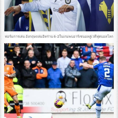
ฟอร์มการเล่น อังกฤษถล่มอิหร่าน 6-2ในเกมพบอาร์เซนอลสู่เวทีฟุตบอลโลก