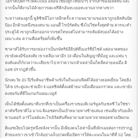
โอกาสเปิดการให้คะแนน อลอนโซ่ยิงลูกโทษเบาๆ จากเสาของอลิสสัน และ
จากนั้นก็ตีงานไม้ด้วยการเตะฟรีคิกอันทะเยอทะยานจากทางขวา
ระหว่างสองลูกนี้ พูลิซิชมีโอกาสอีกครั้ง ความพยายามของเขาถูกอลิสสันปัด
ป้อง อีกด้านหนึ่งของสนาม แอนดี้ โรเบิร์ตสัน ซึ่งไม่ใช่ครั้งสุดท้าย ควรจะทำ
ประตูได้ เขาถูกเลือกออกจากเขตโทษแต่ไม่สามารถสัมผัสบอลได้อย่าง
เหมาะสม ความตึงเครียดก็เพิ่มขึ้น
ซาลาห์ได้รับการยกย่องว่าเป็นกษัตริย์อียิปต์ที่เมอร์ซีย์ไซด์ แต่อนาคตของ
เขายังคงมีข้อสงสัย เขาเหลือเวลาอีก 13 เดือนในสัญญาที่มีอยู่ และแฟน ๆ
หงส์แดงก็กังวลว่าจะเสียเขาไป ทว่าความกลัวเหล่านั้นก็คลี่คลายลงเมื่อ ดิ
แอซ ปรากฎตัวขึ้น
นักเตะวัย 25 ปีเริ่มต้นอาชีพค้าแข้งในถิ่นแอนฟิลด์ได้อย่างยอดเยี่ยม โดยยิง
ได้ 6 ประตูและช่วยอีก 4 แอสซิสต์ตั้งแต่ย้ายมาเมื่อเดือนมกราคม และเขายัง
คงฟอร์มที่ดีในเกมกับเดอะบลูส์
เห็นได้ชัดตั้งแต่นาทีแรกที่เขาเป็นเครื่องรางของลิเวอร์พูลกับเชลซี ไม่ใช่ซา
ลาห์หรือซาดิโอ มาเน่ ดิแอซตกเป็นเป้าหมายทางซ้ายเสมอ เช่นเดียวกับอเล็ก
ซานเดอร์-อาร์โนลด์และโรเบิร์ตสันที่พยายามตามหาเขาตลอดช่วงเปิดเกม
ดิแอซเงียบไปครู่หนึ่งหลังจากนั้น มีเพียงคนโง่เท่านั้นที่เพิกเฉยต่อการปรากฏ
ตัวของเขา เขาเข้าใกล้อย่างเจ็บปวดเพื่อเปิดการให้คะแนนในนาทีที่ 52 โดย