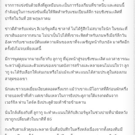
จากการแข่งขันด้วยสิ่งที่ดูเหมือนจะเป็นการร้องเรียนที่ขาหนีบ และตอนนี้
กำลังอยู่ในการแข่งขันเพื่อให้ฟิตสำหรับแชมเปียนส์ลีก รอบชิงชนะเลิศที่
ปารีสในวันที่ 28 พฤษภาคม
ข่าวดีสำหรับแฟนๆ ลิเวอร์พูลคือ ซาลาห์ ไม่ได้รู้สึกไม่สบายใจนัก ในขณะที่
เขาเดินออกจากสนาม ไม่น่าเป็นไปได้ที่เขาจะฟิตสำหรับเกมพรีเมียร์ลีกวัน
อังคารกับเซาแธมป์ตันแต่ความฝันของเขาที่จะเผชิญหน้ากับเรอัล มาดริดอีก
ครั้งยังไม่จบเพียงแค่นี้
มีการพูดคุยมากมายเกี่ยวกับ ลูกากู ที่มุ่งหน้าสู่รอบชิงชนะเลิศ แถวสาธารณะ
ระหว่างผู้เล่นและตัวแทนของเขาบดบังการสร้างและหลายคนไม่แน่ใจว่า ลูก
ากู จะได้รับเลือกให้เล่นเกมหรือไม่แม้จะทำคะแนนได้สามประตูในสองเกม
ล่าสุดของเขา
นักเตะชาวเบลเยี่ยมเงียบตลอดครึ่งแรก แม้ว่าเขาจะมีโอกาสที่ดีก่อนพักครึ่ง
จ่ายบอลเข้าที่เท้า แต่เขาล้มเหลวในการยิงประตูภายใต้แรงกดดันจาก
เวอร์จิล ฟาน ไดจ์ค ยิงประตูด้วยเท้าซ้ายข้ามคาน
นั่นใกล้เคียงกับที่ ลูกากู จะทำคะแนนให้กับลิเวอร์พูลในช่วงบ่ายที่น่าผิดหวัง
เขาถูกเปลี่ยนตัวในนาทีที่ 85
กะพริบตาแล้วคุณจะพลาด นั่นคือบันทึกในครึ่งหลังเนื่องจากทั้งสองทีมมี