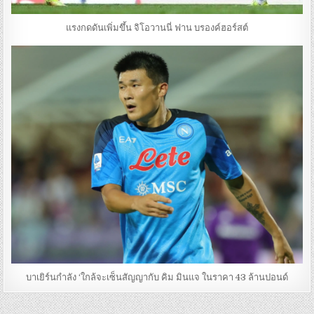
แรงกดดันเพิ่มขึ้น จิโอวานนี่ ฟาน บรองค์ฮอร์สต์
บาเยิร์นกำลัง ‘ใกล้จะเซ็นสัญญากับ คิม มินแจ ในราคา 43 ล้านปอนด์