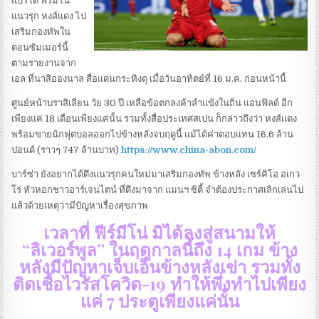
แบร์โต้ ฟีร์มีโน่
แนวรุก หงส์แดง ไป
เสริมกองทัพใน
ตอนซัมเมอร์นี้
ตามรายงานจาก
เอล ที่นาสิอองนาล สื่อแดนกระทิงดุ เมื่อวันอาทิตย์ที่ 16 ม.ค. ก่อนหน้านี้
ศูนย์หน้าบราสิเลียน วัย 30 ปี เหลือข้อตกลงค้าลำแข้งในถิ่น แอนฟิลด์ อีก
เพียงแค่ 18 เดือนเพียงแค่นั้น รวมทั้งสื่อประเทศสเปน ก็กล่าวถึงว่า หงส์แดง
พร้อมขายนักฟุตบอลออกไปข้างหลังจบฤดูนี้ แม้ได้ค่าตอบแทน 16.6 ล้าน
ปอนด์ (ราวๆ 747 ล้านบาท)
https://www.china-abon.com/
บาร์ซ่า ยังอยากได้ดึงแนวรุกคนใหม่มาเสริมกองทัพ ข้างหลัง เซร์คิโอ อเกว
โร่ หัวหอกชาวอาร์เจนไตน์ ที่ดึงมาจาก แมนฯ ซิตี้ จำต้องประกาศเลิกเล่นไป
แล้วด้วยเหตุว่ามีปัญหาเรื่องสุขภาพ
เวลาที่ ฟีร์มีโน่ มิได้ลงสู่สนามให้
“ลิเวอร์พูล” ในฤดูกาลนี้ถึง 14 เกม ข้าง
หลังมีปัญหาเจ็บเอ็นข้างหลังเข่า รวมทั้ง
ติดเชื้อไวรัสโควิด-19 ทำให้พึ่งทำไปเพียง
แค่ 7 ประตูเพียงแค่นั้น