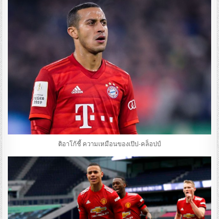
ติอาโก้ชี้ ความเหมือนของเป๊ป-คล็อปป์