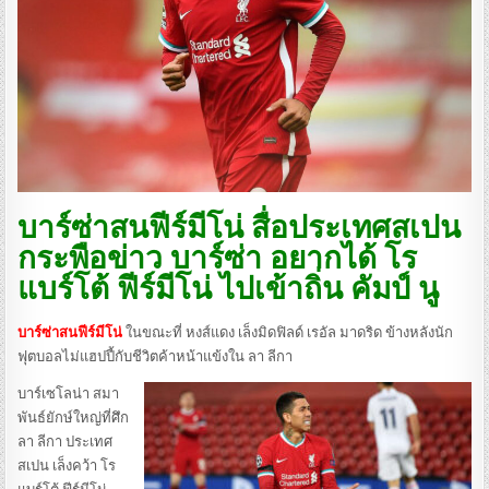
บาร์ซ่าสนฟีร์มีโน่ สื่อประเทศสเปน
กระพือข่าว บาร์ซ่า อยากได้ โร
แบร์โต้ ฟีร์มีโน่ ไปเข้าถิ่น คัมป์ นู
บาร์ซ่าสนฟีร์มีโน่
ในขณะที่ หงส์แดง เล็งมิดฟิลด์ เรอัล มาดริด ข้างหลังนัก
ฟุตบอลไม่แฮปปี้กับชีวิตค้าหน้าแข้งใน ลา ลีกา
บาร์เซโลน่า สมา
พันธ์ยักษ์ใหญ่ที่ศึก
ลา ลีกา ประเทศ
สเปน เล็งคว้า โร