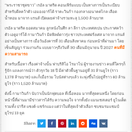
“พระราชาชุดขาว” เรอัล มาดริด คอนเฟิร์มแบบ เป็นทางการเป็นระเบียบ
สำหรับดีลคว้าตัว เอมองอาร์โด้ ราคะวินก้า กองกลางอนาคตไกล เลือด
น้ำหอม มาจาก แรนส์ เปิดเผยค่าจ้างรวมทะลุ 1,500 ล้านบาท
เรอัล มาดริด ยอดสมาคม ลูกหนังในศึก ลา ลีกา ประเทศสเปน ประกาศคว้า
ตัว เอดูอาร์โด้ กามาวินก้า มิดฟิลด์ดาวรุ่ง ชาวประเทศฝรั่งเศส มาจาก แรนส์
อย่างเป็นทางการ เมื่อวันอังคารที่ 31 เดือนสิงหาคม ก่อนหน้าที่ผ่านมา โดย
เซ็นสัญญา ร่วมงานกัน แบบยาวๆถึงวันที่ 30 เดือนมิถุนายน ปี 2027
คนที่มี
ความสามารถ
สำหรับเนื้อหา เรื่องค่าจ้างนั้น ฟาบริสิโอ โรมาโน่ ผู้รายงานข่าว คนที่ใครๆก็
รู้จัก แถลงการณ์ว่า ตัวรุกวัย 18 ปี มีค่าตัวพื้นฐานอยู่ที่ 31 ล้านยูโร (ราว
1,178 ล้านบาท) และก็เมื่อรวม โบนัสต่างๆแล้ว จะพุ่งขึ้นไปอยู่ที่ราว 40 ล้าน
ยูโร (ราว 1,520 ล้านบาท)
ดังนี้ กามาวินก้า นับว่าเป็นนักฟุตบอล ที่เนื้อหอม มากที่สุดคนหนึ่ง โดยก่อน
หน้านี้ที่ผ่านมามีข่าวสารได้รับ ความพอใจ จากทั้งยัง แมนเชสเตอร์ ยูไนเต็ด
รวมทั้ง ปารีส แซงต์-แชร์กแมง แต่ว่าในที่สุดเจ้าตัวเลือก ซบชมรมแชมป์
ยุโรป 13 ยุค
Share: