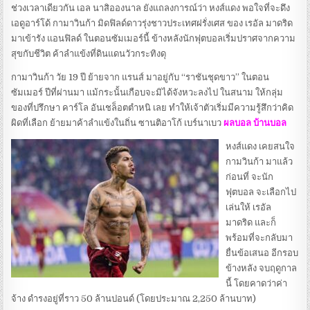
ช่วงเวลาเดียวกัน เอล นาสิอองนาล ยังแถลงการณ์ว่า หงส์แดง พอใจที่จะดึง
เอดูอาร์โด้ กามาวินก้า มิดฟิลด์ดาวรุ่งชาวประเทศฝรั่งเศส ของ เรอัล มาดริด
มาเข้ารัง แอนฟิลด์ ในตอนซัมเมอร์นี้ ข้างหลังนักฟุตบอลเริ่มปราศจากความ
สุขกับชีวิต ค้าลำแข้งที่ดินแดนวัวกระทิงดุ
กามาวินก้า วัย 19 ปี ย้ายจาก แรนส์ มาอยู่กับ “ราชันชุดขาว” ในตอน
ซัมเมอร์ ปีที่ผ่านมา แม้กระนั้นเกือบจะมิได้จังหวะลงไป ในสนาม ให้กลุ่ม
ของที่ปรึกษา คาร์โล อันเชล็อตตำหนิ เลย ทำให้เจ้าตัวเริ่มมีความรู้สึกว่าคิด
ผิดที่เลือก ย้ายมาค้าลำแข้งในถิ่น ซานติอาโก้ เบร์นาเบว
ผลบอล บ้านบอล
หงส์แดง เคยสนใจ
กามวินก้า มาแล้ว
ก่อนที่ จะนัก
ฟุตบอล จะเลือกไป
เล่นให้ เรอัล
มาดริด และก็
พร้อมที่จะกลับมา
ยื่นข้อเสนอ อีกรอบ
ข้างหลัง จบฤดูกาล
นี้ โดยคาดว่าค่า
จ้าง ดำรงอยู่ที่ราว 50 ล้านปอนด์ (โดยประมาณ 2,250 ล้านบาท)