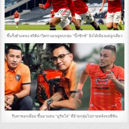
ขึ้นรั้งตำแหน่ง สถิติน่าวิตก! แมนยูพบกลุ่ม “บิ๊กซิกซ์” ยิงได้เพียงแค่ลูกเดียว
รีบหาหอกเยี่ยม ขึ้นมาแทน “มูริลโล่” ที่ย้ายกลุ่มไปภายหลังจบซีซัน