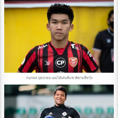
กนกพล ปุษปาคม เผยได้เล่นทีมชาติตามที่หวัง