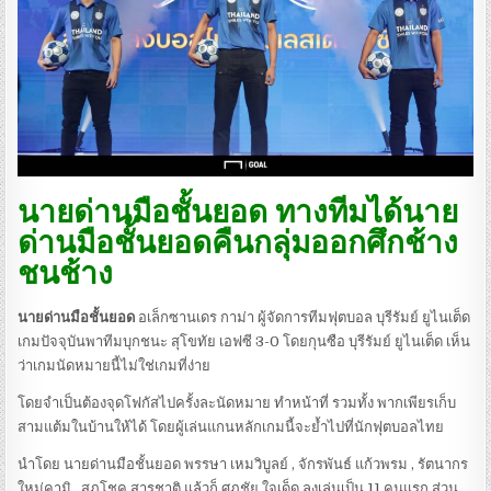
นายด่านมือชั้นยอด ทางทีมได้นาย
ด่านมือชั้นยอดคืนกลุ่มออกศึกช้าง
ชนช้าง
นายด่านมือชั้นยอด
อเล็กซานเดร กาม่า ผู้จัดการทีมฟุตบอล บุรีรัมย์ ยูไนเต็ด
เกมปัจจุบันพาทีมบุกชนะ สุโขทัย เอฟซี 3-0 โดยกุนซือ บุรีรัมย์ ยูไนเต็ด เห็น
ว่าเกมนัดหมายนี้ไม่ใช่เกมที่ง่าย
โดยจำเป็นต้องจุดโฟกัสไปครั้งละนัดหมาย ทำหน้าที่ รวมทั้ง พากเพียรเก็บ
สามแต้มในบ้านให้ได้ โดยผู้เล่นแกนหลักเกมนี้จะย้ำไปที่นักฟุตบอลไทย
นำโดย นายด่านมือชั้นยอด พรรษา เหมวิบูลย์ , จักรพันธ์ แก้วพรม , รัตนากร
ใหม่คามิ , สุภโชค สารชาติ แล้วก็ ศุภชัย ใจเด็ด ลงเล่นเป็น 11 คนแรก ส่วน