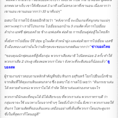
ยกทดเวลาเจ็บ เขาให้เพียงแค่ 5 นาที แต่ไม่ตรงเวลาที่เขานอน เนื่องจากว่า
เขานอน เขานอนมากกว่า 10 นาทีแน่ๆ”
อเดบาโย่ กาเดโบ้ ยังเผยอีกด้วยว่า
“หลังจากนี้ จะเป็นเกมที่สนุกสนานแน่ๆ
เพราะเหตุว่า เรามีโปรแกรม ไปเยี่ยมนอกบ้าน 3 เกมติด ทั้งการไปเยี่ยม
ลำปาง เอฟซี ฟุตบอลถ้วย ช้าง เอฟเอคัพ ต่อด้วย การเยือนคู่ต่อสู้ในไทยลีก
ทั้งยังการไปเยี่ยม บีจี ปทุม ยูไนเต็ด หัวหน้าฝูง และต่อด้วยการไปเยี่ยม เอสซี
จี เมืองทอง แต่ว่ามั่นใจว่าเด็กๆคงจะชอบแรงกดดันมากกว่า”
ข่าวบอลไทย
“ขอบคุณนักฟุตบอลที่สู้เพื่อกลุ่ม พวกเราเสียสมาธิ ไปนิดหน่อย 2 ครั้ง ทำให้
พวกเราเสีย 2 ประตู เพียงพอพวกเราไล่มา จังหวะที่จะตีเสมอก็น้อยแล้ว”
ดู
บอลสด
ผู้รายงานข่าวสอบถามหลักสำคัญที่ขยับ ทินกร อสุรินทร์ โยกไปยืนแบ็กซ้าย
จากเดิมที่ให้คุมเกมดินแดนกลาง ซึ่ง อเดบาโย่ กาเดโบ้ เผยว่า
“ทินกรเขาเล่น
ได้ หลายตำแหน่ง พวกเราไม่ได้ กำจัด ให้เขาเล่นแค่กองกลางอะไร
พวกเรามีนักเตะที่หมุนได้ มิได้เสียระบบ ที่พวกเราเล่น พวกเราทราบดี ว่า
กลุ่มเขาจะใช้ แนวทางโยนจากข้างๆ โดยยิ่งไปกว่านั้น ฝั่งขวา พวกเราเลยให้
ทินกร ไปตามติดที่ขอบเส้นแทน เสมือนอย่างที่เห็นที่พวกเราโดนประตูแรก
ซึ่งในที่สุดเราก็โดนอยู่ดี”