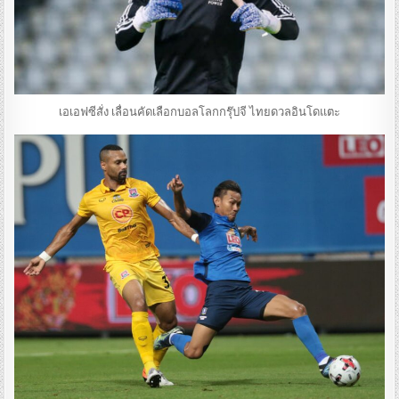
เอเอฟซีสั่ง เลื่อนคัดเลือกบอลโลกกรุ๊ปจี ไทยดวลอินโดแตะ