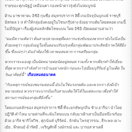
รายของ ศุภณัฐฎ์ เหมือนตา กองหน้าดาวรุ่งยังไม่สมบูรณ์
ด้าน มาซาทาดะ อิชิอิ กุนซือ สมุทรปราการ สิตี้ เกมปัจจุบันบุกแพ้ ราชบุรี
มิตรผล 1-3 ทำให้กลุ่มยังคงอยู่ในโซนกรุ๊ปล่าง ยังอยากแต้มโดยตลอด เกมนี้
ไม่มีปัญหา เรื่องผู้เล่นหลักติดโทษแบน โดย อิชิอิ เปิดเผยผ่านล่ามว่า
“ผมมีความคิดว่า ต้นสายปลายเหตุที่ผลการแข่งขันของพวกเรายังไม่นิ่งเป็น
ด้วยเหตุว่า กลุ่มยังอยู่ในขั้นตอนปรับปรุงเพื่อกลุ่มพัฒนาประสิทธิภาพให้ดียิ่ง
ขึ้น ซึ่งแน่ๆว่า มันจำต้องใช้เวลาพอสมควร การเตรียมกลุ่ม
พวกเราจะมองดู เป็นนัดหมายต่อนัดอยู่ตลอด รวมทั้ง พากเพียรทำให้เยี่ยม
ที่สุด พวกเรากำลังทำการบ้านอย่างหนัก ก่อนจะไปเยี่ยมบุรีรัมย์ ยูไนเต็ด ใน
วันอาทิตย์นี้”
เกือบหมดอนาคต
“กับเหตุการณ์ของชมรมตอนนี้ มันไม่ใช่แรงกดดัน และพวกเรา ยังมีเป้า
หมายเสมอ พวกเราจะบากบั่นเก็บสามแต้มให้ได้ในแต่ละเกม เพื่อทำให้
สถานการณ์ของกลุ่มดียิ่งขึ้น”
โดยแกนหลักของ สมุทรปราการ ซิตี้ ที่จะยกทัพบุกถิ่น ช้าง อารีน่า นำโดย
ปฎิวัติ คำไหม นายด่านที่จะพ้นโทษแบน กลับมาเฝ้าเสาเป็นมือหนึ่ง พร้อม
ด้วย อารีส ซาริโฟวิช , ศุภนันท์ บุรีรัตน์ , จักพัน ไพรสุวรรณ , ธีระพล เยาะ
เย้ย , พีรดนย์ ฉ่ำรัศมี , เจริญศักดิ์ วงษ์กรณ์ และ บารอส ทาเดลี่