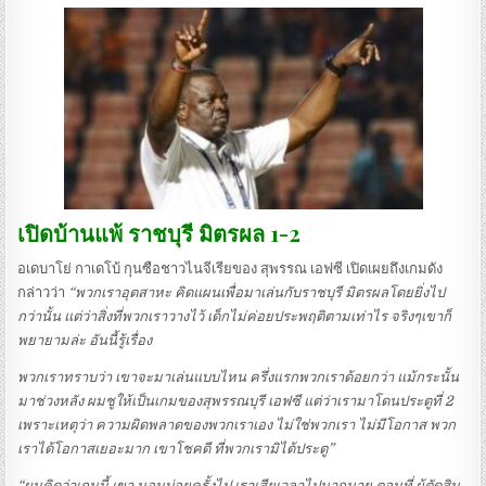
เปิดบ้านแพ้ ราชบุรี มิตรผล 1-2
อเดบาโย่ กาเดโบ้ กุนซือชาวไนจีเรียของ สุพรรณ เอฟซี เปิดเผยถึงเกมดัง
กล่าวว่า
“พวกเราอุตสาหะ คิดแผนเพื่อมาเล่นกับราชบุรี มิตรผลโดยยิ่งไป
กว่านั้น แต่ว่าสิ่งที่พวกเราวางไว้ เด็กไม่ค่อยประพฤติตามเท่าไร จริงๆเขาก็
พยายามล่ะ อันนี้รู้เรื่อง
พวกเราทราบว่า เขาจะมาเล่นแบบไหน ครึ่งแรกพวกเราด้อยกว่า แม้กระนั้น
มาช่วงหลัง ผมชูให้เป็นเกมของสุพรรณบุรี เอฟซี แต่ว่าเรามาโดนประตูที่ 2
เพราะเหตุว่า ความผิดพลาดของพวกเราเอง ไม่ใช่พวกเรา ไม่มีโอกาส พวก
เราได้โอกาสเยอะมาก เขาโชคดี ที่พวกเรามิได้ประตู”
“ผมคิดว่าเกมนี้ เขา นอนบ่อยครั้งไป เราเสียเวลาไปมากมาย ตอนที่ ผู้ตัดสิน