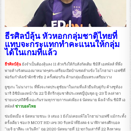
ธีรศิลป์ลุ้น หัวหอกกลุ่มชาติไทยที่
แทบจะกระแทกทำคะแนนให้กลุ่ม
ได้ในเกมที่แล้ว
ธีรศิลป์ลุ้น
ยังจำเป็นต้องลุ้นลง 11 ตัวจริงให้กับสังกัดเดิม ชิมิสึ เอสพัลส์ ที่พึ่ง
พ่ายค้างรังตนเองมาหมาดๆตระเตรียมเปิดบ้านซดลำแข้ง โยโกฮาม่า เอฟซีที่
ฟอร์มกำลังเข้าฝักซิวชัย 2 ครั้งต่อๆกัน ด้านกลุ่มเยี่ยมตระเตรียมวาง
ยูซุเกะ ไม่นางาวะ ที่พึ่งจะกดประตูชัยมาในเกมที่แล้วยืนจับคู่กับ ค้างซูท้อง
นาริ อิชิมิแผงหน้าวัย 22 ปี ดีกรีกลุ่มชาติประเทศญี่ปุ่นชุด ยู-23 ปี ลงล่าตา
ข่ายแน่ๆสถิติชี้เจอะกันรวมทุกรายการแค่เพียง 4 นัดหมาย ฝั่งเจ้าถิ่น ชิมิสึ เอ
สพัลส์
ข่าวบอลไทย
ข่มมิดเมื่อ 4 นัดหมายชนะ 3 เสมอ 1 ยังไม่เคยแพ้โยโกฮาม่าเอฟซี แม้กระทั้ง
ครั้งเดียว ช่อง 9 MCOT HD เลข 30 รับหน้าที่ยิงสด 4 นาฬิกาตรงศึกบอล
”เมจิ ยาสึดะ เจวันลีก” ฤดู 2020 นัดหมายที่ 12 ทุกวันเสาร์ที่ 22 สิงหาคม