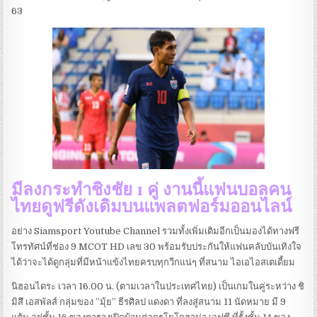
63
มีลงกระทำชิงชัย 1 คู่ งานนี้แฟนบอลคน
ไทยดูฟรีดังเดิมบนแพลตฟอร์มออนไลน์
อย่าง Siamsport Youtube Channel รวมทั้งเพิ่มเติมอีกเป็นมองได้ทางฟรี
โทรทัศน์ที่ช่อง 9 MCOT HD เลข 30 พร้อมรับประกันให้แฟนคลับบันเทิงใจ
ได้ว่าจะได้ดูกลุ่มที่มีหน้าแข้งไทยครบทุกวีกแน่ๆ ที่สนาม ไอเอไอสเตเดี้ยม
นิฮอนไดระ เวลา 16.00 น. (ตามเวลาในประเทศไทย) เป็นเกมในคู่ระหว่าง ชิ
มิสึ เอสพัลส์ กลุ่มของ ”มุ้ย” ธีรศิลป แดงดา ที่ลงสู่สนาม 11 นัดหมาย มี 9