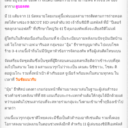
แต้ม อยู่ชั้น 16 ของตารางเปิดบ้านต่อกรโยโกฮาม่า เอฟซี ที่รั้งชั้น 14 ของ
ตาราง
ดูบอลสด
มี 11 แต้มจาก 11 นัดหมายโดยเกมคู่นี้แฟนบอลสามารถติดตามการถ่ายทอด
สดได้ทางช่อง 9 MCOT HD เลขลำดับ 30 เจ้าถิ่นชิมิสึ เอสพัลส์ ที่มี ”ปีเตอร์
ชคลุกลามอฟสกี้” ที่ปรึกษาใหญ่วัย 41 ปี คุมกองทัพเพิ่งจะเสียสถิติไม่แพ้
ผู้ใดกันในลีกต่อเนื่องกันเป็นเกมที่ 6 เป็นระเบียบภายหลังเกมปัจจุบันเปิดบ้าน
แพ้ โยโกฮาม่า เอฟ มารินอส กลุ่มของ ”อุ้ม” ธีราทรบุญมาทัน ไปแบบโชค
ร้าย 3-4 เกมนี้เจ้าถิ่นไม่มีปัญหาหัวข้อการจัดกองทัพ หรือผู้เล่นติดโทษแบน
จัดเตรียมจัดชุดเดิมซึ่งเป็นชุดที่ผู้ฝึกสอนคนออสเตรเลียคิดว่าเข้าระบบที่สุด
ลงไปในสนาม โดย 3 ผสานแนวรุกไม่ว่าจะเป็น เคนตะ นิชิซาวะ, โชตะ ติ
ดอยู่เนโกะ รวมทั้งหน้าเป้า ค้างรินยอส จูเนียร์ พร้อมลงในสนามทุกคน ใน
เวลาที่
วันชัยแนวรับ
”มุ้ย” ธีรศิลป แดงดา เกมก่อนหน้าที่ผ่านมาลงมาเล่นในฐานะผู้เล่นสำรอง
ช่วงท้ายช่วงหลังนาทีที่ 88 แถมเกือบจะกระแทกทำแต้มให้กลุ่มได้อีกด้วยแต่
ทว่าบอลดันไปชนเสาก่อนที่จะสหายร่วมกลุ่มจะวิ่งตามเข้ามาซ้ำฤษีองเข้าไป
คาดว่า
เกมนี้แนวรุกกลุ่มชาติไทยคงจะมีชื่อเป็นตัวสำรองอาทิเช่นเดิม รวมทั้งคอย
โอกาสลงมาแปลงเกมในตอนช่วงหลังอีกที สำหรับ 11 ผู้เล่นของชิมิสึเอสพัลส์