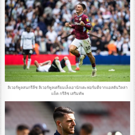
ลิเวอร์พูลสนกรีลีช ลิเวอร์พูลเตรียมเล็งเอานักเตะฟอร์มดีจากแอสตันวิลล่า
แจ็ค กรีลิช เสริมทัพ