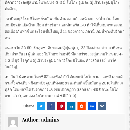
ที่คาดว่าจะลงสู่สนามในระบบ 4-3-3 มี โทโกะ อูเมดะ (ผู้เฝ้าประตู), ยูโกะ
ทัตสึตะ,
”ทาติดอยู่ฮิโระ ชิโมเทย์ระ” พาทีมทำผลงานก้าวหน้าอย่างสม่ำเสมอโดย
เกมปัจจุบันเปิดบ้านเชือด ค้างชิม่า แอนท์เลอร์ส 1-0 ทำให้เก็บชัยมาสองเกม
ต่อเนื่องกันทำชั้นกระโจนขึ้นไปอยู่ที่ 14 ของตารางเวลานี้ เกมนี้ทางที่ปรึกษา
คน
แนวรุกวัย 22 ปีดีกรีกลุ่มชาติประเทศญี่ปุ่น ชุด ยู-23 ปีลงล่าตาข่ายอาทิเช่น
เดิม สำหรับ 11 ผู้เล่นของ โยโกฮาม่าเอฟซี ที่คาดว่าจะลงสู่สนามในระบบ 4-
4-2 มี ยูจิ โรคุตัน (ผู้เฝ้าประตู), มาซาฮิโกะ อิโนฮะ, ค้างลวิน เรย์, มาร์ค
วีนส์โญ่,
เท่ากัน 1 นัดหมาย โดยชิมิสึ เอสพัลส์ ยังไม่เคยแพ้ โยโกฮาม่า เอฟซี เลยแม้
กระทั้งครั้งเดียว ซึ่งเกมปัจจุบันที่ทั้งสองเจอะกันเกิดขึ้นเมื่อฤดู 2016ในศึกเจ
ทูลีก โดยผลที่ได้รับจากการแข่งขันปรากฏว่า (เลกแรก : ชิมิสึ ชนะ โยโก
ฮาม่า 3-0, เลกสอง โยโกฮาม่า แพ้ ชิมิสึ 0-2)
Share:
Author:
admins