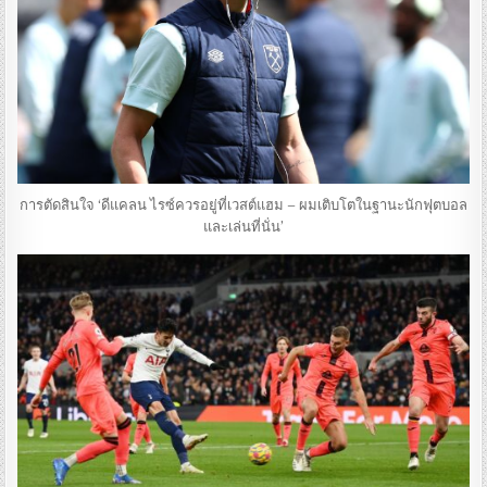
การตัดสินใจ ‘ดีแคลน ไรซ์ควรอยู่ที่เวสต์แฮม – ผมเติบโตในฐานะนักฟุตบอล
และเล่นที่นั่น’