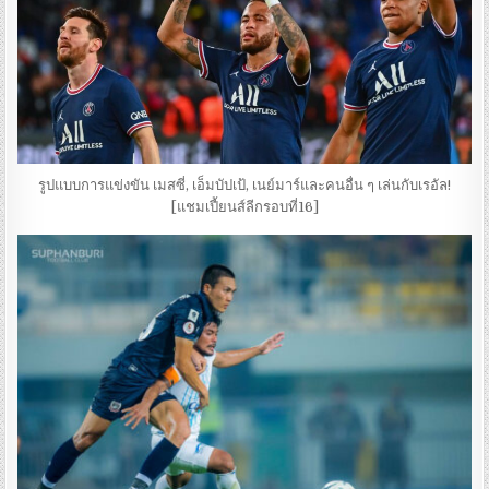
รูปแบบการแข่งขัน เมสซี่, เอ็มบัปเป้, เนย์มาร์และคนอื่น ๆ เล่นกับเรอัล!
[แชมเปี้ยนส์ลีกรอบที่16]