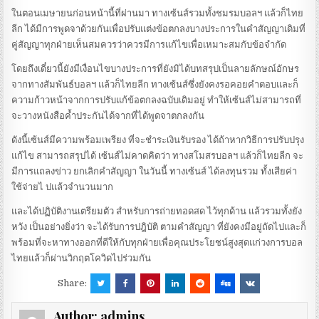
ในตอนเมษายนก่อนหน้านี้ที่ผ่านมา ทางเซ้นส์รวมทั้งชมรมบอลฯ แล้วก็ไทย
ลีก ได้มีการพูดจาด้วยกันเพื่อปรับแต่งข้อตกลงบางประการในคำสัญญาเดิมที่
คู่สัญญาทุกฝ่ายเห็นสมควรว่าควรมีการแก้ไขเพื่อเหมาะสมกับข้อจำกัด
โดยถึงเดี๋ยวนี้ยังมีเงื่อนไขบางประการที่ยังมิได้บทสรุปเป็นลายลักษณ์อักษร
จากทางสัมพันธ์บอลฯ แล้วก็ไทยลีก ทางเซ้นส์ซึ่งยังคงรอคอยคำตอบและก็
ความก้าวหน้าจากการปรับแก้ข้อตกลงฉบับเดิมอยู่ ทำให้เซ้นส์ไม่สามารถที่
จะวางหนังสือค้ำประกันได้จากที่ได้พูดจาตกลงกัน
ดังนี้เซ้นส์มีความพร้อมเพรียง ที่จะชำระเงินรับรอง ได้ถ้าหากวิธีการปรับปรุง
แก้ไข สามารถสรุปได้ เซ้นส์ไม่คาดคิดว่า ทางสโมสรบอลฯ แล้วก็ไทยลีก จะ
มีการแถลงข่าว ยกเลิกคำสัญญา ในวันนี้ ทางเซ้นส์ ได้ลงทุนรวม ทั้งเสียค่า
ใช้จ่ายไ ปแล้วจำนวนมาก
และได้ปฏิบัติงานเตรียมตัว สำหรับการถ่ายทอดสด ไว้ทุกด้าน แล้วรวมทั้งยัง
หวัง เป็นอย่างยิ่งว่า จะได้รับการปฎิบัติ ตามคำสัญญา ที่ยังคงมีอยู่ถัดไปและก็
พร้อมที่จะหาทางออกที่ดีให้กับทุกฝ่ายเพื่อคุณประโยชน์สูงสุดแก่วงการบอล
ไทยแล้วก็ผ่านวิกฤตโควิดไปร่วมกัน
Share:
Author:
admins