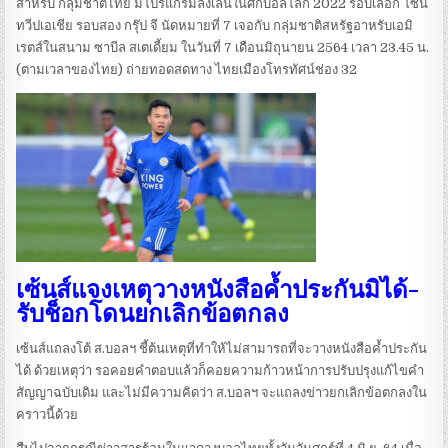
สำหรับ กลุ่มชาติไทย มีโปรแกรมลงเล่นในศึกบอลโลก 2022 รอบเลือก โซน
ทวีปเอเชีย รอบสอง กรุ๊ป จี นัดหมายที่ 7 เจอกับ กลุ่มชาติสหรัฐอาหรับเอมิ
เรตส์ในสนาม ซาบีล สเตเดี้ยม ในวันที่ 7 เดือนมิถุนายน 2564 เวลา 23.45 น.
(ตามเวลาของไทย) ถ่ายทอดสดทาง ไทยเมืองโทรทัศน์ช่อง 32
เซ้นส์แจงเหตุวางหนังสือค้ำประกันมิได้-
รับช็อกโดนยกเลิกข้อตกลง
เซ้นส์แถลงโต้​ ส.บอล​ฯ​ ชี้ต้นเหตุที่ทำให้ไม่สามารถที่จะวางหนังสือค้ำประกัน
ได้​ ด้วยเหตุว่า​ รอคอยคำตอบแล้วก็คอยความก้าวหน้าการปรับปรุงแก้ไขคำ
สัญญาฉบับเดิม​ และไม่มีความคิดว่า​ ส.บอล​ฯ​ จะแถลงข่าวยกเลิกข้อตกลง​ใน
คราวนี้ด้วย