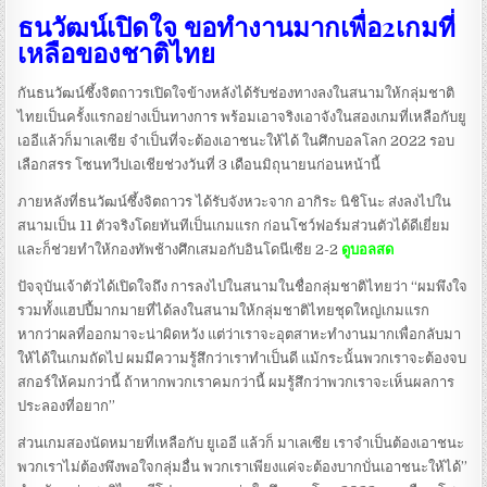
ธนวัฒน์เปิดใจ ขอทำงานมากเพื่อ2เกมที่
เหลือของชาติไทย
กันธนวัฒน์ซึ้งจิตถาวรเปิดใจข้างหลังได้รับช่องทางลงในสนามให้กลุ่มชาติ
ไทยเป็นครั้งแรกอย่างเป็นทางการ พร้อมเอาจริงเอาจังในสองเกมที่เหลือกับยู
เออีแล้วก็มาเลเซีย จำเป็นที่จะต้องเอาชนะให้ได้ ในศึกบอลโลก 2022 รอบ
เลือกสรร โซนทวีปเอเชียช่วงวันที่ 3 เดือนมิถุนายนก่อนหน้านี้
ภายหลังที่ธนวัฒน์ซึ้งจิตถาวร ได้รับจังหวะจาก อากิระ นิชิโนะ ส่งลงไปใน
สนามเป็น 11 ตัวจริงโดยทันทีเป็นเกมแรก ก่อนโชว์ฟอร์มส่วนตัวได้ดีเยี่ยม
และก็ช่วยทำให้กองทัพช้างศึกเสมอกับอินโดนีเซีย 2-2
ดูบอลสด
ปัจจุบันเจ้าตัวได้เปิดใจถึง การลงไปในสนามในชื่อกลุ่มชาติไทยว่า “ผมพึงใจ
รวมทั้งแฮปปี้มากมายที่ได้ลงในสนามให้กลุ่มชาติไทยชุดใหญ่เกมแรก
หากว่าผลที่ออกมาจะน่าผิดหวัง แต่ว่าเราจะอุตสาหะทำงานมากเพื่อกลับมา
ให้ได้ในเกมถัดไป ผมมีความรู้สึกว่าเราทำเป็นดี แม้กระนั้นพวกเราจะต้องจบ
สกอร์ให้คมกว่านี้ ถ้าหากพวกเราคมกว่านี้ ผมรู้สึกว่าพวกเราจะเห็นผลการ
ประลองที่อยาก”
ส่วนเกมสองนัดหมายที่เหลือกับ ยูเออี แล้วก็ มาเลเซีย เราจำเป็นต้องเอาชนะ
พวกเราไม่ต้องพึงพอใจกลุ่มอื่น พวกเราเพียงแค่จะต้องบากบั่นเอาชนะให้ได้”