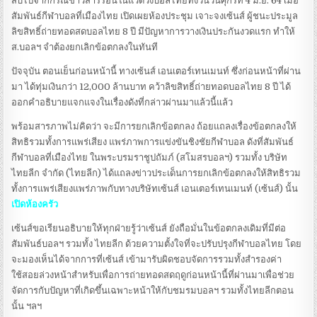
สืบไปจากกรณีข่าวสารร้อนในแวดวงบอลไทยทั้งวันวันศุกร์ที่ 4 มิ.ย. 64 เมื่อ
สัมพันธ์กีฬาบอลที่เมืองไทย เปิดเผยห้องประชุม​ เจาะจง​เซ้นส์​ ผู้ชนะประมูล
ลิขสิทธิ์​ถ่ายทอดสดบอลไทย​ 8​ ปี​ มีปัญหาการวาง​เงินประกันงวดแรก​ ทำให้​
ส.บอลฯ​ จำต้องยกเลิกข้อตกลง​ในทันที
ปัจจุบัน ตอนเย็นก่อนหน้านี้ ทางเซ้นส์ เอนเตอร์เทนเมนท์ ซึ่งก่อนหน้าที่ผ่าน
มา ได้ทุ่มเงินกว่า 12,000 ล้านบาท คว้าลิขสิทธิ์ถ่ายทอดบอลไทย 8 ปี ได้
ออกคำอธิบายแจกแจงในเรื่องดังที่กล่าวผ่านมาแล้วนี้แล้ว
พร้อมสารภาพไม่คิดว่า จะมีการยกเลิกข้อตกลง​ ถ้อยแถลงเรื่องข้อตกลงให้
สิทธิรวมทั้งการแพร่เสียง แพร่ภาพการแข่งขันชิงชัยกีฬาบอล ดังที่สัมพันธ์
กีฬาบอลที่เมืองไทย ในพระบรมราชูปถัมภ์ (สโมสรบอลฯ) รวมทั้ง บริษัท
ไทยลีก จำกัด (ไทยลีก) ได้แถลงข่าวประเด็นการยกเลิกข้อตกลงให้สิทธิรวม
ทั้งการแพร่เสียงแพร่ภาพกับทางบริษัทเซ้นส์ เอนเตอร์เทนเมนท์ (เซ้นส์) นั้น
เปิดห้องครัว
เซ้นส์ขอเรียนอธิบายให้ทุกฝ่ายรู้ว่าเซ้นส์ ยังถือมั่นในข้อตกลงเดิมที่มีต่อ
สัมพันธ์บอลฯ รวมทั้ง ไทยลีก ด้วยความตั้งใจที่จะปรับปรุงกีฬาบอลไทย โดย
จะมองเห็นได้จากการที่เซ้นส์ เข้ามารับผิดชอบจัดการรวมทั้งสำรองค่า
ใช้สอยล่วงหน้าสำหรับเพื่อการถ่ายทอดสดฤดูก่อนหน้านี้ที่ผ่านมาเพื่อช่วย
จัดการกับปัญหาที่เกิดขึ้นเฉพาะหน้าให้กับชมรมบอลฯ รวมทั้งไทยลีกตอน
นั้น ฯลฯ