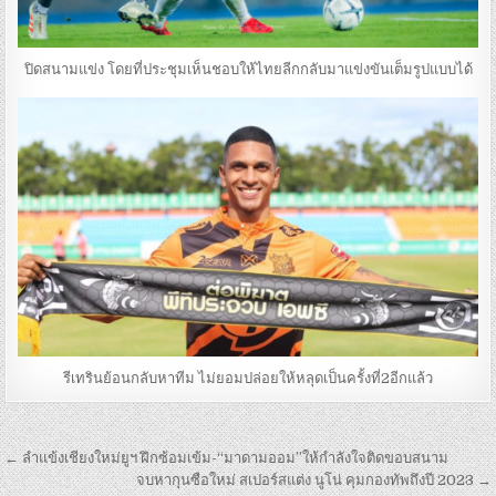
ปิดสนามแข่ง โดยที่ประชุมเห็นชอบให้ไทยลีกกลับมาแข่งขันเต็มรูปแบบได้
รีเทรินย้อนกลับหาทีม ไม่ยอมปล่อยให้หลุดเป็นครั้งที่2อีกแล้ว
เมนู
← ลำแข้งเชียงใหม่ยูฯ ฝึกซ้อมเข้ม-“มาดามออม”ให้กำลังใจติดขอบสนาม
นำทาง
จบหากุนซือใหม่ สเปอร์สแต่ง นูโน่ คุมกองทัพถึงปี 2023 →