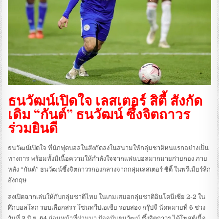
ธนวัฒน์เปิดใจ เลสเตอร์ สิตี้ สังกัด
เดิม “กันต์” ธนวัฒน์ ซึ้งจิตถาวร
ร่วมยินดี
ธนวัฒน์เปิดใจ ที่นักฟุตบอลในสังกัดลงในสนามให้กลุ่มชาติหนแรกอย่างเป็น
ทางการ พร้อมทั้งมีเนื้อความให้กำลังใจจากแฟนบอลมากมายก่ายกอง ภาย
หลัง “กันต์” ธนวัฒน์ซึ้งจิตถาวรกองกลางจากกลุ่มเลสเตอร์ ซิตี้ ในพรีเมียร์ลีก
อังกฤษ
ลงเปิดฉากเล่นให้กับกลุ่มชาติไทย ในเกมเสมอกลุ่มชาติอินโดนีเซีย 2-2 ใน
ศึกบอลโลก รอบเลือกสรร โซนทวีปเอเชีย รอบสอง กรุ๊ปจี นัดหมายที่ 6 ช่วง
วันที่ 3 มิ.ย. 64 ก่อนหน้าที่ผ่านมา ปัจจุบันธนวัฒน์ ซึ้งจิตถาวร ได้โพสต์เนื้อ