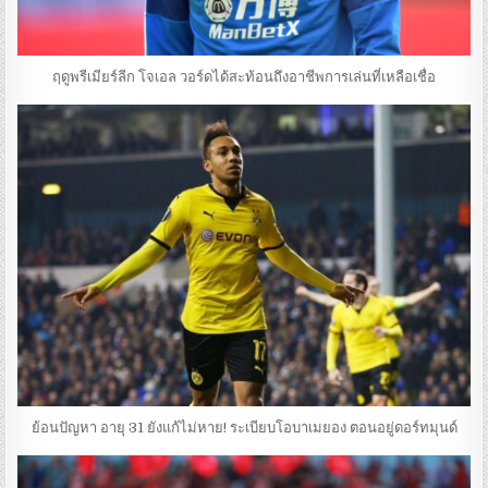
ฤดูพรีเมียร์ลีก โจเอล วอร์ดได้สะท้อนถึงอาชีพการเล่นที่เหลือเชื่อ
ย้อนปัญหา อายุ 31 ยังแก้ไม่หาย! ระเบียบโอบาเมยอง ตอนอยู่ดอร์ทมุนด์