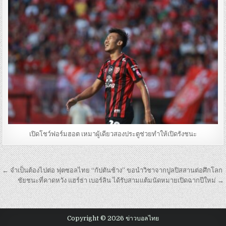
เปิดโชว์ฟอร์มฮอต เหมาผู้เดียวสองประตูช่วยทำให้เปิดรังชนะ
เมนู
← จำเป็นต้องไปต่อ ฟุตซอลไทย “กัปตันช้าง” ขอนำวิชาจากปูลปิสสานต่อศึกโลก
นำทาง
ชัยชนะที่คาดหวัง แฮร์ธ่า เบอร์ลิน ได้รับสามแต้มนัดหมายเปิดฉากปีใหม่ →
เรื่อง
Copyright © 2026 ข่าวบอลไทย