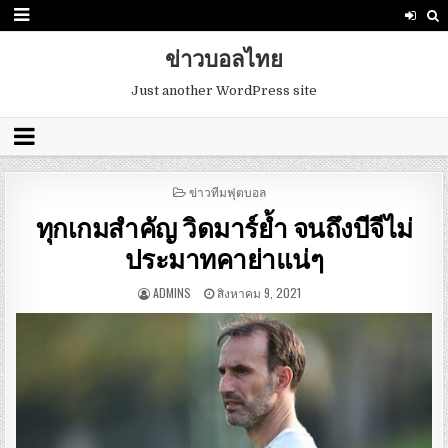
ข่าวบอลไทย
Just another WordPress site
POSTED
ข่าวทีมฟุตบอล
IN
ทุกเกมสำคัญ วิดมาร์ย้ำ จนถึงบีจีไม่
ประมาทคาย่าแน่ๆ
ADMINS
สิงหาคม 9, 2021