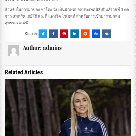
สำหรับในการมาของ ซาโตะ นับเป็นนักฟุตบอลประเทศฟิลิปปินส์รายที่ 3 ต่อ
จาก แพทริค เดย์โต้ และก็ แพทริค ไรเชลท์ สำหรับการเข้ามาร่วมกลุ่ม
สุพรรณ เอฟซี
Share:
Author:
admins
Related Articles