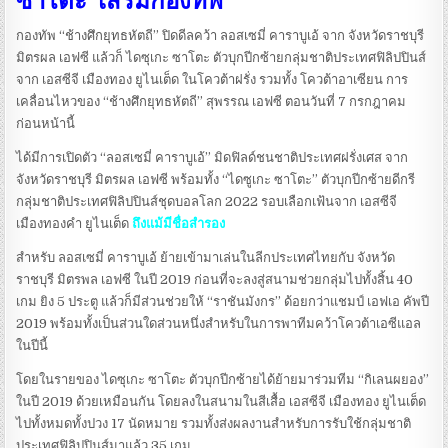
กองทัพ “ช้างศึกยุทธหัตถี” ปิดดีลคว้า ลอสเซมี่ คาราบูเอ้ จาก จังหวัดราชบุรี
มิตรผล เอฟซี แล้วก็ ไดซุเกะ ซาโตะ ตัวบุกปีกซ้ายกลุ่มชาติประเทศฟิลิปปินส์
จาก เอสซีจี เมืองทอง ยูไนเต็ด ในโควต้าฝรั่ง รวมทั้ง โควต้าอาเซียน การ
เคลื่อนไหวของ “ช้างศึกยุทธหัตถี” สุพรรณ เอฟซี ตอนวันที่ 7 กรกฎาคม
ก่อนหน้านี้
ได้มีการเปิดตัว “ลอสเซมี่ คาราบูเอ้” มิดฟิลด์ชนชาติประเทศฝรั่งเศส จาก
จังหวัดราชบุรี มิตรผล เอฟซี พร้อมทั้ง “ไดซูเกะ ซาโตะ” ตัวบุกปีกซ้ายดีกรี
กลุ่มชาติประเทศฟิลิปปินส์ชุดบอลโลก 2022 รอบเลือกเฟ้นจาก เอสซีจี
เมืองทองคำ ยูไนเต็ด
ถึงแม้มีชื่อสำรอง
สำหรับ ลอสเซมี่ คาราบูเอ้ ย้ายเข้ามาเล่นในลีกประเทศไทยกับ จังหวัด
ราชบุรี มิตรพล เอฟซี ในปี 2019 ก่อนที่จะลงสู่สนามช่วยกลุ่มไปทั้งสิ้น 40
เกม ยิง 5 ประตู แล้วก็มีส่วนช่วยให้ “ราชันมังกร” ด้อยกว่าแชมป์ เอฟเอ คัพปี
2019 พร้อมทั้งเป็นส่วนใดส่วนหนึ่งสำหรับในการพาทีมคว้าโควต้าเอซีแอล
ในปีนี้
โดยในรายของ ไดซุเกะ ซาโตะ ตัวบุกปีกซ้ายได้ย้ายมาร่วมทีม “กิเลนผยอง”
ในปี 2019 ด้วยเหมือนกัน โดยลงในสนามในสีเสื้อ เอสซีจี เมืองทอง ยูไนเต็ด
ไปทั้งหมดทั้งปวง 17 นัดหมาย รวมทั้งส่งผลงานสำหรับการรับใช้กลุ่มชาติ
ประเทศฟิลิปปินส์มาแล้ว 35 เกม