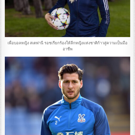
เพื่อบอลหญิง สเตฟานี รอชเรียกร้องให้ลีกหญิงแห่งชาติก้าวสู่ความเป็นมือ
อาชีพ