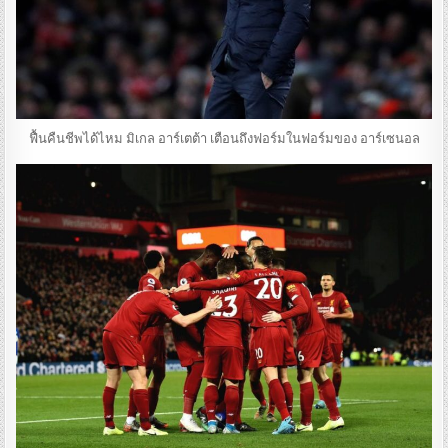
ฟื้นคืนชีพได้ไหม มิเกล อาร์เตต้า เตือนถึงฟอร์มในฟอร์มของ อาร์เซนอล