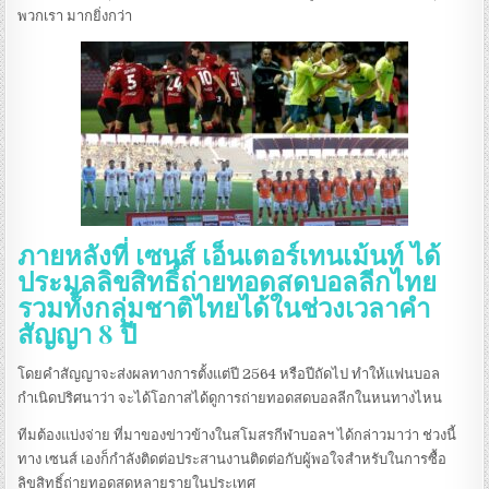
พวกเรา มากยิ่งกว่า
ภายหลังที่ เซนส์ เอ็นเตอร์เทนเม้นท์ ได้
ประมูลลิขสิทธิ์ถ่ายทอดสดบอลลีกไทย
รวมทั้งกลุ่มชาติไทยได้ในช่วงเวลาคำ
สัญญา 8 ปี
โดยคำสัญญาจะส่งผลทางการตั้งแต่ปี 2564 หรือปีถัดไป ทำให้แฟนบอล
กำเนิดปริศนาว่า จะได้โอกาสได้ดูการถ่ายทอดสดบอลลีกในหนทางไหน
ทีมต้องแบ่งจ่าย ที่มาของข่าวข้างในสโมสรกีฬาบอลฯ ได้กล่าวมาว่า ช่วงนี้
ทาง เซนส์ เองก็กำลังติดต่อประสานงานติดต่อกับผู้พอใจสำหรับในการซื้อ
ลิขสิทธิ์ถ่ายทอดสดหลายรายในประเทศ