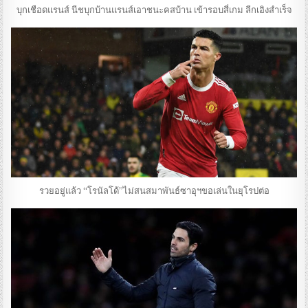
บุกเชือดแรนส์ นีชบุกบ้านแรนส์เอาชนะคสบ้าน เข้ารอบสี่เกม ลีกเอิงสำเร็จ
รวยอยู่แล้ว “โรนัลโด้”ไม่สนสมาพันธ์ซาอุฯขอเล่นในยุโรปต่อ