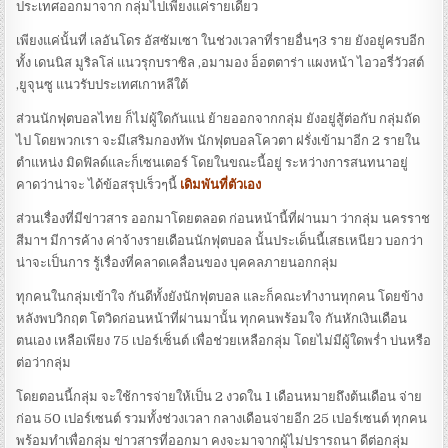
ประเทศออกมาจาก กลุ่มไปเพียงแค่รายเดียว
เพียงแค่นั้นที่ เลอันโดร อัสซัมเซา ในช่วงเวลาที่รายอื่นๆ3 ราย ยังอยู่ครบอีก
ทั้ง เดนนิส มูริลโล่ แนวรุกบราซิล ,อมามอง อ็อตตาร่า แผงหน้า ไอวอรี่วัวสต์
,ยูจุนซู แนวรับประเทศเกาหลีใต้
ส่วนนักฟุตบอลไทย ก็ไม่ผู้ใดกันแน่ ย้ายออกจากกลุ่ม ยังอยู่สู้ต่อกับ กลุ่มถัด
ไป โดยพวกเรา จะมีเสริมกองทัพ นักฟุตบอลโควตา ฝรั่งเข้ามาอีก 2 รายใน
ตำแหน่ง มิดฟิลด์และก็เซนเตอร์ โดยในขณะนี้อยู่ ระหว่างการสนทนาอยู่
คาดว่าน่าจะ ได้ข้อสรุปเร็วๆนี้
เดิมพันที่ตัวเอง
ส่วนเรื่องที่มีข่าวสาร ออกมาโดยตลอด ก่อนหน้านี้ที่ผ่านมา ว่ากลุ่ม นครราช
สีมาฯ มีการค้าง ค่าจ้างรายเดือนนักฟุตบอล นั้นประเด็นนี้เสธเหนียว บอกว่า
น่าจะเป็นการ รู้เรื่องที่คลาดเคลื่อนของ บุคคลภายนอกกลุ่ม
ทุกคนในกลุ่มเข้าใจ กันดีทั้งยังนักฟุตบอล และก็คณะทำงานทุกคน โดยข้าง
หลังพบวิกฤต โตวิดก่อนหน้าที่ผ่านมานั้น ทุกคนพร้อมใจ กันหักเงินเดือน
ตนเอง เหลือเพียง 75 เปอร์เซ็นต์ เพื่อช่วยเหลือกลุ่ม โดยไม่มีผู้ใดพร่ำ บ่นหรือ
ต่อว่ากลุ่ม
โดยตอนนี้กลุ่ม จะใช้การจ่ายให้เป็น 2 งวดใน 1 เดือนหมายถึงต้นเดือน จ่าย
ก่อน 50 เปอร์เซนต์ รวมทั้งช่วงเวลา กลางเดือนจ่ายอีก 25 เปอร์เซนต์ ทุกคน
พร้อมทำเพื่อกลุ่ม ข่าวสารที่ออกมา คงจะมาจากผู้ไม่ปรารถนา ดีต่อกลุ่ม