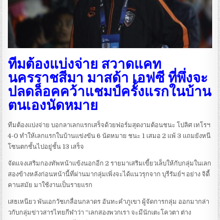
ทีมต้องแบ่งจ่าย สวาดแคท
นครราชสีมา มาสด้า เอฟซี ที่พึ่งจะ
ปลดล็อคคว้าแชมป์ครั้งแรกในบ้าน
ตนเองนัดหมาย
ทีมต้องแบ่งจ่าย บอกลาเลกแรกเสร็จด้วยฟอร์มสุดงามต้อนชนะ โปลิศ เทโรฯ
4-0 ทำให้เลกแรกในบ้านแข่งขัน 6 นัดหมาย ชนะ 1 เสมอ 2 แพ้ 3 แถมยังหนี
โซนตกชั้นไปอยู่ชั้น 13 เสร็จ
จัดแจงเสริมกองทัพหน้าแข้งนอกอีก 2 รายมาเสริมเขี้ยวเล็บให้กับกลุ่มในเลก
สองข้างหลังก่อนหน้านี้ที่ผ่านมากลุ่มเพิ่งจะได้แนวรุกจาก บุรีรัมย์ฯ อย่าง จิดี้
คานสมัย มาใช้งานเป็นรายแรก
เสธเหนียว พันเอกวัชเกลื่อนกลาดร อันทะคำภูเขา ผู้จัดการกลุ่ม ออกมากล่า
วกับกลุ่มข่าวสารไทยกีฬาว่า “เลกสองพวกเรา จะมีนักเตะโควตา ต่าง