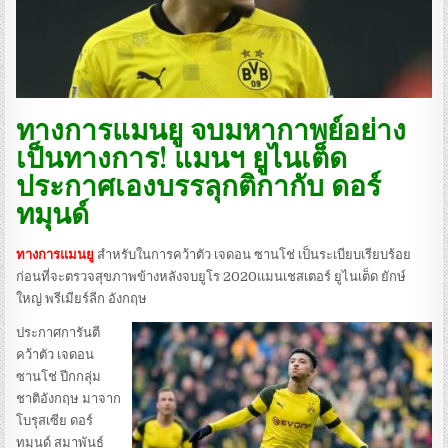
ทางการแมนยู จบมหากาพย์อย่าง
เป็นทางการ! แมนฯ ยูไนเต็ด
ประกาศเองบรรลุกติกากับ ดอร์
ทมุนด์
ทางการแมนยู
สำหรับในการคว้าตัว เจดอน ซานโช่ เป็นระเบียบเรียบร้อย
ก่อนที่จะตรวจสุขภาพข้างหลังจบยูโร 2020แมนเชสเตอร์ ยูไนเต็ด ยักษ์
ใหญ่ พรีเมียร์ลีก อังกฤษ
ประกาศการันตี
คว้าตัว เจดอน
ซานโช่ ปีกกลุ่ม
ชาติอังกฤษ มาจาก
โบรุสเซีย ดอร์
ทมุนด์ สมาพันธ์