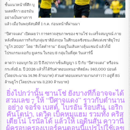
ชั้นแนวหน้าที่ศึก บุ
นเดสลีกา เยอรมัน
อย่างเป็นทางการ
แล้ว เมื่อวันพฤหัสบดีที่ 1 ก.ค. ก่อนหน้าที่ผ่านมา
“ปีศาจแดง” เปิดเผยว่า การตรวจสุขภาพของ ซานโช่ จะเสร็จสมบูรณ์ ภาย
หลังที่หมดภารกิจกับกลุ่มชาติอังกฤษ ในศึกบอลชิงชนะเลิศแห่งชาติยุโรป
“ยูโร 2020” โดย “สิงโตคำราม” ยังอยู่ในเส้นทางลุ้นแชมป์ แล้วก็มี
โปรแกรมเจอกับ ยูเครน ในรอบ 8 กลุ่มในที่สุด วันเสาร์นี้
คาดว่า จอมบุกวัย 21 ปี ถึงปากกาเซ็นสัญญา 5 ปี กับ “ปีศาจแดง” หรือจน
กระทั่งมิ.ย. ปี 2026 แล้วก็ได้รับค่าตอบแทนอาทิตย์ละ 340,000 ปอนด์
(โดยประมาณ 14.96 ล้านบาท) ส่วนค่าตอบแทนรายงานกล่าวว่า อยู่ที่ 85
ล้านยูโร (โดยประมาณ 3,230 ล้านบาท)
ยิ่งไปกว่านั้น ซานโช่ ยังบางทีก็อาจจะได้
สวมเลข 7 ให้ “ปีศาจแดง” ราวกับตำนาน
อย่าง จอร์จ เบสต์, ไบรอัน ร็อบสัน, เอริก
คันโตน่า, เดวิด เบ็คหมูแฮม รวมทั้ง คริส
เตียโน่ โรนัลโด้ แล้วให้ เอดินสัน คาวานี่
ผู้ครอบครองเบอร์คนตอนนี้แปรไปใช้เลข