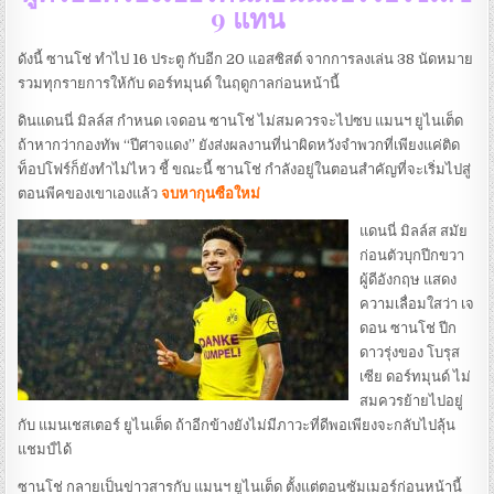
9 แทน
ดังนี้ ซานโช่ ทำไป 16 ประตู กับอีก 20 แอสซิสต์ จากการลงเล่น 38 นัดหมาย
รวมทุกรายการให้กับ ดอร์ทมุนด์ ในฤดูกาลก่อนหน้านี้
ดินแดนนี่ มิลล์ส กำหนด เจดอน ซานโช่ ไม่สมควรจะไปซบ แมนฯ ยูไนเต็ด
ถ้าหากว่ากองทัพ “ปีศาจแดง” ยังส่งผลงานที่น่าผิดหวังจำพวกที่เพียงแค่ติด
ท็อปโฟร์ก็ยังทำไม่ไหว ชี้ ขณะนี้ ซานโช่ กำลังอยู่ในตอนสำคัญที่จะเริ่มไปสู่
ตอนพีคของเขาเองแล้ว
จบหากุนซือใหม่
แดนนี่ มิลล์ส สมัย
ก่อนตัวบุกปีกขวา
ผู้ดีอังกฤษ แสดง
ความเลื่อมใสว่า เจ
ดอน ซานโช่ ปีก
ดาวรุ่งของ โบรุส
เซีย ดอร์ทมุนด์ ไม่
สมควรย้ายไปอยู่
กับ แมนเชสเตอร์ ยูไนเต็ด ถ้าอีกข้างยังไม่มีภาวะที่ดีพอเพียงจะกลับไปลุ้น
แชมป์ได้
ซานโช่ กลายเป็นข่าวสารกับ แมนฯ ยูไนเต็ด ตั้งแต่ตอนซัมเมอร์ก่อนหน้านี้