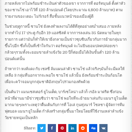
ภายหลังจากไม่พร้อมชำระเงินค่าตัวของเขา จากการที่ ดอร์ทมุนด์ ตั้งค่าหัว
ของ ซานโช่ เอาไว้ที่ 120 ล้านปอนด์ (โดยประมาณ 4,800 ล้านบาท) ตาม
รายงานของ เดอะ ไม่ร์เรอร์ สื่อชั้นแนวหน้าของเมืองผู้ดี
ในช่วงฤดูกาลนี้ ซานโช่ ยังคงทำผลงานได้ดีที่สุดอย่างสม่ำเสมอ ภายหลัง
จากทำไป 17 ประตู กับอีก 19 แอสซิสต์ จากการลงเล่น 35 นัดหมายในทุก
รายการ แต่ว่ามันก็ทำให้เขายิ่งกลายเป็นข่าวซุบซิบเกี่ยวกับการย้ายกลุ่มมาก
ขึ้นไปอีก ซึ่งก็เป็นที่เช้าใจกันว่า ดอร์ทมุนด์ จะไม่ยินยอมปลดปล่อยเขา
กล้วยๆรวมทั้งจะยอมขายลำแข้งวัย 20 ปีก็ต่อเมื่อได้เงินขั้นต่ำ 120 ล้าน
ปอนด์แค่นั้น
ถ้าหากว่า หงส์แดง กับ เชลซี ล้มแผนล่าตัว ซานโช่ แล้วจริงๆมันก็จะมีผลให้
เหลือ 3 กลุ่มที่นอกจากจะพอใจ ซานโช่ แล้วนั้น ยังพร้อมชำระเงินก้อนโต
เพื่อจะคว้าจอมบุกกลุ่มชาติอังกฤษไปร่วมกองทัพด้วย
เป็นต้นว่า แมนเชสเตอร์ ยูไนเต็ด, บาร์เซโลน่า แล้วก็ เรอัล มาดริด ซึ่งก่อน
หน้าที่ผ่านมามีข่าวซุบซิบว่า ซานโช่ พอใจที่จะย้ายมาเล่นกับ แมนฯ ยูไนเต็ด
มากมายๆเพราะเหตุว่าตื่นเต้นกับการที่ โอเล่ กุนทุ่งนาร์ โซลชา ผู้จัดการทีม
ฟุตบอล แมนฯ ยูไนเต็ด กำลังสร้างกลุ่มขึ้นมาใหม่โดยที่ใช้งานเหล่าลำแข้ง
วัยชายหนุ่มเป็นหลัก
Share: