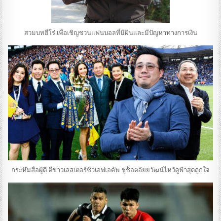
สวมบทฮีโร่ เพื่อเชิญชวนแฟนบอลที่มีฝันและมีปัญหาทางการเงิน
กระหึ่มสื่อผู้ดี ตีข่าวเลสเตอร์ซิวเอฟเอคัพ ชูช็อตอัยยวัฒน์ไหว้ดูฟ้าสุดถูกใจ