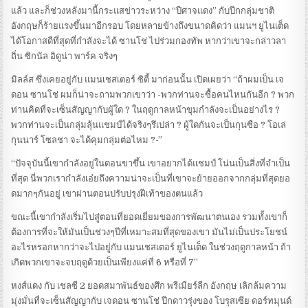
แล้ว และก็ช่วงหลังมานี้กระแสข่าวระหว่าง “ปีศาจแดง” กับปีกกลุ่มชาติ
อังกฤษก็ร้ายแรงขึ้นมาอีกรอบ โดยหลายข้างถึงขนาดคิดว่า แมนฯ ยูไนเต็ด
ได้โอกาสดีที่สุดที่กำลังจะได้ ซานโช่ ไปร่วมกองทัพ หากว่าเขาจะกล่าวลา
ถิ่น ซิกนัล อิดูน่า พาร์ค จริงๆ
มิลล์ส ซึ่งเคยอยู่กับ แมนเชสเตอร์ ซิตี้ มาก่อนนั้น เปิดเผยว่า “ถ้าผมเป็น เจ
ดอน ซานโช่ ผมก็น่าจะถามพวกเขาว่า -พวกท่านจะซื้อคนไหนกันอีก ? พวก
ท่านคิดที่จะเซ็นสัญญากับผู้ใด ? ในฤดูกาลหน้าขุมกำลังจะเป็นอย่างไร ?
พวกท่านจะเป็นกลุ่มลุ้นแชมป์ได้จริงๆรึเปล่า ? ผู้ใดกันจะเป็นกุนซือ ? โอเล่
กุนนาร์ โซลชา จะได้คุมกลุ่มต่อไหม ?-”
“ปัจจุบันนี้เขากำลังอยู่ในตอนขาขึ้น เขาอยากได้แชมป์ โน่นเป็นสิ่งที่จำเป็น
ที่สุด นี่พวกเรากำลังเอ๋ยถึงความน่าจะเป็นที่เขาจะย้ายออกจากกลุ่มที่สุดยอ
ดมากๆกันอยู่ เขาผ่านตอนปรับปรุงฝีเท้าของตนแล้ว
ขณะนี้เขากำลังเริ่มไปสู่ตอนที่ยอดเยี่ยมของการพัฒนาตนเอง รวมทั้งเขาก็
ต้องการที่จะให้มันเป็นช่วงๆปีที่เหมาะสมที่สุดของเขา มันไม่เป็นประโยชน์
อะไรหรอกหากว่าจะไปอยู่กับ แมนเชสเตอร์ ยูไนเต็ด ในช่วงฤดูกาลหน้า ถ้า
เกิดพวกเขาจะจบฤดูด้วยเป็นเพียงแค่ที่ 6 หรือที่ 7”
หงส์แดง กับ เชลซี 2 ยอดสมาพันธ์ของศึก พรีเมียร์ลีก อังกฤษ เลิกล้มความ
มุ่งมั่นที่จะเซ็นสัญญากับ เจดอน ซานโช่ ปีกดาวรุ่งของ โบรุสเซีย ดอร์ทมุนด์