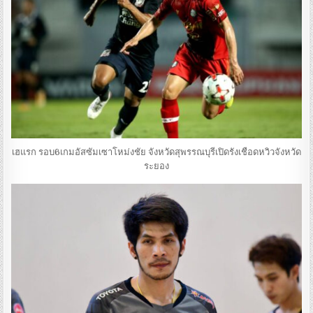
เฮแรก รอบ6เกมอัสซัมเซาโหม่งชัย จังหวัดสุพรรณบุรีเปิดรังเชือดหวิวจังหวัด
ระยอง