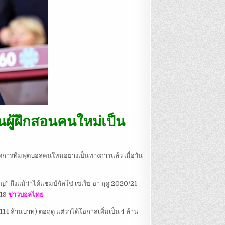
็นผู้ฝึกสอนคนใหม่เป็น
ู้จัดการทีมฟุตบอลคนใหม่อย่างเป็นทางการแล้ว เมื่อวัน
ญ่” ถึงแม้ว่าได้แชมป์กัลโช่ เซเรีย อา ฤดู 2020/21
-19
ข่าวบอลไทย
114 ล้านบาท) ต่อฤดู แต่ว่าได้โอกาสเพิ่มเป็น 4 ล้าน