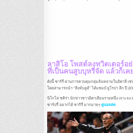
ลาสิโอ โพสต์ลงทวิตเตอร์อย่า
ที่เป็นคนสูบบุหรี่จัด แล้ว
ดังนี้ ซาร์รี่ ผ่านการควบคุมกลุ่มล้นหลามในอิตาลี เช่
โดยสามารถนำ “สิงห์บลูส์” ได้แชมป์ ยูโรปา ลีก ปี 20
นิโกโล่ ชคิร่า นักข่าวชาวอิตาเลียนรายหนึ่ง เจาะจง ลา
ซาร์ปรี่ อยากได้ ชากิรี่ มากมายๆ
ดูบอลสด