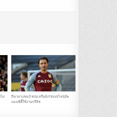
ถึงเวลาแชมป์ ชปล.หรือยัง?ส่อง3ไลน์อัพ
งไม่
แมนซิตี้ใช้งานกรีลิช