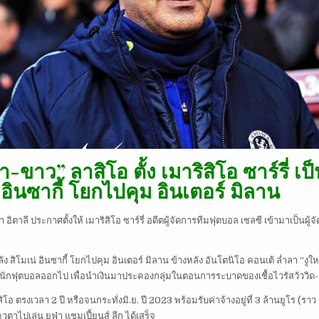
ขาว” ลาสิโอ ตั้ง เมาริสิโอ ซาร์รี่ เป
 อินซากี้ โยกไปคุม อินเตอร์ มิลาน
 อิตาลี ประกาศตั้งให้ เมาริสิโอ ซาร์รี่ อดีตผู้จัดการทีมฟุตบอล เชลซี เข้ามาเป็นผ
 สิโมเน่ อินซากี้ โยกไปคุม อินเตอร์ มิลาน ข้างหลัง อันโตนิโอ คอนเต้ ล่ำลา “งูให
ายนักฟุตบอลออกไป เพื่อนำเงินมาประคองกลุ่มในตอนการระบาดของเชื้อไวรัสวัววิด
โอ ตรงเวลา 2 ปี หรือจนกระทั่งมิ.ย. ปี 2023 พร้อมรับค่าจ้างอยู่ที่ 3 ล้านยูโร (ราว 
ไปเล่น ยูฟ่า แชมเปี้ยนส์ ลีก ได้เสร็จ