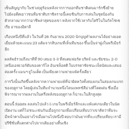
เซ็นสัญญากับ ในช่วงฤดูร้อนหลังจากการออกทีมชาติเดนมาร์กซึ่งย้าย
ไปยัeอดีตเยาวชนทีมชาติบราซิลรายนี้เคยชินกับการเล่นในชุดป้องกัน
ตัวกลางมากกว่าอาชีพล่าสุดของเขา หลังจากใช้เวลากับโตริโนในกัลโช่เซ
เรีย อาของอิตาลี
เกือบหนึ่งปีที่แล้ว ในวันที่ 26 กันยายน 2020 นักบุญทำผลงานได้อย่างยอด
เยี่ยมด้วยคะแนน 23 แต้มจากสิบเกมที่เห็นทีมของ ขึ้นเป็นจ่าฝูงในพรีเมียร์
ลีก
ผลลัพธ์รวมถึงนาทีที่ 90 เสมอ 3-3 ที่สแตมฟอร์ด บริดจ์ และชัยชนะ 2-0
เหนือเอฟเวอร์ตันของคาร์โล อันเชล็อตติ ในบรรดาชัยชนะเจ็ดนัดและเสมอ
สองครั้ง แมนฯ ยูไนเต็ด เป็นเพียงความพ่ายแพ้ครั้งเดียว
การวิ่งนั้นเกิดขึ้นหลังจากความพ่ายแพ้ที่น่าผิดหวังทั้งสองเกมในสองเกมแรก
ของฤดูกาล โดยผู้เล่นในทีมจำนวนหนึ่งโดนแพทช์สีม่วงที่โดดเด่น ซึ่งเมื่อ
พิจารณาจากผลงานในครึ่งหลังของฤดูกาล ก็น่าจะในลีกสูงสุด
ตอนนี้ Saints ลงเล่นไปแล้ว 5 เกมในพรีเมียร์ลีกและแพ้แค่เกมเดียวในนัด
เปิดงาน แต่ก็ไม่ชนะเช่นกันเมื่อถูกถามเพื่อเปรียบเทียบว่าเขาคิดว่าทีมจะ
มีหน้าตาเป็นอย่างไรเมื่อผ่านไปหนึ่งปี ตอบว่ามันยากที่จะเปรียบเทียบ เรามี
ปรีซีซั่นที่แตกต่างไปจากเดิมอย่างสิ้นเชิง