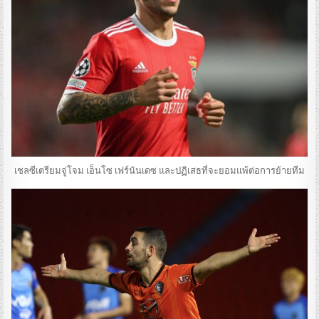
เชลซีเตรียมจู่โจม เอ็นโซ เฟร์นันเดซ และปฏิเสธที่จะยอมแพ้ต่อการย้ายทีม