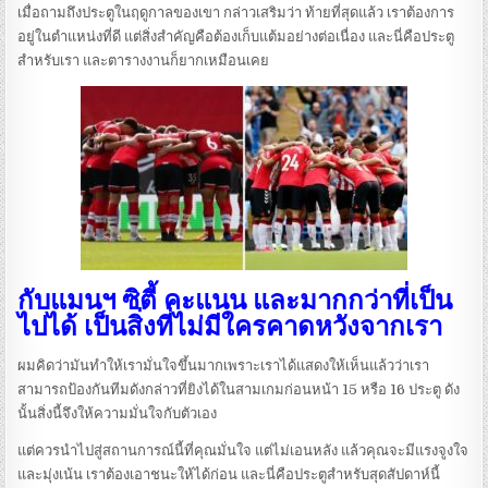
เมื่อถามถึงประตูในฤดูกาลของเขา กล่าวเสริมว่า ท้ายที่สุดแล้ว เราต้องการ
อยู่ในตำแหน่งที่ดี แต่สิ่งสำคัญคือต้องเก็บแต้มอย่างต่อเนื่อง และนี่คือประตู
สำหรับเรา และตารางงานก็ยากเหมือนเคย
กับแมนฯ ซิตี้ คะแนน และมากกว่าที่เป็น
ไปได้ เป็นสิ่งที่ไม่มีใครคาดหวังจากเรา
ผมคิดว่ามันทำให้เรามั่นใจขึ้นมากเพราะเราได้แสดงให้เห็นแล้วว่าเรา
สามารถป้องกันทีมดังกล่าวที่ยิงได้ในสามเกมก่อนหน้า 15 หรือ 16 ประตู ดัง
นั้นสิ่งนี้จึงให้ความมั่นใจกับตัวเอง
แต่ควรนำไปสู่สถานการณ์นี้ที่คุณมั่นใจ แต่ไม่เอนหลัง แล้วคุณจะมีแรงจูงใจ
และมุ่งเน้น เราต้องเอาชนะให้ได้ก่อน และนี่คือประตูสำหรับสุดสัปดาห์นี้