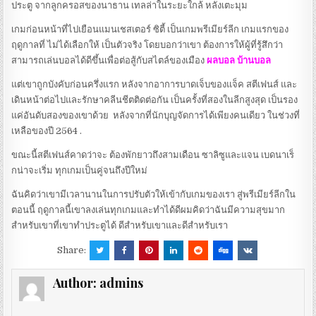
ประตู จากลูกครอสของนาธาน เทลล่าในระยะใกล้ หลังเตะมุม
เกมก่อนหน้าที่ไปเยือนแมนเชสเตอร์ ซิตี้ เป็นเกมพรีเมียร์ลีก เกมแรกของ
ฤดูกาลที่ ไม่ได้เลือกให้ เป็นตัวจริง โดยบอกว่าเขา ต้องการให้ผู้ที่รู้สึกว่า
สามารถเล่นบอลได้ดีขึ้นเพื่อต่อสู้กับสไตล์ของเมือง
ผลบอล บ้านบอล
แต่เขาถูกบังคับก่อนครึ่งแรก หลังจากอาการบาดเจ็บของแจ็ค สตีเฟนส์ และ
เดินหน้าต่อไปและรักษาคลีนชีตติดต่อกัน เป็นครั้งที่สองในลีกสูงสุด เป็นรอง
แค่อันดับสองของเขาด้วย หลังจากที่นักบุญจัดการได้เพียงคนเดียว ในช่วงที่
เหลือของปี 2564 .
ขณะนี้สตีเฟนส์คาดว่าจะ ต้องพักยาวถึงสามเดือน ซาลิซูและแจน เบดนาเร็
กน่าจะเริ่ม ทุกเกมเป็นคู่จนถึงปีใหม่
ฉันคิดว่าเขามีเวลานานในการปรับตัวให้เข้ากับเกมของเรา สู่พรีเมียร์ลีกใน
ตอนนี้ ฤดูกาลนี้เขาลงเล่นทุกเกมและทำได้ดีผมคิดว่าฉันมีความสุขมาก
สำหรับเขาที่เขาทำประตูได้ ดีสำหรับเขาและดีสำหรับเรา
Share:
Author:
admins