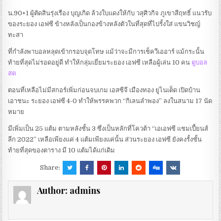
น.90+1 ผู้ตัดสินรุ่งเรือง บุญเกิด ล้วงใบแดงให้กับ วสุศิวกิจ ภูเขาสีฤทธิ์ แนวรับ
ของระยอง เอฟซี ข้างหลังเป็นกองข้างหลังตัวในที่สุดที่ไปรั้งใส่ แขนวิชญ์
ทะสา
ที่กำลังพาบอลหลุดเข้ากรอบจุดโทษ แม้ว่าจะมีการเช็ควีเออาร์ แม้กระนั้น
ท้ายที่สุดไม่รอดอยู่ดี ทำให้กลุ่มเยี่ยมระยอง เอฟซี เหลือผู้เล่น 10 คน
ดูบอล
สด
ตอนที่เหลือไม่มีสกอร์เพิ่มก่อนจบเกม เอสซีจี เมืองทอง ยูไนเต็ด เปิดบ้าน
เอาชนะ ระยอง เอฟซี 4-0 ทำให้พรรคพวก “กิเลนลำพอง” ลงในสนาม 17 นัด
หมาย
มีเพิ่มเป็น 25 แต้ม ตามหลังชั้น 3 ซึ่งเป็นหลักที่โควต้า “เอเอฟซี แชมเปี้ยนส์
ลีก 2022” เหลือเพียงแค่ 4 แต้มเพียงแค่นั้น ส่วนระยอง เอฟซี ยังคงรั้งชั้น
ท้ายที่สุดของตาราง มี 10 แต้มได้แก่เดิม
Share:
Author:
admins