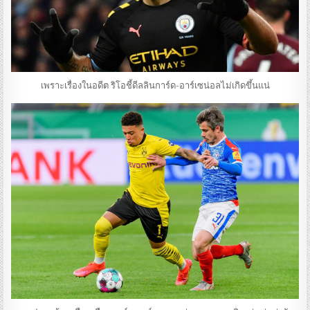
เพราะเรื่องในอดีต ริโอชี้ดีลลินการ์ด-อาร์เซน่อลไม่เกิดขึ้นแน่