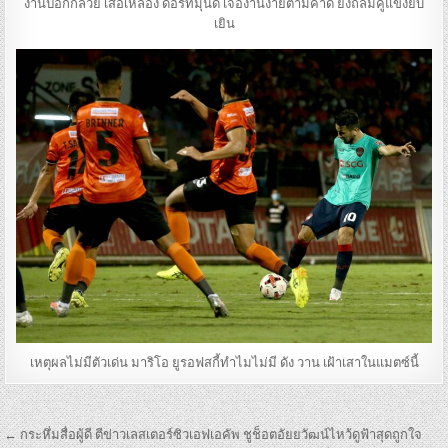
งานปอกกล้วย เสือเหลือง ดอร์ทมุนด์ เจองานง่ายตามคาด ยิงถล่มคู่แข่งยับ
เยิน
เหตุผลไม่มีตัวเด่น มาริโอ ยูรอฟสกี้ทำไมไม่มี ดัง วาน เฝ้าเสาในแมตซ์นี้
เมนู
← กระหึ่มสื่อผู้ดี ตีข่าวเลสเตอร์ซิวเอฟเอคัพ ชูช็อตอัยยวัฒน์ไหว้ดูฟ้าสุดถูกใจ