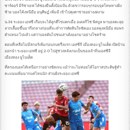
ซาร์ดอร์ มีร์ซาเยฟ ได้ช่องยืนตั้งป้อมปั่น ด้วยขวารอบๆกรอบจุดโทษทางฝั่ง
ซ้าย บอลโค้งหนีมือ อนุศิษฏ์ เพิ่มมี เข้าไปตุงตาข่ายอย่างงดงาม
น.34 ระยอง เอฟซี เกือบจะได้ลูกตีไข่แตกเมื่อ อเดลกีโซ่ พิตบูล พาบอลตะลุย
ลากเลื้อยขึ้นมากึ่งกลางก่อนที่จะทำการตัดสินใจซัดเอง บอลพุ่งหนีมือ สมพร
ตำแหน่ง ไปแล้ว แต่ว่าบอลดันไปชนเสาเด้งออกมาอย่างโชคร้าย
ตอนที่เหลือไม่มีสกอร์เพิ่มก่อนจบครึ่งแรก เอสซีจี เมืองทอง ยูไนเต็ด เปิดบ้าน
ออกนำ ระยอง เอฟซี อยู่ 2-0 ไปสู่ช่วงหลังเกมเป็นของเจ้าถิ่นเอสซีจี
เมืองทอง ยูไนเต็ด
ที่ครองบอลได้เหนือกว่าอย่างชัดเจน แม้ว่าจะไม่ค่อยได้โอกาสประดิษฐ์ทำ
คะแนนเพิ่มมากแค่ไหนนัก ส่วนฝั่งระยอง เอฟซี