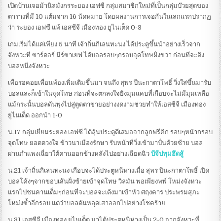
เปิดบ้านเจอม้านิลมังกรระยอง เอฟซี กลุ่มสมาชิกใหม่ที่เป็นกลุ่มบ๊วยสุดของ
ตารางที่มี 10 แต้มจาก 16 นัดหมาย โดยผลงานการเจอกันในเลกแรกปรากฏ
ว่า ระยอง เอฟซี แพ้ เอสซีจี เมืองทอง ยูไนเต็ด 0-3
เกมเริ่มได้แค่เพียง 5 นาที เจ้าถิ่นกิเลนทะนง ได้ประตูขึ้นนำอย่างเร็วจาก
จังหวะที่ ซาร์ดอร์ มีร์ซาเยฟ ได้บอลรอบๆกรอบจุดโทษฝั่งขวา ก่อนที่จะดึง
บอลหนึ่งจังหวะ
เพื่อรอคอยเพื่อนพ้องเพิ่มเติมขึ้นมา จนถึง สุพร ปีนะกาตาโพธิ์ วิ่งใส่ขึ้นมารับ
บอลและก็เข้าในจุดโทษ ก่อนที่จะตกลงใจยิงมุมแคบที่เกือบจะไม่มีมุมเหลือ
แม้กระนั้นบอลดันพุ่งไปสู่ตูดตาข่ายอย่างงดงามช่วยทำให้เอสซีจี เมืองทอง
ยูไนเต็ด ออกนำ 1-0
น.17 กลุ่มเยี่ยมระยอง เอฟซี ได้ลุ้นประตูตีเสมอจากลูกฟรีคิก รอบๆหน้ากรอบ
จุดโทษ ยอดดวงใจ ข้าวนาเมืองรักษา รับหน้าที่วิ่งเข้ามาปั่นด้วยซ้าย บอล
ผ่านกำแพงเฉี่ยวใต้คานออกข้างหลังไปอย่างเฉียดฉิว
บีจีปทุมฮึดสู้
น.21 เจ้าถิ่นกิเลนทะนง เกือบจะได้ประตูหนีห่างเมื่อ สุพร ปีนะกาตาโพธิ์ เปิด
บอลโค้งๆจากขอบเส้นฝั่งซ้ายเข้าจุดโทษ วิลมัน พอเพียงพพ์ โหม่งจังหวะ
แรกไปชนคานเต็มๆก่อนที่จะบอลจะเด้งมาเข้าหัว ศฤงคาร ประพรมสุภะ
โหม่งซ้ำอีกรอบ แต่ว่าบอลดันหลุดเสาออกไปอย่างโชคร้าย
น.31 เอสซีจี เมืองทอง ยูไนเต็ด มาได้ประตูหนีห่างเป็น 2-0 จากจังหวะที่