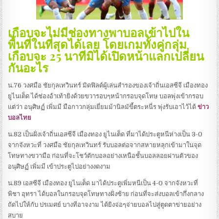
เกือบจะไม่มีช่องทางพาบอลเข้าไปใน
พื้นที่ในที่สุดได้เลย โดยเกมทั้งคู่กลุ่ม
เกือบจะ 25 นาทีมิได้เปิดหน้าแลกเปลี่ยน
กันอะไร
น.76 วงศมือ ชัยกุลเทวินทร์ มิดฟิลด์ผู้เล่นสำรองของเจ้าถิ่นเอสซีจี เมืองทอง
ยูไนเต็ด ได้ช่องอ้าเท้ายิงด้วยขวารอบๆหน้ากรอบจุดโทษ บอลพุ่งเข้ากรอบ
แต่ว่า อนุศิษฏ์ เพิ่มมี มือกาวกลุ่มเยี่ยมม้านิลมัขี้ตระหนี่ร พุ่งรับเอาไว้ได้
ข่าว
บอลไทย
น.82 เป็นฝั่งเจ้าถิ่นเอสซีจี เมืองทอง ยูไนเต็ด ที่มาได้ประตูหนีห่างเป็น 3-0
จากจังหวะที่ วงศมือ ชัยกุลเทวินทร์ รับบอลต่อจากสหายหลุกเข้ามาในจุด
โทษทางขวามือ ก่อนที่จะโชว์ตักบอลอย่างเหนือชั้นบอลลอยผ่านตัวของ
อนุศิษฏ์ เพิ่มมี เข้าประตูไปอย่างงดงาม
น.89 เอสซีจี เมืองทอง ยูไนเต็ด มาได้ประตูเพิ่มหนีเป็น 4-0 จากจังหวะที่
พิชา อุทรา ได้บอลในกรอบจุดโทษทางฝั่งซ้าย ก่อนที่จะส่งบอลเข้ากึ่งกลาง
ถัดไปให้กับ ปรเมศย์ บางทีอาจงาม ได้ยิงจ่อๆจ่ายบอลไปสู่ตูดตาข่ายอย่าง
สบาย