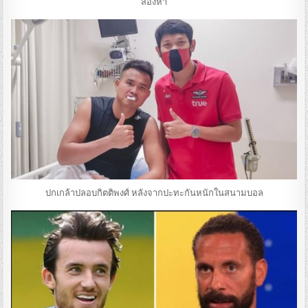
สองห้า
ปกเกล้าปลอบกิตติพงศ์ หลังจากปะทะกันหนักในสนามบอล