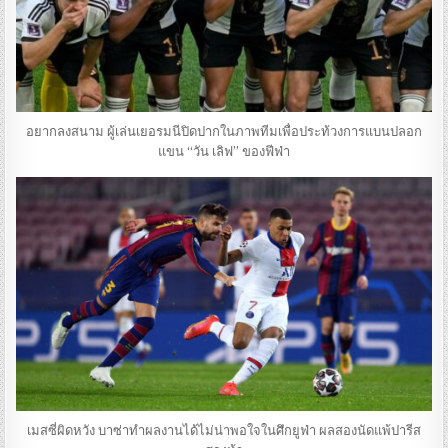
อยากลงสนาม ผู้เล่นเยอรมนีปิดปากในภาพทีมเพื่อประท้วงการแบนปลอก
แขน “วัน เลิฟ” ของฟีฟ่า
เมสซี่ผิดหวัง บาซ่าทำผลงานได้ไม่น่าพอใจในศึกยูฟ่า ผลสองนัดแพ้ปารีส