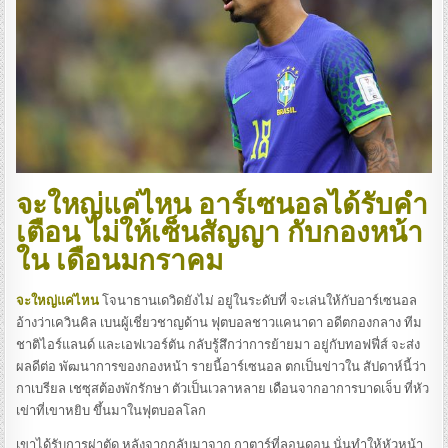
จะใหญ่แค่ไหน อาร์เซนอลได้รับคํา
เตือน ไม่ให้เซ็นสัญญา กับกองหน้า
ใน เดือนมกราคม
จะใหญ่แค่ไหน
โจนาธานเดวิดยังไม่ อยู่ในระดับที่ จะเล่นให้กับอาร์เซนอล
อ้างว่าเควินคิล เบนผู้เชี่ยวชาญด้าน ฟุตบอลชาวแคนาดา อดีตกองกลาง ทีม
ชาติไอร์แลนด์ และเอฟเวอร์ตัน กลับรู้สึกว่าการย้ายมา อยู่กับทอฟฟี่ส์ จะส่ง
ผลดีต่อ พัฒนาการของกองหน้า รายนี้อาร์เซนอล ตกเป็นข่าวใน สัปดาห์นี้ว่า
กาเบรียล เชซุสต้องพักรักษา ตัวเป็นเวลาหลาย เดือนจากอาการบาดเจ็บ ที่หัว
เข่าที่เขาหยิบ ขึ้นมาในฟุตบอลโลก
เขาได้รับการผ่าตัด หลังจากกลับมาจาก กาตาร์ที่ลอนดอน นั่นทําให้หัวหน้า