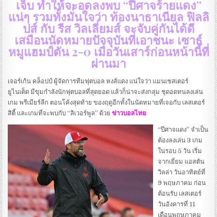
เจ็บ ทำให้จะอดลงพบ “ปีศาจร้ายแดง”
แน่ๆ รวมทั้งมั่นใจว่า ท้องนาธาเนียล ฟิลลิ
ปส์ กับ รีส วิลเลี่ยมส์ จะจับคู่กันได้ดี
เสมือนนัดหมายปัจจุบันที่เอาชนะ เซาธ์
หมูแฮมป์ตัน 2-0 เมื่อวันเสาร์ก่อนหน้านี้ที่
ผ่านมา
เจอร์เก้น คล็อปป์ ผู้จัดการทีมฟุตบอล หงส์แดง แน่ใจว่า แมนเชสเตอร์
ยูไนเต็ด มีขุมกำลังนักฟุตบอลที่สุดยอด แล้วก็น่าจะส่งกลุ่ม ชุดอดทนลงเล่น
เกม พรีเมียร์ลีก ตอนโค้งสุดท้าย ของฤดูอีกทั้งในนัดหมายที่เจอกับ เลสเตอร์
สิตี้ และเกมที่จะพบกับ “ลิเวอร์พูล” ด้วย
ข่าวบอลไทย
“ปีศาจแดง” จำเป็น
ต้องลงเล่น 3 เกม
ในรอบ 5 วัน เริ่ม
จากเยี่ยม แอสตัน
วิลล่า วันอาทิตย์ที่
9 พฤษภาคม ก่อน
ต้อนรับ เลสเตอร์
วันอังคารที่ 11
เดือนพฤษภาคม