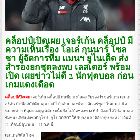
คล็อปป์เปิดเผย เจอร์เก้น คล็อปป์ มี
ความเห็นเรื่อง โอเล่ กุนนาร์ โซล
ชา ผู้จัดการทีม แมนฯ ยูไนเต็ด ส่ง
สำรองยกชุดลงพบ เลสเตอร์ พร้อม
เปิด เผยข่าวไม่ดี 2 นักฟุตบอล ก่อน
เกมแดงเดือด
คล็อปป์เปิดเผย
เจอร์เก้น คล็อปป์ กุนซือ หงส์แดง รับรองว่า จอร์แดน เฮนเด
อร์สัน มิดฟิลด์กัปตันกลุ่ม จะมิได้กลับมาลงช่วย “ลิเวอร์พูล” ในเกม 4 นัด
หมายท้าย ที่สุดของฤดู แม้กระนั้นยัง ไม่ตัดช่องทาง ที่กำลังจะได้ไปเล่นบอล
ชิงชนะเลิศแห่งชาติยุโรป “ยูโร 2020” ให้กับกลุ่มชาติอังกฤษ ระหว่างวันที่
11 เดือนมิถุนายน – 11 ก.ค.นี้
เฮนเดอร์สัน โชค