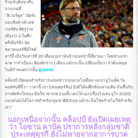
ร้ายเจ็บต้นขาคีบ
จากเกมที่
“ลิเวอร์พูล” เปิดรัง
แอนฟิลด์ แพ้ เอฟ
เวอร์ตัน ศัตรูร่วม
เมือง 0-2 ในศึก
พรีเมียร์ลีก นัด
หมายเมอร์ซี่ย์ไซด์
ดาร์บี้ เมื่อวันเสาร์ที่ 20 เดือนกุมภาพันธ์ ก่อนหน้านี้ที่ผ่านมา โดยช่วงแรก
คาด ว่าจำเป็นจะ ต้องพักราว 1 เดือน แม้กระนั้น เปลี่ยนเป็นว่า จำต้องหยุด
ไม่มีกำหนดกว่านั้น
ดูบอลสด
คล็อปป์ เปิดเผยสำหรับการแถลงข่าวก่อนเกมไปเยี่ยม แมนฯ ยูไนเต็ด วัน
พฤหัสบดีนี้ว่า “เวลานี้ เขา (เฮนเดอร์สัน) ยังมิได้ลงฝึกซ้อมตามเดิม มันขึ้นกับ
การตัดสินใจของ มึงเร็ธ เซาเกต รวมทั้ง เฮนโด้ เอง (เรื่องไปเล่น ยูโร 2020)
แน่ๆมันยังได้โอกาสสำหรับกลุ่มชาติอังกฤษ แม้กระนั้นโชคร้ายไม่ใช่สำหรับ
เรา”
นอกเหนือจากนั้น คล็อปป์ ยังเปิดเผยเหตุ
ว่า โอซาน คาบัค ปราการหลังกลุ่มชาติ
ประเทศตุรกี ยังไม่หายจากอาการบาด