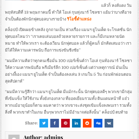
แล้วก็ หงส์แดง วัน
พฤหัสบดีที่ 13 พฤษภาคมนี้ ทำให้ โอเล่ กุนทุ่งนาร์ โซลชา แย้มว่าบางทีอาจ
จำเป็นต้องพักนักฟุตบอลบางรายบ้าง
ริโอชี้ตำแหน่ง
คล็อปป์ เปิดเผยข้างหลัง ถูกถามเป็น ห่วงเรื่อง แมนฯ ยูไนเต็ด จะโรเตชั่น นัก
ฟุตบอลไหมว่า “เราเคยเล่นบอลถ้วยหลายรายการ และก็มีเกมหลายนัด
หมาย ทำให้พวกเรา จะต้องเวียน นักฟุตบอล แล้วก็ผู้คนก็ มักคิดเสมอว่า เรา
มิได้ให้ความเคารพนับ ถือการแข่งขันชิงชัย”
“ผมมีความคิดว่าทุกคนเชื่อมั่น 100 เปอร์เซ็นต์ว่า โอเล่ กุนท้องนาร์ โซลชา
ให้ความเคารพนับถือ พรีเมียร์ลีก 100 เปอร์เซ็นต์ แต่ว่าเหตุการณ์ มันเป็น
อย่างงี้เอง แมนฯ ยูไนเต็ด จำเป็นต้องลงเล่น 3 เกมใน 5 วัน ก่อนพักผ่อนตอน
สุดสัปดาห์”
“ผมมีความรู้สึกว่า แมนฯ ยูไนเต็ด มีแม้กระนั้น นักฟุตบอลดีๆ พวกเขามีกลุ่ม
ที่เข้มแข็ง ให้ใช้งาน ทั้งยังกองกลาง ที่ยอดเยี่ยมรวมทั้ง ดินแดนหน้าที่ แจ๋ว
หากแม้อายุน้อยก็ตาม ผมคาดว่า พวกเขาจะส่งชุดเข้มแข็งลงพบเรา รวมทั้ง
สิ่งที่ พวกเขาทำในเกม อื่นๆพวกเราไม่มีอำนาจต่อสิ่งนั้น” คล็อปป์ ตบท้าย
Share:
Author:
admins