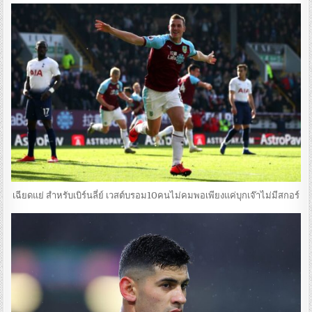
เฉียดแย่ สำหรับเบิร์นลี่ย์ เวสต์บรอม10คนไม่คมพอเพียงแค่บุกเจ๊าไม่มีสกอร์