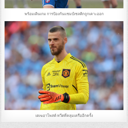
พร้อมเดินเกม การป้องกันแชมป์เซลติกถูกเคาะออก
เดเฆอาโพสต์ ทวีตที่คลุมเครืออีกครั้ง