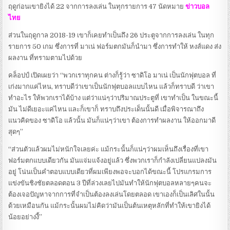
ฤดูก่อนเขายิงได้ 22 จากการลงเล่น ในทุกรายการ 47 นัดหมาย
ข่าวบอล
ไทย
ส่วนในฤดูกาล 2018-19 เขาก็เคยทำเป็นถึง 26 ประตูจากการลงเล่น ในทุก
รายการ 50 เกม ซึ่งการที่ มาเน่ ฟอร์มตกมันก็นำมา ซึ่งการทำให้ หงส์แดง ส่ง
ผลงาน ที่ทรามตามไปด้วย
คล็อปป์ เปิดเผยว่า “พวกเราทุกคน ต่างก็รู้ว่า ซาดิโอ มาเน่ เป็นนักฟุตบอล ที่
เก่งมากแค่ไหน, ทราบดีว่าเขาเป็นนักฟุตบอลแบบไหน แล้วก็ทราบดี ว่าเขา
ทำอะไร ให้พวกเราได้บ้าง แต่ว่าแน่ๆว่าปริมาณประตูที่ เขาทำเป็น ในขณะนี้
มัน ไม่ดีเยอะแค่ไหน และก็เขาก็ ทราบถึงประเด็นนั้นดี เมื่อพิจารณาถึง
แนวคิดของ ซาดิโอ แล้วนั้น มันก็แน่ๆว่าเขา ต้องการทำผลงาน ให้ออกมาดี
สุดๆ”
“ส่วนตัวแล้วผมไม่หนักใจเลยค่ะ แม้กระนั้นก็แน่ๆว่าผมเห็นถึงเรื่องที่เขา
ฟอร์มตกแบบเดียวกัน มันแจ่มแจ้งอยู่แล้ว ซึ่งพวกเราก็กำลังเปลี่ยนแปลงมัน
อยู่ โน่นเป็นคำตอบแบบเดียวที่ผมเพียงพอจะบอกได้ขณะนี้ โปรแกรมการ
แข่งขันชิงชัยตลอดตอน 3 ปีที่ล่วงเลยไปมันทำให้นักฟุตบอลหลายๆคนจะ
ต้องเจอปัญหาจากการที่จำเป็นต้องลงเล่นโดยตลอด เขาเองก็เป็นเลิศในนั้น
ด้วยเหมือนกัน แม้กระนั้นผมไม่คิดว่ามันเป็นต้นเหตุหลักที่ทำให้เขายิงได้
น้อยอย่างงี้”