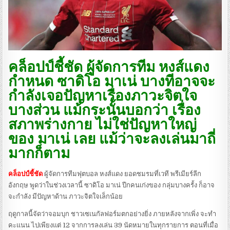
คล็อปป์ชี้ชัด ผู้จัดการทีม หงส์แดง
กำหนด ซาดิโอ มาเน่ บางทีอาจจะ
กำลังเจอปัญหาเรื่องภาวะจิตใจ
บางส่วน แม้กระนั้นบอกว่า เรื่อง
สภาพร่างกาย ไม่ใช่ปัญหาใหญ่
ของ มาเน่ เลย แม้ว่าจะลงเล่นมาถี่
มากก็ตาม
คล็อปป์ชี้ชัด
ผู้จัดการทีมฟุตบอล หงส์แดง ยอดชมรมที่เวที พรีเมียร์ลีก
อังกฤษ พูดว่าในช่วงเวลานี้ ซาดิโอ มาเน่ ปีกคนเก่งของ กลุ่มบางครั้ง ก็อาจ
จะกำลัง มีปัญหาด้าน ภาวะจิตใจเล็กน้อย
ฤดูกาลนี้จัดว่าจอมบุก ชาวเซเนกัลฟอร์มตกอย่างยิ่ง ภายหลังจากเพิ่ง จะทำ
คะแนน ไปเพียงแต่ 12 จากการลงเล่น 39 นัดหมายในทุกรายการ ตอนที่เมื่อ