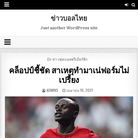
ข่าวบอลไทย
Just another WordPress site
POSTED
ข่าวฟุตบอลพรีเมียร์ลีก
IN
คล็อปป์ชี้ชัด สาเหตุทำมาเน่ฟอร์มไม่
เปรี้ยง
ADMINS
เมษายน 10, 2021