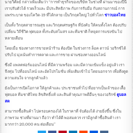
นายวิศัลย์ กล่าวเพิ่มเติมว่า “การทำธุรกิจของบริษัท ในช่วงที่ ผ่านมาของปีนี้
เราปรับตัวได้ รวดเร็วและ มีประสิทธิภาพ กับการรับมือ กับสถานการณ์ การ
แพร่ระบาด ของโควิด-19 ที่ได้กลาย เป็นวิกฤตใหญ่ ไปทั่วโลก
ข่าวบอลไทย
เป็นทั้ง วิกฤตสาธารณสุข และวิกฤตเศรษฐกิจ ที่บังคับ ให้คนทั้งโลก ต้องปรับ
เปลี่ยน วิถีชีวิต ฟุตบอล ทั้งระดับสโมสร และทีมชาติ ก็หยุดการแข่งขัน ไป
หลายเดือน
โดยเมื่อ ช่องทางการขายหน้าร้าน ต้องปิด ในช่วงการ ล็อค ดาวน์ วอริกซ์ได้
ปรับไป มุ่งเน้นทำการตลาด และการขาย ผ่านช่องทางออนไลน์
ซึ่งมี แพลตฟอร์มออนไลน์ ที่มีความพร้อม และมีความเข้มแข็ง อยู่แล้ว เรา
จึงทุ่ม ไปที่ออนไลน์ และอัดโปรโมชั่น เพิ่มเติมเข้าไป โดยนอกจาก เพื่อดึงดูด
ความสนใจ จากลูกค้าแล้ว
ยังเป็นการเปิดโอกาส ให้ลูกค้าและ ประชาชนทั่วไป ที่อยากเป็นเจ้าของ เสื้อ
ฟุตบอล ทีมชาติไทย ลิขสิทธิ์แท้ และสินค้าคุณภาพดีอื่นๆ ของวอริกซ์
ดูบอล
สด
สามารถซื้อสินค้า ไปครอบครองได้ ในราคาที่ จับต้องได้ ง่ายยิ่งขึ้น ซึ่งใน
ภาพรวม ช่วงที่ผ่านมา ถือว่า ทำได้ดี พอสมควร เรามีลูกค้าซื้อสินค้า เรา
มากกว่า 20,000 คน ต่อเดือน”