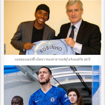
แมสดอนเฮอร์ตี้ แบ็คขวาของสาธารณรัฐไอร์แลนด์วัย 28 ปี