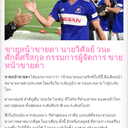
ขายหน้าขายตา นายวิศัลย์ วนะ
ศักดิ์ศรีสกุล กรรมการผู้จัดการ
ขาย
หน้าขายตา
ขายหน้าขายตา
ได้ออกมากล่าวว่า “เป้าหมายของวอริกซ์ในปีนี้ คือเดินหน้า
ขยาย ตลาดต่างประเทศ โดยเริ่มใน ระดับภูมิภาค ก่อนจะขยาย ไปสู่ระดับ
โลก
ผ่านกลยุทธ์ สำคัญคือ ‘สปอร์ต ไลเซ่น’ ที่โฟกัส กีฬามหาชน ของคนทั่วโลก
อย่างฟุตบอล ทั้งฟุตบอล ระดับทีมชาติ และระดับสโมสร
ซึ่งในปัจจุบัน หากนับเฉพาะ กีฬาฟุตบอล เราคือ แบรนด์ที่ครอง ส่วนแบ่ง
ทางการตลาดมากที่สุด ในอาเซียน ทั้งนี้ อีกหนึ่งกลยุทธ์ ที่ทางเรา เร่งเครื่อง
มากขึ้น ในปีนี้คือ การใช้ ‘ไอดอล มาร์เก็ตติ้ง’ มาช่วย สร้างการรับรู้