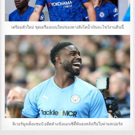
เตรียมตัวใหม่ ชุดเครื่องแบบใหม่ของทางสิงโตน้ำเงินจะโชว์งานคืนนี้
ลิเวอร์พูลเต็งแชมป์ อดีตลำแข้งแมนซิตี้ฟันธงหลังเรือใบพ่ายสเปอร์ส