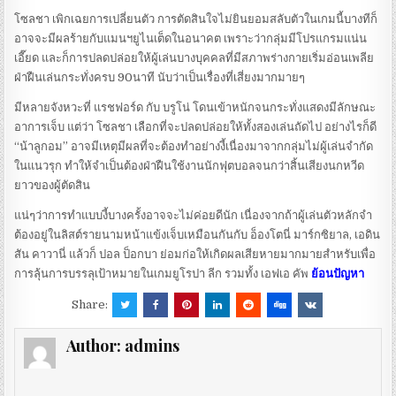
โซลชา เพิกเฉยการเปลี่ยนตัว การตัดสินใจไม่ยินยอมสลับตัวในเกมนี้บางทีก็
อาจจะมีผลร้ายกับแมนฯยูไนเต็ดในอนาคต เพราะว่ากลุ่มมีโปรแกรมแน่น
เอี๊ยด และก็การปลดปล่อยให้ผู้เล่นบางบุคคลที่มีสภาพร่างกายเริ่มอ่อนเพลีย
ฝ่าฝืนเล่นกระทั่งครบ 90นาที นับว่าเป็นเรื่องที่เสี่ยงมากมายๆ
มีหลายจังหวะที่ แรชฟอร์ด กับ บรูโน่ โดนเข้าหนักจนกระทั่งแสดงมีลักษณะ
อาการเจ็บ แต่ว่า โซลชา เลือกที่จะปลดปล่อยให้ทั้งสองเล่นถัดไป อย่างไรก็ดี
“น้าลูกอม” อาจมีเหตุมีผลที่จะต้องทำอย่างงี้เนื่องมาจากกลุ่มไม่ผู้เล่นจำกัด
ในแนวรุก ทำให้จำเป็นต้องฝ่าฝืนใช้งานนักฟุตบอลจนกว่าสิ้นเสียงนกหวีด
ยาวของผู้ตัดสิน
แน่ๆว่าการทำแบบงี้บางครั้งอาจจะไม่ค่อยดีนัก เนื่องจากถ้าผู้เล่นตัวหลักจำ
ต้องอยู่ในลิสต์รายนามหน้าแข้งเจ็บเหมือนกันกับ อ็องโตนี่ มาร์กซิยาล, เอดิน
สัน คาวานี่ แล้วก็ ปอล ป็อกบา ย่อมก่อให้เกิดผลเสียหายมากมายสำหรับเพื่อ
การลุ้นการบรรลุเป้าหมายในเกมยูโรปา ลีก รวมทั้ง เอฟเอ คัพ
ย้อนปัญหา
Share:
Author:
admins