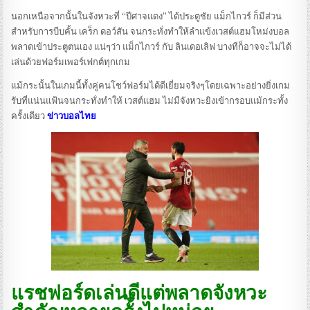
นอกเหนือจากนั้นในจังหวะที่ “ปีศาจแดง” ได้ประตูชัย แม็กไกวร์ ก็มีส่วน
สำหรับการบีบคั้น เคร็ก ดอว์สัน จนกระทั่งทำให้ลำแข้งเวสต์แฮมโหม่งบอล
พลาดเข้าประตูตนเอง แน่ๆว่า แม็กไกวร์ กับ ลินเดอเลิฟ บางทีก็อาจจะไม่ได้
เล่นด้วยฟอร์มเพอร์เฟกต์ทุกเกม
แม้กระนั้นในเกมนี้ทั้งคู่คนโชว์ฟอร์มได้ดีเยี่ยมจริงๆโดยเฉพาะอย่างยิ่งเกม
รับที่แน่นแฟ้นจนกระทั่งทำให้ เวสต์แฮม ไม่มีจังหวะยิงเข้ากรอบแม้กระทั้ง
ครั้งเดียว
ข่าวบอลไทย
แรชฟอร์ดเล่นดีแต่พลาดจังหวะ