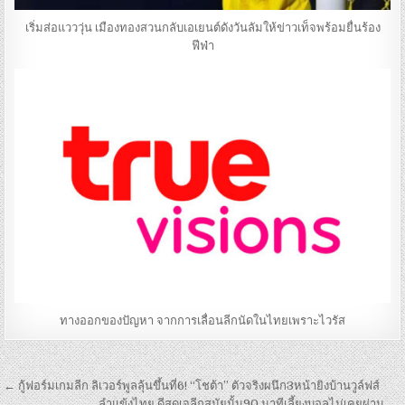
เริ่มส่อแวววุ่น เมืองทองสวนกลับเอเยนต์ดังวันลัมให้ข่าวเท็จพร้อมยื่นร้อง
ฟีฟ่า
ทางออกของปัญหา จากการเลื่อนลีกนัดในไทยเพราะไวรัส
เมนู
← กู้ฟอร์มเกมลีก ลิเวอร์พูลลุ้นขึ้นที่6! “โชต้า” ตัวจริงผนึก3หน้ายิงบ้านวูล์ฟส์
ลำแข้งไทย ดีสุดเจลีกสมัยนั้น90 นาทีเลี้ยงบอลไม่เคยผ่าน →