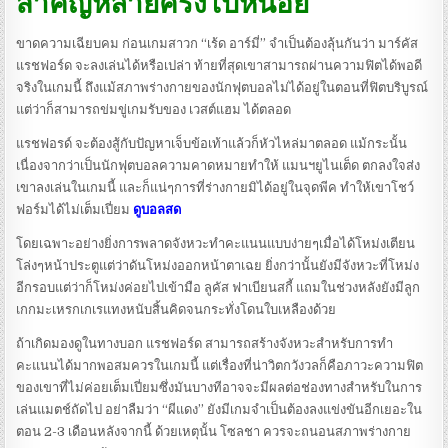
สำคัญหลายครั้งไปหน่อย
ขาดความเฉียบคม ก่อนเกมสาวก “เร้ด อาร์มี่” จำเป็นต้องลุ้นกันว่า มาร์คัส
แรชฟอร์ด จะลงเล่นได้หรือเปล่า ท้ายที่สุดเขาสามารถผ่านความฟิตได้พอดี
จริงในเกมนี้ ถึงแม้สภาพร่างกายของนักฟุตบอลไม่ได้อยู่ในตอนที่ฟิตบริบูรณ์
แต่ว่าก็สามารถข่มขู่เกมรับของ เวสต์แฮม ได้ตลอด
แรชฟอรด์ จะต้องสู้กับปัญหาเจ็บข้อเท้าแล้วก็หัวไหล่มาตลอด แม้กระนั้น
เนื่องจากว่าเป็นนักฟุตบอลความคาดหมายทำให้ แมนฯยูไนเต็ด ตกลงใจส่ง
เขาลงเล่นในเกมนี้ และก็แน่ๆการที่ร่างกายมิได้อยู่ในจุดพีค ทำให้เขาโชว์
ฟอร์มได้ไม่เต็มเปี่ยม
ดูบอลสด
โดยเฉพาะอย่างยิ่งการพลาดจังหวะทำคะแนนแบบง่ายๆเมื่อได้โหม่งเตียน
โล่งๆหน้าประตูแต่ว่าดันโหม่งออกหน้าตาเฉย ยิ่งกว่านั้นยังมีจังหวะที่โหม่ง
อีกรอบแต่ว่าก็โหม่งค่อยไปเข้ามือ ลูคัส ฟาเบียนสกี้ แถมในช่วงหลังยังมีลูก
เกกมะเหรกเกเรแทงหนับสิ้นคิดจนกระทั่งโดนใบเหลืองด้วย
ถ้าเกิดมองดูในทางบอก แรชฟอร์ด สามารถสร้างจังหวะสำหรับการทำ
คะแนนได้มากพอสมควรในเกมนี้ แต่เรื่องที่น่าวิตกวังวลก็คือภาวะความฟิต
ของเขาที่ไม่ค่อยเต็มเปี่ยมซึ่งมันบางทีอาจจะมีผลต่อช่องทางสำหรับในการ
เล่นแมตช์ถัดไป อย่าลืมว่า “ผีแดง” ยังมีเกมจำเป็นต้องลงแข่งขันอีกเยอะใน
ตอน 2-3 เดือนหลังจากนี้ ด้วยเหตุนั้น โซลชา ควรจะถนอนสภาพร่างกาย