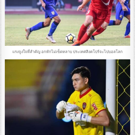
แรงจูงใจที่สำคัญ อกหักไม่เข็ดหลาบ ประเทศสิงคโปร์จะไปบอลโลก