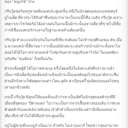
ของ “หนูแรช” บ้าง
กรีนวู้ดฟอร์มหรูขาดเพียงแค่ประตูแค่นั้น หนึ่งในนักฟุตบอลแมนเชสเตอร์
ยูไนเต็ด ที่ควรจะได้รับคำชื่นชมมากมายๆในเกมนี้ก็คือ เมสัน กรีนวู้ด เพราะ
เหตุว่าเขาโชว์ฟอร์มได้อย่างเด่นในเกมนี้แม้กระนั้นอย่างเดียวที่ขาดไปก็คือ
การมีชื่อบนสกอร์กระดานในฐานะคนทำแต้มแค่นั้น
กรีนวู้ด ทำคะแนนปัจจุบันในเกมที่เขี่ย หงส์แดง ไม่เข้ารอบศึกเอฟเอ คัพ เมื่อ
ม.ค.ก่อนหน้านี้ที่ผ่านมา จากนั้นแม้นักเตะจะเล่นก้าวหน้าแม้กระนั้นเขาไม่
ค่อยได้ได้โอกาสจ่ายบอลเข้าไปซุกก้นตาข่ายคู่ปรับเท่าไรนัก ในแมตช์ดว
บกับทัพ “ขุนค้อน” ก็เหมือนกัน
ตัวรุกเลือดผู้ดี ได้โอกาสสวยๆ2 ครั้งโดยหนึ่งในจังหวะดังที่กล่าวมาแล้ว
เป็นการยิงเต็มข้อล่อเต็มหน้าแข้งแม้กระนั้นบอลดันพุ่งไปชนเสาดังกระหึ่ม
ส่วนอีกจังหวะก็ซัดสุดแรงแต่ว่าโดน ลูคัส ฟาเบียนสกี้ พุ่งปัดก่อนบอลไปชน
เสาออกข้างหลัง
เกมนี้ กรีนวู้ด พิสูจน์ให้มองเห็นแล้วว่าเขาเป็นเลิศในนักฟุตบอลตัวรุกที่ดี
เยี่ยมที่สุดของ “ปีศาจแดง” ไม่ว่าจะเป็นการลากเลื้อยทางขอบเส้น การดวล
ตัวต่อตัวกับแผงหลังเวสต์แฮม เจ้าตัวทำเป็นบรรเจิด แต่ว่ามีเพียงแค่อย่าง
เดียวที่เขาทำไม่ได้ก็คือทำประตูแค่นั้น
บรูโน่ผู้ชายที่แมนยูจำเป็นมาก สำหรับ โอเล่ กุนนาร์ โซลชา กลุ่มสามารถ