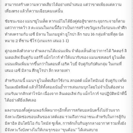
สามารถสร้างความหวาดเสียวได้อย่างสม่ำเสมอ แต่ว่าขาดเพียงแค่ความ
เที่ยงตรง แล้วก็ความเฉียบคมแค่นั้น
ชัยชนะของ แมนฯยูไนเต็ด หากแม้ไม่ได้ยิงคู่ต่อสู้ขาดกระจุยกระจายก็ตาม
แต่ว่าการคว้า 3 คะแนนในเกมนี้ถือว่าเป็นการสร้างขวัญแรงใจก่อนจะทำศึก
ทำสงครามกับ เอซี มิลาน ในเกมยูฟ่า ยูโรปา ลีก รอบ 16 กลุ่มท้ายที่สุด นัด
หมาย 2 ที่ซาน ซีโร่ (เกมแรก เสมอ 1-1)
คู่กองหลังตัวกลาง ทำผลงานได้แน่นแฟ้น จำต้องเห็นด้วยว่าการได้ วิคตอร์ ลิ
นเดอเลิฟ ยืนคู่กับ แฮร์รี่ แม็กไกวร์ ทำให้แนวรับของ แมนเชสเตอร์ ยูไนเต็ด
แน่นแฟ้นเพิ่มมากขึ้นกว่าในตอนที่ เอริค ไบยี่ จับคู่กับกัปตันกลุ่ม ในเกมที่
เสมอ เอซี มิลาน ศึกยูโรปา ลีก หลายเท่า
สำหรับเกมนี้ แมนฯ ยูไนเต็ดเลือกใช้งาน สกอตต์ แม็คโทมิเนย์ จับคู่กับ เฟร็ด
ในแผงมิดฟิลด์ แล้วก็ให้ทั้งสองเน้นย้ำการเล่นเกมบุกโดยไม่จำเป็นต้องห่วง
เกมรับมากสักเท่าไรนัก เนื่องจาก ลินเดอเลิฟ กับ แม็กไกวร์ รอปฏิบัติหน้าที่นี้
ได้อย่างดียิ่งเลิศเลอ
ผลงานของทั้งคู่คนเพอร์เฟ็คมากๆอีกทั้งการสกัดบอลนับครั้งไม่ถ้วนจาก
จังหวะเปิดช่องขอบเส้นของเวสต์แฮม รวมถึงการเอาชนะสำหรับในการสู้กับ
มิคาอิล อันโตนิโอ กับ โทมัส ซูเช็ค, การดักเก็บกินลูกกลางอากาศ รวมทั้งยัง
มีจังหวะวิ่งบังทางไม่ให้เกมรุกของ “ขุนค้อน” ได้เล่นสบาย