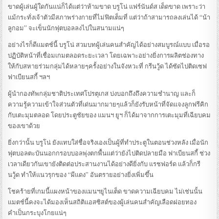
ขาดผู้เล่นผู้ใดกันแน่ก็ได้แต่ว่าห้ามขาด บรูโน่ แฟร์นันด์ส เด็ดขาด เพราะว่า
แม้กระทั่งเจ้าตัวมีสภาพร่างกายที่ไม่ฟิตเต็มที่ แต่ว่าถ้าสามารถลงเล่นได้ “น้า
ลูกอม” จะเข็นนักฟุตบอลลงไปในสนามแน่ๆ
อย่างไรก็ดีแมตช์นี้ บรูโน่ สวมบทผู้เล่นคนสำคัญได้อย่างสมบูรณ์แบบ เมื่อรอ
ปฏิบัติหน้าที่เชื่อมเกมตลอดระยะเวลา โดยเฉพาะอย่างยิ่งการผลิตช่องทาง
ให้กับสหายร่วมกลุ่มได้หลายๆครั้งอย่างในจังหวะที่ กรีนวู้ด ได้ซัดไปติดเซฟ
ฟาเบียนสกี้ ฯลฯ
ผู้นำกองทัพกลุ่มชาติประเทศโปรตุเกส บ่งบอกถึงถึงความชำนาญ และก็
ความรู้ความเข้าใจส่วนตัวที่เด่นมากมายๆแล้วก็ยังรับหน้าที่จัดแจงลูกฟรีคิก
กับเตะมุมตลอด โดยประตูชัยของ แมนฯ ยูฯ ก็ได้มาจากการเตะมุมที่เฉียบคม
ของเขาด้วย
ยิ่งกว่านั้น บรูโน่ ยังแทบใส่ชื่อจริงเองเป็นผู้ที่ทำประตูในตอนช่วงหลัง เมื่อนัก
ฟุตบอลตะบันนอกกรอบบอลพุ่งตกพื้นแต่ว่ายังไปติดปลายมือ ฟาเบียนสกี้ ช่วง
เวลาเดียวกันเขายังติดต่อประสานงานได้อย่างดียิ่งกับ แรชฟอร์ด แล้วก็กรี
นวู้ด ทำให้แนวรุกของ “ผีแดง” อันตรายอย่างยิ่งเพิ่มขึ้น
โชคร้ายที่เกมนี้แผงหน้าของแมนฯยูไนเต็ด ขาดความเฉียบคม ไม่เช่นนั้น
แมตช์นี้คงจะได้มองเห็นสถิติแอสซิสต์ของผู้เล่นคนสำคัญเลือดฝอยทอง
คำเป็นกระบุงโกยแน่ๆ