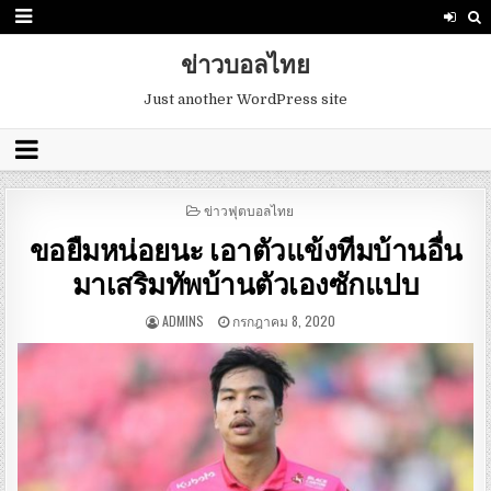
ข่าวบอลไทย
Just another WordPress site
POSTED
ข่าวฟุตบอลไทย
IN
ขอยืมหน่อยนะ เอาตัวแข้งทีมบ้านอื่น
มาเสริมทัพบ้านตัวเองซักแปบ
ADMINS
กรกฎาคม 8, 2020