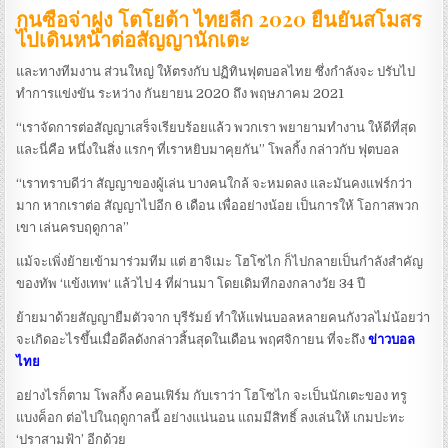
กุนซือจ่าฝูง โตโยต้า ไทยลีก 2020 ยืนยันสโมสร
ไปเดินหน้าต่อสัญญานักเตะ
และทางทีมงาน ส่วนใหญ่ ให้ตรงกับ ปฏิทินฟุตบอลไทย ซึ่งกำลังจะ ปรับไป
ทำการแข่งขัน ระหว่าง กันยายน 2020 ถึง พฤษภาคม 2021
“เราจัดการต่อสัญญาเสร็จเรียบร้อยแล้ว พวกเรา พยายามทำงาน ให้ดีที่สุด
และนี่คือ หนึ่งในสิ่ง แรกๆ ที่เราหยิบมาคุยกัน” โพลกิ้ง กล่าวกับ ฟุตบอล
“เราทราบดีว่า สัญญาของผู้เล่น บางคนใกล้ จะหมดลง และมันคงแฟร์กว่า
มาก หากเราต่อ สัญญาไปอีก 6 เดือน เพื่ออย่างน้อย เป็นการให้ โอกาสพวก
เขา เล่นครบฤดูกาล”
แม้จะเพิ่งย้ายเข้ามาร่วมทีม แต่ ฮาจิเมะ โฮโซไก ก็ไปกลายเป็นกำลังสำคัญ
ของทัพ ‘แข้งเทพ‘ แล้วไป 4 ที่ผ่านมา โดยเดิมทีกองกลางวัย 34 ปี
ย้ายมาด้วยสัญญายืมตัวจาก บุรีรัมย์ ทำให้แฟนบอลหลายคนกังวลไม่น้อยว่า
จะเกิดอะไรขึ้นเมื่อดีลดังกล่าวสิ้นสุดในเดือน พฤศจิกายน ที่จะถึง
ข่าวบอล
ไทย
อย่างไรก็ตาม โพลกิ้ง คอนเฟิร์ม กับเราว่า โฮโซไก จะเป็นนักเตะของ ทรู
แบงค็อก ต่อไปในฤดูกาลนี้ อย่างแน่นอน แถมมีสิทธิ์ ลงเล่นให้ เกมปะทะ
‘ปราสามฟ้า’ อีกด้วย