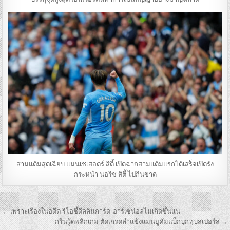
สามแต้มสุดเฉียบ แมนเชเสอตร์ สิตี้ เปิดฉากสามแต้มแรกได้เสร็จเปิดรัง
กระหน่ำ นอริช สิตี้ ไปกินขาด
เมนู
← เพราะเรื่องในอดีต ริโอชี้ดีลลินการ์ด-อาร์เซน่อลไม่เกิดขึ้นแน่
นำทาง
กรีนวู้ดพลิกเกม ตัดเกรดลำแข้งแมนยูคัมแบ็กบุกทุบสเปอร์ส →