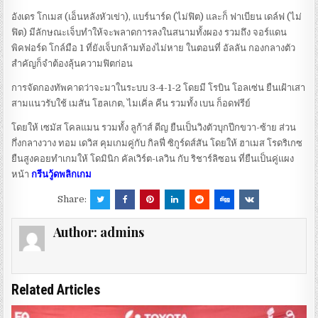
อังเดร โกเมส (เอ็นหลังหัวเข่า), แบร์นาร์ด (ไม่ฟิต) และก็ ฟาเบียน เดล์ฟ (ไม่
ฟิต) มีลักษณะเจ็บทำให้จะพลาดการลงในสนามทั้งผอง รวมถึง จอร์แดน
พิคฟอร์ด โกล์มือ 1 ที่ยังเจ็บกล้ามท้องไม่หาย ในตอนที่ อัลลัน กองกลางตัว
สำคัญก็จำต้องลุ้นความฟิตก่อน
การจัดกองทัพคาดว่าจะมาในระบบ 3-4-1-2 โดยมี โรบิน โอลเซ่น ยืนเฝ้าเสา
สามแนวรับใช้ เมสัน โฮลเกต, ไมเคิ่ล คีน รวมทั้ง เบน ก็อดฟรีย์
โดยให้ เซมัส โคลแมน รวมทั้ง ลูก้าส์ ดีญ ยืนเป็นวิงตัวบุกปีกขวา-ซ้าย ส่วน
กึ่งกลางวาง ทอม เดวิส คุมเกมคู่กับ กิลฟี่ ซิกูร์ดส์สัน โดยให้ ฮาเมส โรดริเกซ
ยืนสูงคอยทำเกมให้ โดมินิก คัลเวิร์ต-เลวิน กับ ริชาร์ลิซอน ที่ยืนเป็นคู่แผง
หน้า
กรีนวู้ดพลิกเกม
Share:
Author:
admins
Related Articles