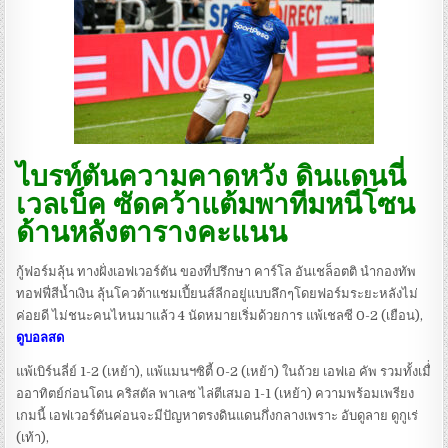
ไบรท์ตันความคาดหวัง ดินแดนนี่
เวลเบ็ค ซัดคว้าแต้มพาทีมหนีโซน
ด้านหลังตารางคะแนน
กู้ฟอร์มลุ้น ทางฝั่งเอฟเวอร์ตัน ของที่ปรึกษา คาร์โล อันเชล็อตติ นำกองทัพ
ทอฟฟี่สีน้ำเงิน ลุ้นโควต้าแชมเปี้ยนส์ลีกอยู่แบบลึกๆโดยฟอร์มระยะหลังไม่
ค่อยดี ไม่ชนะคนไหนมาแล้ว 4 นัดหมายเริ่มด้วยการ แพ้เชลซี 0-2 (เยือน),
ดูบอลสด
แพ้เบิร์นลี่ย์ 1-2 (เหย้า), แพ้แมนฯซิตี้ 0-2 (เหย้า) ในถ้วย เอฟเอ คัพ รวมทั้งเมื่่
ออาทิตย์ก่อนโดน คริสตัล พาเลซ ไล่ตีเสมอ 1-1 (เหย้า) ความพร้อมเพรียง
เกมนี้ เอฟเวอร์ตันค่อนจะมีปัญหาตรงดินแดนกึ่งกลางเพราะ อับดูลาย ดูกูเร่
(เท้า),