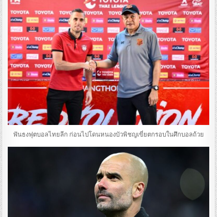
ฟันธงฟุตบอลไทยลีก ก่อนไปโดนหนองบัวพิชญเขี่ยตกรอบในศึกบอลถ้วย