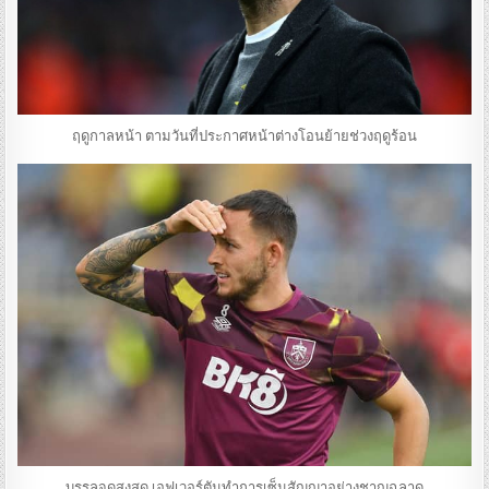
ฤดูกาลหน้า ตามวันที่ประกาศหน้าต่างโอนย้ายช่วงฤดูร้อน
บรรลุจุดสูงสุด เอฟเวอร์ตันทำการเซ็นสัญญาอย่างชาญฉลาด