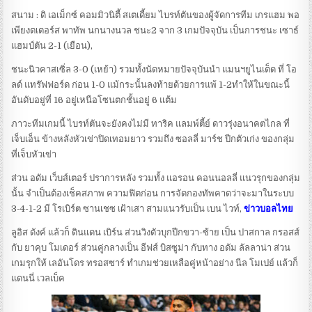
สนาม : ดิ เอเม็กซ์ คอมมิวนิตี้ สเตเดี้ยม ไบรท์ตันของผู้จัดการทีม เกรแฮม พอ
เพียงตเตอร์ส พาทัพ นกนางนวล ชนะ2 จาก 3 เกมปัจจุบัน เป็นการชนะ เซาธ์
แฮมป์ตัน 2-1 (เยือน),
ชนะนิวคาสเซิ่ล 3-0 (เหย้า) รวมทั้งนัดหมายปัจจุบันนำ แมนฯยูไนเต็ด ที่ โอ
ลด์ แทร๊ฟฟอร์ด ก่อน 1-0 แม้กระนั้นลงท้ายด้วยการแพ้ 1-2ทำให้ในขณะนี้
อันดับอยู่ที่ 16 อยู่เหนือโซนตกชั้นอยู่ 6 แต้ม
ภาวะทีมเกมนี้ ไบรท์ตันจะยังคงไม่มี ทาริค แลมพ์ตี้ย์ ดาวรุ่งอนาคตไกล ที่
เจ็บเอ็น ข้างหลังหัวเข่าปิดเทอมยาว รวมถึง ซอลลี่ มาร์ช ปีกตัวเก่ง ของกลุ่ม
ที่เจ็บหัวเข่า
ส่วน อดัม เว็บส์เตอร์ ปราการหลัง รวมทั้ง แอรอน คอนนอลลี่ แนวรุกของกลุ่ม
นั้น จำเป็นต้องเช็คสภาพ ความฟิตก่อน การจัดกองทัพคาดว่าจะมาในระบบ
3-4-1-2 มี โรเบิร์ต ซานเชซ เฝ้าเสา สามแนวรับเป็น เบน ไวท์,
ข่าวบอลไทย
ลูอิส ดังค์ แล้วก็ ดินแดน เบิร์น ส่วนวิงตัวบุกปีกขวา-ซ้าย เป็น ปาสกาล กรอสส์
กับ ยาคุบ โมเดอร์ ส่วนคู่กลางเป็น อีฟส์ บิสซูม่า กับทาง อดัม ลัลลาน่า ส่วน
เกมรุกให้ เลอันโดร ทรอสซาร์ ทำเกมช่วยเหลือคู่หน้าอย่าง นีล โมเปย์ แล้วก็
แดนนี่ เวลเบ็ค