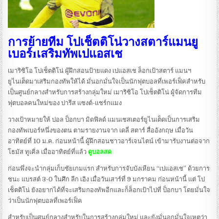
การย้ายทีม โปเช็ตติโน่วางสตาร์แมนยู
เบอร์1เสริมทัพเปแอสเช
เมาริซิโอ โปเช็ตติโน่ ผู้ฝึกสอนป้ายแดง เปแอสเช ล็อกเป้าสตาร์ แมนฯ
ยูไนเต็ดมาเสริมกองทัพให้ได้ มั่นอกมั่นใจเป็นนักฟุตบอลที่เพอร์เฟ็คสำหรับ
เป็นศูนย์กลางสำหรับการสร้างกลุ่มใหม่ เมาริซิโอ โปเช็ตติโน่ ผู้จัดการทีม
ฟุตบอลคนใหม่ของ ปารีส แซงต์-แชร์กแมง
วางเป้าหมายให้ ปอล ป็อกบา มิดฟิลด์ แมนเชสเตอร์ยูไนเต็ดเป็นการเสริม
กองทัพเบอร์หนึ่งของตน ตามรายงานจาก เดลี่ สตาร์ สื่ออังกฤษ เมื่อวัน
อาทิตย์ที่ 10 ม.ค. ก่อนหน้านี้ ผู้ฝึกสอนชาวอาร์เจนไตน์ เข้ามารับงานต่อจาก
โธมัส ทูเคิ่ล เมื่ออาทิตย์ที่แล้ว
ดูบอลสด
ก่อนพึ่งจะนำกลุ่มเก็บชัยเกมแรก สำหรับการจับบังเหียน “เปแอสเช” ด้วยการ
ชนะ แบรสต์ 3-0 ในศึก ลีก เอิง เมื่อวันเสาร์ที่ 9 มกราคม ก่อนหน้านี้ แต่ โป
เช็ตติโน่ ยังอยากได้ที่จะเสริมกองทัพอีกและก็ล็อกเป้าไปที่ ป็อกบา โดยมั่นใจ
ว่าเป็นนักฟุตบอลที่เพอร์เฟ็ค
สำหรับเป็นศูนย์กลางสำหรับในการสร้างกลุ่มใหม่ และยังมั่นอกมั่นใจเหตุว่า