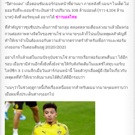
“ปีศาจแดง” เมื่อตอนซัมเมอร์ก่อนหน้าที่ผ่านมา ภายหลังที่ แมนฯ ไนเต็ด ไม่
ยอมรับที่จะยอมชำระเงินค่าจ้างปริมาณ 108 ล้านปอนด์ (ราว 4,104 ล้าน
บาท) ดังที่ ดอร์ทมุนด์ อยากได้
ข่าวบอลไทย
ที่สำคัญข่าวซุบซิบประเด็นการย้ายกลุ่ม ตลอดหลายเดือนล่วงมาแล้วมีผลก่อ
กวนต่อสถาพทางจิตใจของซานโช่ มากมายๆแล้วก็โน่นเป็นเหตุผลสำคัญที่
ทำให้เขาจำเป็นต้องเจอกับความลำบากตรากตรำสำหรับเพื่อการแงะฟอร์ม
เก่งออกมาในตอนต้นฤดู 2020/2021
อย่างไรก็แล้วแต่ในเกมปัจจุบันซานโช่ สามารถเรียกฟอร์มเทพคืนมา ได้อีก
รอบ เมื่อเขามีส่วนอีกทั้งยิงทั้งยังจ่ายให้กับสังกัดเดิมในแมตช์ไล่ทุบ แอร์เบ
ไลป์ซิก 3-1 เกมลีกเมื่อวันเสาร์ก่อนหน้านี้ โดยตัวรุกเลือดผู้ดี เปิดใจเกี่ยวกับ
เหตุผลที่ทำให้เขากลับมาเล่นได้ดิบได้ดีอีกรอบว่า
“แน่ๆว่าในช่วงฤดูกาลนี้เกิดเรื่องเหนื่อยยากสำหรับผมมากมายๆผมทราบว่า
เมื่อผมทิ้งประเด็นต่างๆออกไป