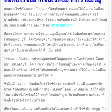
เดแคลนไรซ์เปิดเผยคุยกับสหายๆโดยเปิดเผยว่าตนเองมิได้มีความคิดที่จะ
ย้ายออกจาก ลอนดอน อะไร ท่ามกลางข่าวโคมลอยกับ แมนเชสเตอร์
ยูไนเต็ดยิ่งกว่านั้น เดอะ มิร์เรอร์ เจาะจงเสริมเติมว่าเจ้าตัวต้องการกลับไปอยู่
กับ เชลซี มากยิ่งกว่า เดอะ มิร์เรอร์
ช่วงยากลำบาก
สื่อจากอังกฤษ แถลงการณ์ว่า เดแคลุกลี้ลุกลนไรซ์ มิดฟิลด์อนาคตไกลของ
เวสต์หมูแฮมยูไนเต็ด เปิดเผยคุยกับเพื่อนพ้องๆของเขาว่า ตนเองมิได้มีความ
คิดที่จะออกมาจากลอนดอนไปไหนทั้งหมด โดยกลุ่มเดียวที่เขาจะไปเป็นก
ลุ่มที่ปลุกปั้นเขามาตั้งแต่เล็ก นั่นเป็น เชลซี
ไรซ์กลายเป็นข่าวสารย้ายกลุ่มกับยักษ์ใหญ่หลายราย โดยยิ่งไปกว่านั้นกับ
แมนเชสเตอร์ยูไนเต็ด ที่มีความสนใจมาตั้งแต่อยู่ในอะคาเดมี่ของ เชลซี แต่
เดอะ มิร์เรอร์ กล่าวว่าไรซ์ ได้บอกกับเพื่อนฝูงของตนว่า มิได้มีความคิดที่จะ
ออกมาจากลอนดอนไปไหนทั้งหมด
ซึ่งสื่อเจ้าเดิม บอกเพิ่มเติมอีกว่า ไรซ์ต้องการจะย้ายไปเล่นที่ สแตมฟอร์ด
บริดจ์ สังกัดเดิมเก่ามากยิ่งกว่าที่จะไปเล่นที่ โอลด์ แทรฟฟอร์ด แล้วก็ถ้าเป็น
ไปตามนั้นจริง ไรซ์จะได้ย้ายกลับไปเล่นกับคู่ขาในวัยเด็กอย่าง เมสัน เมาท์
ซึ่งทั้งสองหวังไว้ว่าจะได้ใส่ชุด
เดียวกันลงเล่นในสนามพร้อมเพียงกันในอนาคต สำหรับไรซ์ มีคำสัญญากับ