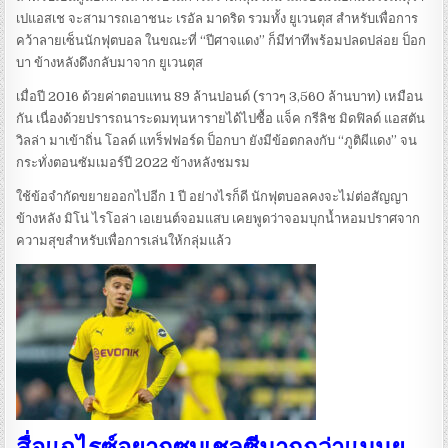
เปแอสเช จะสามารถเอาชนะ เรอัล มาดริด รวมทั้ง ยูเวนตุส สำหรับเพื่อการ
คว้าลายเซ็นนักฟุตบอล ในขณะที่ “ปีศาจแดง” ก็มีท่าทีพร้อมปลดปล่อย ป็อก
บา ข้างหลังดึงกลับมาจาก ยูเวนตุส
เมื่อปี 2016 ด้วยค่าตอบแทน 89 ล้านปอนด์ (ราวๆ 3,560 ล้านบาท) เหมือน
กัน เนื่องด้วยปรารถนาระดมทุนหารายได้ไปซื้อ แจ็ค กรีลิช มิดฟิลด์ แอสตัน
วิลล่า มาเข้าถิ่น โอลด์ แทร็ฟฟอร์ด ป็อกบา ยังมีข้อตกลงกับ “ภูติผีแดง” จน
กระทั่งตอนซัมเมอร์ปี 2022 ข้างหลังชมรม
ใช้ข้อจำกัดขยายออกไปอีก 1 ปี อย่างไรก็ดี นักฟุตบอลคงจะไม่ต่อสัญญา
ข้างหลัง มิโน่ ไรโอล่า เอเยนต์จอมแสบ เคยพูดว่าจอมบุกน้ำหอมปราศจาก
ความสุขสำหรับเพื่อการเล่นให้กลุ่มแล้ว
สื่อแฉไรซ์อยากซบเชลซีมากกว่าแมนยู