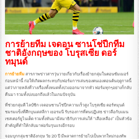
การย้ายทีม เจดอน ซานโช่ปีกทีม
ชาติอังกฤษของ โบรุสเซีย ดอร์
ทมุนด์
การย้ายทีม
สารภาพข่าวสารวุ่นวายเกี่ยวกับเรื่องย้ายกลุ่มในตอนซัมเมอร์
ก่อนหน้านี้ ก่อให้เกิดผลกระทบกับฟอร์มการเล่นของตนเองตอนต้นฤดูกาลนี้
แต่ว่าภายหลังที่วางเรื่องทั้งหมดทั้งปวงออกมาจากหัว ฟอร์มทุกๆอย่างก็กลับ
คืนมา รวมทั้งบ่งบอกถึงแล้วในเกมปัจจุบัน
ที่ช่วยกลุ่มตี ไลป์ซิก เจดอนซานโช่ปีกความเร็วสูง โบรุสเซีย ดอร์ทมุนด์
ชมรมแข็งที่ศึกบุนเดสลีกา เยอรมนี รับรองการที่ตนปฏิเสธ ข่าวลือกับแมน
เชสเตอร์ยูไนเต็ด รวมทั้งหันมามีสมาธิกับการเล่นให้ “เสือเหลือง” เป็นหัวข้อ
สำคัญที่ทำให้กลับมาฟอร์มรุนแรงอีกรอบ
จอมบุกกลุ่มชาติอังกฤษ วัย 20 ปี มีพลาดการย้ายไปเป็นพวกใหม่กองทัพ