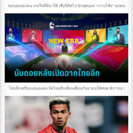
ขอบคุณทุกคน แรงใจที่มีมาให้ เชื่อปีถัดไป นักฟุตบอล “กว่างโซ้ง” ทุกคน
ไทยลีกเตรียมเสนอแผน จัดไทยลีกเดือนเดือนกันยายนให้ศบค.พิจารณา