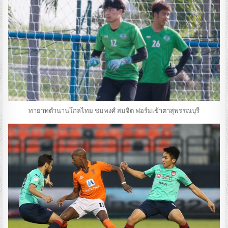
ทายาท​ตำนานโกลไทย ชมพงศ์​ สมจิต ฟอร์มเข้าตาสุพรรณบุรี