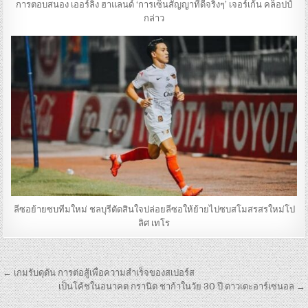
การตอบสนอง เออร์ลิง ฮาแลนด์ ‘การเซ็นสัญญาที่ดีจริงๆ’ เจอร์เก้น คล็อปป์
กล่าว
ลีซอย้ายซบทีมใหม่ ชลบุรีตัดสินใจปล่อยลีซอให้ย้ายไปซบสโมสรสรใหม่โป
ลิศ เทโร
เมนู
← เกมรับดุดัน การต่อสู้เพื่อความสําเร็จของสเปอร์ส
นำทาง
เป็นโค้ชในอนาคต กรานิต ชาก้าในวัย 30 ปี ดาวเตะอาร์เซนอล →