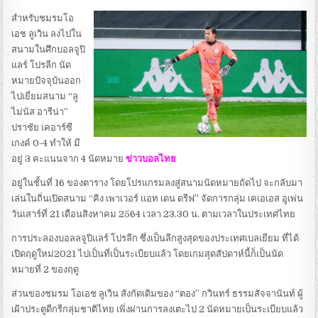
สำหรับชมรมโอ
เอช ลูเวิน ลงไปใน
สนามในศึกบอลจูปิ
แลร์ โปรลีก นัด
หมายปัจจุบันออก
ไปเยี่ยมสนาม “ลู
ไม่นัส อารีน่า”
ปราชัย เคอาร์ซี
เกงค์ 0-4 ทำให้ มี
อยู่ 3 คะแนนจาก 4 นัดหมาย
ข่าวบอลไทย
อยู่ในชั้นที่ 16 ของตาราง โดยโปรแกรมลงสู่สนามนัดหมายถัดไป จะกลับมา
เล่นในถิ่นเปิดสนาม “คิง เพาเวอร์ แอท เดน ดรีฟ” จัดการกลุ่ม เคเอเอส อูเพ่น
วันเสาร์ที่ 21 เดือนสิงหาคม 2564 เวลา 23.30 น. ตามเวลาในประเทศไทย
การประลองบอลลจูปิแลร์ โปรลีก ซึ่งเป็นลีกสูงสุดของประเทศเบลเยียม ที่ได้
เปิดฤดูใหม่2021 ไปเป็นที่เป็นระเบียบแล้ว โดยเกมสุดสัปดาห์นี้ก็เป็นนัด
หมายที่ 2 ของฤดู
ส่วนของชมรม โอเอช ลูเวิน สังกัดเดิมของ “ตอง” กวินทร์ ธรรมสัจจานันท์ ผู้
เฝ้าประตูดีกรีกลุ่มชาติไทย เพิ่งผ่านการลงเตะไป 2 นัดหมายเป็นระเบียบแล้ว