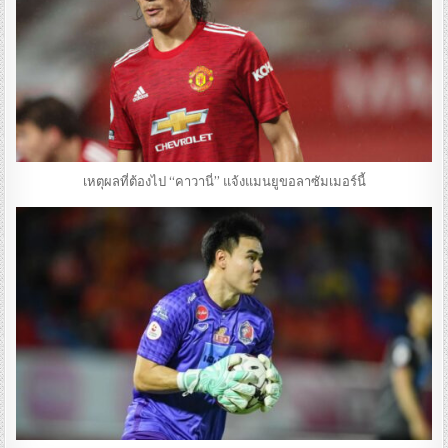
เหตุผลที่ต้องไป “คาวานี่” แจ้งแมนยูขอลาซัมเมอร์นี้