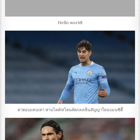
Hello world!
ค่าตอบแทนเท่า ฟานไดค์!สโตนส์ตกลงเซ็นสัญญาใหม่แมนซิตี้