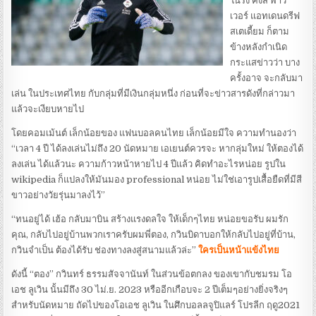
ในรัง คิงส์ พาว
เวอร์ แอทเดนดรีฟ
สเตเดี้ยม ก็ตาม
ข้างหลังกำเนิด
กระแสข่าวว่า บาง
ครั้งอาจ จะกลับมา
เล่น ในประเทศไทย กับกลุ่มที่มีเงินกลุ่มหนึ่ง ก่อนที่จะข่าวสารดังที่กล่าวมา
แล้วจะเงียบหายไป
โดยคอมเม้นต์ เล็กน้อยของ แฟนบอลคนไทย เล็กน้อยมีใจ ความทำนองว่า
“เวลา 4 ปี ได้ลงเล่นไม่ถึง 20 นัดหมาย เอเยนต์ควรจะ หากลุ่มใหม่ ให้ตองได้
ลงเล่น ได้แล้วนะ ความก้าวหน้าหายไป 4 ปีแล้ว คิดทำอะไรหน่อย รูปใน
wikipedia ก็แปลงให้มันมอง professional หน่อย ไม่ใช่เอารูปเสื้อยืดที่มีสี
ขาวอย่างวัยรุ่นมาลงไว้”
“ทนอยู่ได้ เฮ้อ กลับมาบิน สร้างแรงดลใจ ให้เด็กๆไทย หน่อยขอรับ ผมรัก
คุณ, กลับไปอยู่บ้านพวกเราครับผมพี่ตอง, กวินบิดาบอกให้กลับไปอยู่ที่บ้าน,
กวินจำเป็น ต้องได้รับ ช่องทางลงสู่สนามแล้วล่ะ”
ใครเป็นหน้าแข้งไทย
ดังนี้ “ตอง” กวินทร์ ธรรมสัจจานันท์ ในส่วนข้อตกลง ของเขากับชมรม โอ
เอช ลูเวิน นั้นมีถึง 30 ไม่.ย. 2023 หรืออีกเกือบจะ 2 ปีเต็มๆอย่างยิ่งจริงๆ
สำหรับนัดหมาย ถัดไปของโอเอช ลูเวิน ในศึกบอลลจูปิแลร์ โปรลีก ฤดู2021