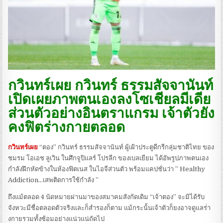
กวินทร์เผย กวินทร์ ธรรมสัจจานันท์
เปิดเผยภาพตนเองลงโซเชียลมีเดีย
ส่วนตัวอย่างอินตราแกรม เจ้าตัวยัง
คงฟิตร่างกายตลอด
กวินทร์เผย
“ตอง” กวินทร์ ธรรมสัจจานันท์ ผู้เฝ้าประตูดีกรีกลุ่มชาติไทย ของ
ชมรม โอเอช ลูเวิน ในศึกจูปิแลร์ โปรลีก ของเบลเยียม ได้อัพรูปภาพตนเอง
กำลังฝึกหัดข้างในห้องฟิตเนส ในไอจีส่วนตัว พร้อมแคปชั่นว่า ” Healthy
Addiction…เสพติดการใช้กำลัง ”
ถึงแม้ตลอด 4 นัดหมายผ่านมาของสมาคมสังกัดเดิม “เจ้าตอง” จะมิได้รับ
จังหวะมีชื่อตลอดตัวจริงและก็สำรองก็ตาม แม้กระนั้นเจ้าตัวก็ยงอาจดูแลร่่า
งกายรวมทั้งซ้อมอย่างแน่วแน่ถัดไป