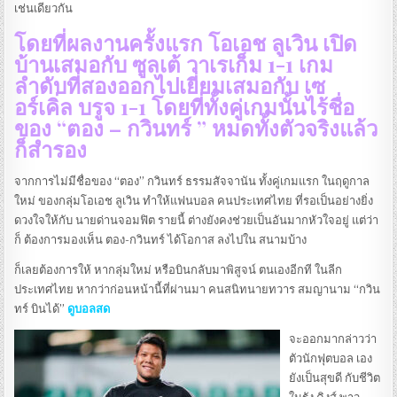
เช่นเดียวกัน
โดยที่ผลงานครั้งแรก โอเอช ลูเวิน เปิด
บ้านเสมอกับ ซูลเต้ วาเรเก็ม 1-1 เกม
ลำดับที่สองออกไปเยี่ยมเสมอกับ เซ
อร์เคิ่ล บรูจ 1-1 โดยที่ทั้งคู่เกมนั้นไร้ชื่อ
ของ “ตอง – กวินทร์ ” หมดทั้งตัวจริงแล้ว
ก็สำรอง
จากการไม่มีชื่อของ “ตอง” กวินทร์ ธรรมสัจจานัน ทั้งคู่เกมแรก ในฤดูกาล
ใหม่ ของกลุ่มโอเอช ลูเวิน ทำให้แฟนบอล คนประเทศไทย ที่รอเป็นอย่างยิ่ง
ดวงใจให้กับ นายด่านจอมฟิต รายนี้ ต่างยังคงช่วยเป็นอันมากหัวใจอยู่ แต่ว่า
ก็ ต้องการมองเห็น ตอง-กวินทร์ ได้โอกาส ลงไปใน สนามบ้าง
ก็เลยต้องการให้ หากลุ่มใหม่ หรือบินกลับมาพิสูจน์ ตนเองอีกที ในลีก
ประเทศไทย หากว่าก่อนหน้านี้ที่ผ่านมา คนสนิทนายทวาร สมญานาม “กวิน
ทร์ บินได้”
ดูบอลสด
จะออกมากล่าวว่า
ตัวนักฟุตบอล เอง
ยังเป็นสุขดี กับชีวิต